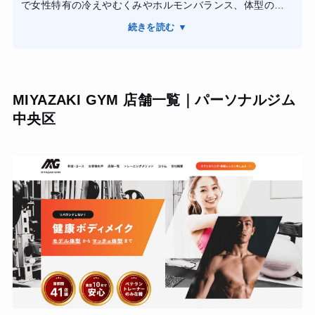
で女性特有の冷えやむくみやホルモンバランス、体型の悩
みなども踏まえてトレーニングと生活習慣のアドバイスを
続きを読む ▼
してくれたり、多くの店舗が駅近でウェアやタオルのレン
タルがあり手ぶらで通えるので続けやすく、短期集中のダ
イエットプランから月額制やチケット制など通い方の選択
肢もあり、ライフスタイルに合わせて無理なく続けやるよ
MIYAZAKI GYM 店舗一覧｜パーソナルジム
うに配慮をしてくれるので満足した効果が実感できること
中央区
です。