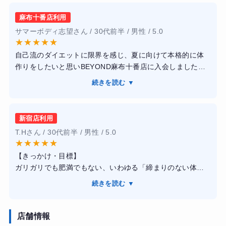
自由が丘店は非常に洗練された空間で、モチベーションが
上がります。担当のトレーナーさんは現役のフィジーク選
麻布十番店利用
手ということもあり、筋肉の動かし方や効かせ方の指導が
サマーボディ志望さん / 30代前半 / 男性 / 5.0
驚くほど的確でした。単に追い込むだけでなく、なぜこの
★
★
★
★
★
種目が必要なのかを論理的に説明してくれるため、納得感
自己流のダイエットに限界を感じ、夏に向けて本格的に体
を持って取り組めました。
作りをしたいと思いBEYOND麻布十番店に入会しました。
【結果・変化】
まず驚いたのはトレーナーの方々の知識量とスタイルの良
3ヶ月のコースで体重はマイナス4kgでしたが、鏡で見ると
続きを読む ▼
さです。現役のフィジーク選手などが多く、単に厳しい指
明らかに筋肉の輪郭がはっきりし、体脂肪率が劇的に下が
導をするのではなく、理論に基づいたフォーム指導や、過
りました。以前よりも食事に対する知識が深まり、無理な
度な糖質制限をしない「しっかり食べて痩せる」食事管理
制限をせずとも体型を維持できる習慣が身についたのが最
新宿店利用
を提案してくれました。
大の収穫です。価格は安くはありませんが、人生が変わる
T.Hさん / 30代前半 / 男性 / 5.0
施設内は非常に清潔感があり、白を基調としたスタイリッ
投資だったと感じています。
★
★
★
★
★
シュな空間で、通うだけでモチベーションが上がります。
【きっかけ・目標】
結果として、3ヶ月のコースで体重はマイナス6キロ、体脂
ガリガリでも肥満でもない、いわゆる「締まりのない体
肪率も大幅に下げることができ、長年目標だった腹筋のラ
型」を打破したくて入会しました。夏に海へ行く予定があ
インを出すことができました。パーソナルジムは決して安
続きを読む ▼
ったため、単に体重を落とすのではなく、胸板を厚くし腹
くはありませんが、一過性のダイエットではなく一生モノ
筋を割る「魅せる体作り」を目標に掲げました。
のトレーニング知識と食事管理術が身についたことを考え
【感想】
店舗情報
ると、非常にコスパの良い投資だったと感じています。駅
新宿店を利用しましたが、トレーナー全員が大会入賞者レ