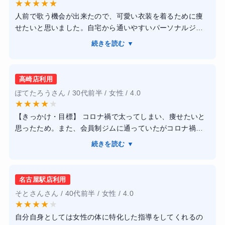
★
★
★
★
★
人前で歌う機会が出来たので、可愛い衣装を着るために痩
せたいと思いました。自宅から通いやすいパーソナルジム
を選びましたが、トレーナーの質が高いので無理なく通え
続きを読む ▼
ました。一人ひとりの運動能力や目標に合わせて進めて下
さり、助かりました。シューズやタオルのレンタルサービ
スがあるため、仕事終わりや休日でも気軽に行けて良かっ
高崎店利用
たです。何より女性専用なので、男性の目を気にせず取り
ぽてたろうさん / 30代前半 / 女性 / 4.0
組めます。短期間で効率的に5キロ痩せました。
★
★
★
★
★
【きっかけ・目標】 コロナ禍で太ってしまい、痩せたいと
思ったため。また、会員制ジムに通っていたがコロナ禍で
退会し、運動不足になってしまったため。
続きを読む ▼
【感想】 主なトレーニングは筋トレ。自分専用のメニュー
をトレーナーが考えてくれる。食事についてはジムが用意
した用紙に記入していき、栄養指導をしていただく。
名古屋駅店利用
【結果・変化】一時的には7kgの減量に成功したが、トレー
そとさんさん / 40代前半 / 女性 / 4.0
ニング終了後、また5kg以上リバウンドをしてしまった。継
★
★
★
★
★
続的に通うには費用的に困難だった。
自分自身としては女性の体に特化した指導をしてくれるの