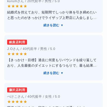
kurumさん / 20代前半 / 男性 / 5.0
★
★
★
★
★
結婚式を控えており、短期間でしっかり体を引き締めたい
と思ったのがきっかけでライザップ上野店に入会しまし
た。最初に目標体重や生活習慣を細かくヒアリングしても
続きを読む ▼
らい、自分に合ったトレーニングメニューを作成してくれ
ました。トレーナーの方は知識が豊富で、フォームの修正
だけでなく食事内容についても具体的なアドバイスをして
銀座店利用
くれたため、無理なく続けられました。通ううちに運動習
J.Oさん / 40代前半 / 男性 / 5.0
慣が身につき、間食も自然と減少。約3か月で体重が8kgほ
★
★
★
★
★
ど減り、見た目もかなりスッキリしました。一人では続か
【きっかけ・目標】過去に何度もリバウンドを繰り返して
なかったダイエットを最後までやり切れたので、とても満
おり、人生最後のダイエットにするつもりで、最も結果が
足しています。
出ると評判のライザップへ駆け込みました。
続きを読む ▼
【感想】トレーニングの負荷は想像以上に高かったです
が、トレーナーの徹底した寄り添いのおかげで心が折れず
にやり切ることができました。専用アプリを用いた毎日の
藤沢店利用
食事報告では、糖質制限の具体的なメニュー提案や停滞期
ぺけこさん / 40代後半 / 女性 / 5.0
の乗り越え方をタイムリーに指導していただき、常に並走
★
★
★
★
★
してくれている安心感がありました。