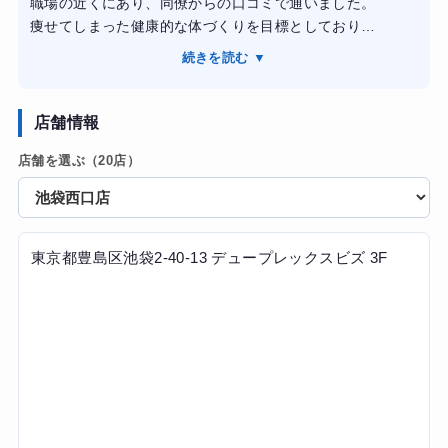
職場の近くにあり、同僚からの口コミで通いました。
【結果・変化】2ヶ月の短期集中コースで体重11キロ、体脂
痩せてしまった健康的な体づくりを目標としており
肪率が8パーセント減少するという驚異的な結果が出まし
トレーナーさんは食事管理も含めて対応してもらえまし
た。睡眠の質が向上し、日中の集中力も増すなど、単なる
続きを読む ▼
た。予約は比較的とりやすく、継続しやすい環境を作って
減量を超えて心身ともに健康的な生活リズムへと生まれ変
くれました。
わりました。
トレーニングにおいても、わたしが飽きっぽい性格なのを
店舗情報
知っているため、詰め込みすぎず一つ一つ丁寧に対応して
店舗を選ぶ（20店）
くれた気がしています。
また、食生活についても、調理法から食べ方など細かい部
分を提案してくれたおかげで、早い段階から体重を落とす
ことができたのも嬉しかったです。
結果的にはトレーナーさんのおかげで、日常の食生活や健
東京都豊島区池袋2-40-13 デュープレックスビズ 3F
康法、体によいストレッチなどを取り入れて生活してるた
め、リバウンドしていません。
服もサイズダウンして、ライザップに通って良い事とばか
りでした。