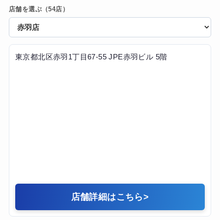
からのアクセスも良く、手ぶらで通えるサービスも充実し
店舗を選ぶ（54店）
ベルの身体をしており、説得力が段違いでした。トレーニ
ていたので、忙しい仕事の合間でも無理なく継続すること
ングはかなりハードですが、こちらの限界を見極めた上で
ができました。
の追い込み方が絶妙で、自分一人では絶対に到達できない
強度で追い込めます。「あと1回！」の掛け声でモチベーシ
ョンが爆上がりします。また、BEYONDの大きな特徴であ
東京都北区赤羽1丁目67-55 JPE赤羽ビル 5階
る「糖質を制限しない食事管理」は、米を食べながら痩せ
られるので、空腹のストレスがほとんどなかったのが驚き
でした。理論に基づいたサプリメントの摂取タイミングな
どのアドバイスも非常にプロフェッショナルです。
【結果・変化】
2ヶ月のコースで体脂肪率が18%から12%まで落ち、目標だ
った腹筋のラインがはっきりと見えるようになりました。
友人からも「肩幅が広くなった」と驚かれます。何より、
正しいフォームで高重量を扱う楽しさを知ったことで、ジ
ム通いが「義務」から「最高の趣味」に変わりました。ウ
ェアやプロテインも用意されており、アメニティも充実し
ているので、仕事の合間にモチベーション高く通い続ける
店舗詳細はこちら
>
ことができました。