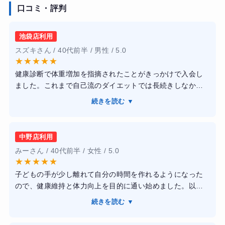
口コミ・評判
池袋店利用
スズキさん / 40代前半 / 男性 / 5.0
★
★
★
★
★
健康診断で体重増加を指摘されたことがきっかけで入会し
ました。これまで自己流のダイエットでは長続きしなかっ
たため、正しいトレーニング方法と食事管理を学ぶことを
続きを読む ▼
目標に通い始めました。
トレーニングは一人ひとりの体力や目的に合わせて調整し
中野店利用
てもらえます。フォームの指導がとても丁寧で、どの筋肉
みーさん / 40代前半 / 女性 / 5.0
を意識すればよいかを分かりやすく説明してくれました。
★
★
★
★
★
また、食事についても無理な制限ではなく継続しやすいア
子どもの手が少し離れて自分の時間を作れるようになった
ドバイスが中心だったので、ストレスなく続けられまし
ので、健康維持と体力向上を目的に通い始めました。以前
た。
はフィットネスクラブに入会しても長続きしませんでした
続きを読む ▼
が、予約制でトレーナーの方がしっかり見てくれるため、
通い始めてから数か月で体重が減少し、体脂肪率も改善し
自然と通う習慣ができました。
ました。以前より疲れにくくなり、日常的に運動する習慣