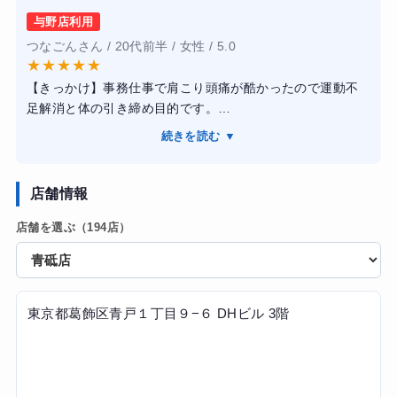
も身につきました。施設は清潔感があり予約も取りやすか
与野店利用
トレーニングは筋力アップだけでなく姿勢改善を意識した
ったため、仕事をしながらでも無理なく通えました。料金
つなごんさん / 20代前半 / 女性 / 5.0
内容も多く、肩こりや腰の負担が軽くなったように感じて
とサービス内容のバランスが良く、初めてパーソナルジム
★
★
★
★
★
います。毎回フォームを細かく修正してもらえるので、安
を利用する人にもおすすめできると感じています。
【きっかけ】事務仕事で肩こり頭痛が酷かったので運動不
全に運動できました。施設も清潔感があり、女性でも利用
足解消と体の引き締め目的です。
しやすい雰囲気です。
【感想】パーソナルで他に人がいなかったので集中してで
続きを読む ▼
きたことやお話ししながら楽しく取り組むことができまし
通い始めて約4か月で体重の変化は大きくありませんでした
た。私にあった内容を作ってくれるので無理なく続けるこ
が、体脂肪率が下がり、以前より身体が引き締まりまし
とができました。パーソナルにしては安かったと思いま
店舗情報
た。日常生活でも階段の上り下りが楽になり、運動への苦
す。
手意識がなくなったのが一番の成果だと思います。
店舗を選ぶ（194店）
【結果・変化】肩こりの改善に繋がりました。体重の変化
はあまり求めていませんでしたが全体的に引き締まったよ
うに感じます。
東京都葛飾区青戸１丁目９−６ DHビル 3階