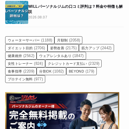
WILLパーソナルジムの口コミ評判は？料金や特徴も解
説
2026.08.07
(1188)
(2058)
ウォーターサーバー
月額制
(2706)
(2175)
(2442)
ダイエット目的
姿勢改善
筋力アップ
(2562)
(1847)
健康維持
ウェアレンタルあり
(824)
(2329)
女性トレーナー
クレジットカード支払い
(2209)
(1082)
(179)
食事指導
分割OK
BEYOND
(977)
プロテイン無料