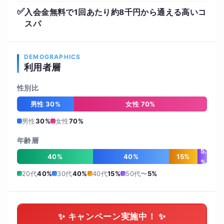
✅
入会金無料で1回あたり約8千円から通える高いコ
スパ
DEMOGRAPHICS
利用者層
性別比
男性 30%
女性 70%
男性
30%
女性
70%
年齢層
5
40%
40%
15%
%
20代
40%
30代
40%
40代
15%
50代〜
5%
✨ キャンペーン実施中！ ✨