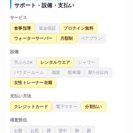
サポート・設備・支払い
サービス
食事指導
返金保証
プロテイン無料
ウォーターサーバー
月額制
ペアプラン
設備
手ぶらOK
レンタルウエア
シャワー
パウダールーム
個室
駐車場
駅5分以内
女性トレーナー在籍
支払い方法
クレジットカード
電子マネー
分割払い
得意部位
お腹
お尻
脚
背中
胸
腕