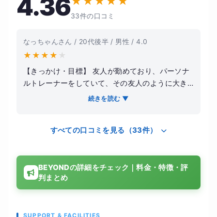
4.36
★
★
★
★
★
33件の口コミ
なっちゃんさん / 20代後半 / 男性 / 4.0
★
★
★
★
★
【きっかけ・目標】 友人が勤めており、パーソナ
ルトレーナーをしていて、その友人のように大き
くなりたかったから。 【感想】 トレーニングの内
続きを読む ▼
容としては、なにか新しいものをするというよ
り、過去の自分より成長しているかというところ
すべての口コミを見る（33件）
にかなりの重点を置いて、トレーニングのメニュ
ーを組んでいただいた。他にも、食事などの私生
活の部分の相談も気軽に聞いていただいて良かっ
BEYONDの詳細をチェック｜料金・特徴・評
た。 【結果・変化】 トレーニングの成果として、
判まとめ
前よりも重い重量を持ち上げられたり、一回のセ
ットでの追い込み方など、前の自分ではできなか
ったことばかりできるようになった。
SUPPORT & FACILITIES