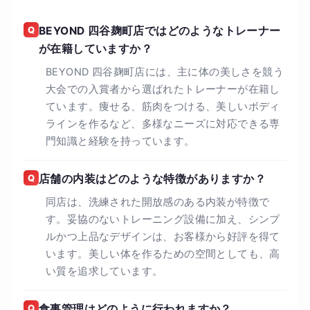
好評いただいております。 3：ストレスフリーな
食事管理 しっかり食べて、しっかり痩せる。心も
Q
BEYOND 四谷麹町店ではどのようなトレーナー
健康に「痩せる体質」づくり BEYONDでは、厳
が在籍していますか？
しい糖質制限はおこなっておりません。しかし、
BEYOND 四谷麹町店には、主に体の美しさを競う
糖質を摂りすぎると太るのも事実です。 ここで
大会での入賞者から選ばれたトレーナーが在籍し
は、糖質を摂るタイミングや糖質の種類を選ぶ、
ています。痩せる、筋肉をつける、美しいボディ
「糖質コントロール」と間食を用いて必要なタン
ラインを作るなど、多様なニーズに対応できる専
パク質を補うことを推奨しております。
門知識と経験を持っています。
Q
店舗の内装はどのような特徴がありますか？
同店は、洗練された開放感のある内装が特徴で
す。妥協のないトレーニング設備に加え、シンプ
ルかつ上品なデザインは、お客様から好評を得て
います。美しい体を作るための空間としても、高
い質を追求しています。
Q
食事管理はどのように行われますか？