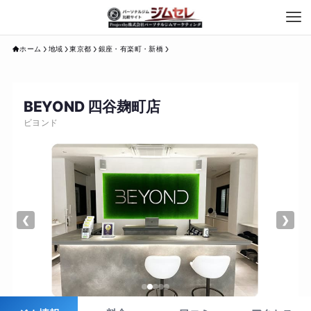
ホーム
地域
東京都
銀座・有楽町・新橋
BEYOND 四谷麹町店
ビヨンド
❮
❯