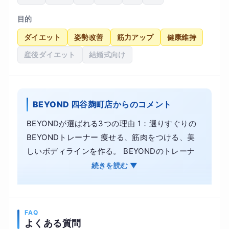
目的
ダイエット
姿勢改善
筋力アップ
健康維持
産後ダイエット
結婚式向け
BEYOND 四谷麹町店からのコメント
BEYONDが選ばれる3つの理由 1：選りすぐりの
BEYONDトレーナー 痩せる、筋肉をつける、美
しいボディラインを作る。 BEYONDのトレーナ
ーは、主に体の美しさを競う大会での入賞者から
続きを読む ▼
構成されています。 2：洗練された開放感のある
内装 美しい体を作る場所が美しくあることは、当
然のことです。 妥協のないトレーニング設備、洗
FAQ
練されたシンプルかつ上品な内装はお客様からご
よくある質問