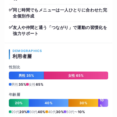
✅
同じ時間でもメニューは一人ひとりに合わせた完
全個別作成
✅
友人や仲間と通う「つながり」で運動の習慣化を
強力サポート
DEMOGRAPHICS
利用者層
性別比
男性 35%
女性 65%
男性
35%
女性
65%
年齢層
10
20%
40%
30%
%
20代
20%
30代
40%
40代
30%
50代〜
10%