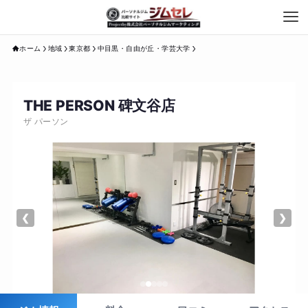
ホーム
地域
東京都
中目黒・自由が丘・学芸大学
THE PERSON 碑文谷店
ザ パーソン
❮
❯