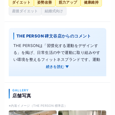
ダイエット
姿勢改善
筋力アップ
健康維持
産後ダイエット
結婚式向け
THE PERSON 碑文谷店からのコメント
THE PERSONは「習慣化する運動をデザインす
る」を掲げ、日常生活の中で運動に取り組みやす
い環境を整えるフィットネスブランドです。運動
を日常にするためには、続けられる環境が大切で
続きを読む ▼
す。 「グループパーソナル」は、パーソナルジム
のように一人ひとりの目的・目標や運動能力、お
身体の状態に合わせた運動メニュー作成し、トレ
GALLERY
ーナーの1時間を少人数でシェアすることで価格
店舗写真
を抑えて提供します。 皆さまの「習慣化する運
※内装イメージ（THE PERSON 標準店）
動」を創るために私たちは、日々研鑽を重ねてい
ますので、ひとりでも、ご友人とでも、ご参加を