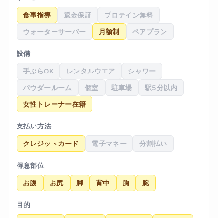
食事指導
返金保証
プロテイン無料
ウォーターサーバー
月額制
ペアプラン
設備
手ぶらOK
レンタルウエア
シャワー
パウダールーム
個室
駐車場
駅5分以内
女性トレーナー在籍
支払い方法
クレジットカード
電子マネー
分割払い
得意部位
お腹
お尻
脚
背中
胸
腕
目的