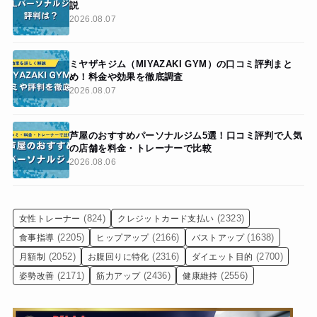
説
2026.08.07
ミヤザキジム（MIYAZAKI GYM）の口コミ評判まと
め！料金や効果を徹底調査
2026.08.07
芦屋のおすすめパーソナルジム5選！口コミ評判で人気
の店舗を料金・トレーナーで比較
2026.08.06
(824)
(2323)
女性トレーナー
クレジットカード支払い
(2205)
(2166)
(1638)
食事指導
ヒップアップ
バストアップ
(2052)
(2316)
(2700)
月額制
お腹回りに特化
ダイエット目的
(2171)
(2436)
(2556)
姿勢改善
筋力アップ
健康維持