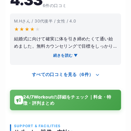
4.33
6件の口コミ
M.Hさん / 30代後半 / 女性 / 4.0
★
★
★
★
★
結婚式に向けて確実に体を引き締めたくて通い始
めました。無料カウンセリングで目標をしっかり
ヒアリングしてもらい、無理のない食事管理とト
続きを読む ▼
レーニング計画を立ててもらえたのが安心ポイン
トです。トレーナーは知識が豊富で指導が丁寧、
すべての口コミを見る（6件）
コミュニケーションも良く続けやすかったです。
食事の相談もチャットで対応してくれたので、途
中で悩むことが少なかったです。2ヶ月で体重と体
24/7Workoutの詳細をチェック｜料金・特
脂肪率が減り、生活習慣も見直せました。ウェア
徴・評判まとめ
やタオルなど無料レンタルが充実していて通いや
すい反面、料金は地域平均よりやや高めに感じま
したが、確実に結果を出したい方にはおすすめで
す。
SUPPORT & FACILITIES