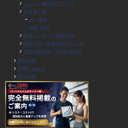
ジムセレ編集部について
監修者一覧
岸 英汰
篠原 友樹
取材・メディア掲載実績
編集方針・記事制作ポリシー
広告掲載基準・PR表示方針
業務内容
お問い合わせ
採用情報