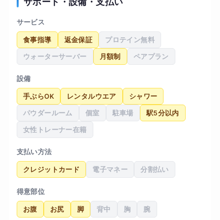
サポート・設備・支払い
サービス
食事指導
返金保証
プロテイン無料
ウォーターサーバー
月額制
ペアプラン
設備
手ぶらOK
レンタルウエア
シャワー
パウダールーム
個室
駐車場
駅5分以内
女性トレーナー在籍
支払い方法
クレジットカード
電子マネー
分割払い
得意部位
お腹
お尻
脚
背中
胸
腕