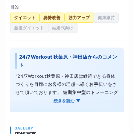
目的
ダイエット
姿勢改善
筋力アップ
健康維持
産後ダイエット
結婚式向け
24/7Workout 秋葉原・神田店からのコメン
ト
"24/7Workout秋葉原・神田店は継続できる身体
づくりを目標にお客様の理想へ導くお手伝いをさ
せて頂いております。 短期集中型のトレーニング
もなかなか継続が出来ず、リバウンドしてしまっ
続きを読む ▼
た…そんな経験のある方も多いと思います。何の
為にやるのか。目的がぶれてしまっては、長続き
しません。目的を達成するまでの過程に小さな目
GALLERY
標がいくつもあります。 まずは小さな目標を達成