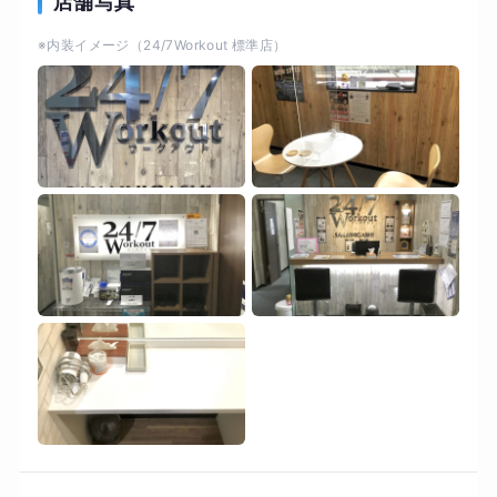
店舗写真
していくことが成功体験となり、その積み重ねが
※内装イメージ（24/7Workout 標準店）
お客様にとって大きな成果となる事でしょう。終
わる事はありません。人生が終わるまで。
Actionmaynotalwaysbringhappiness,buttherei
snohappinesswithoutaction.
Weareallbornforlove.Itistheprincipleofexisten
ce,anditsonlyend. 自分自身に合った継続可能な
生活を我々パーソナルトレーナーと一緒に作りま
しょう！！ 先ずは無料カウンセリングにて皆様の
お悩みを聞かせてください！無料カウンセリング
のお申込みお待ちしております。"