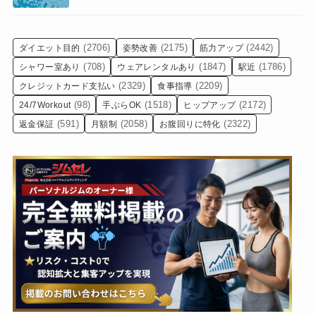
(2706)
(2175)
(2442)
ダイエット目的
姿勢改善
筋力アップ
(708)
(1847)
(1786)
シャワー室あり
ウェアレンタルあり
駅近
(2329)
(2209)
クレジットカード支払い
食事指導
(98)
(1518)
(2172)
24/7Workout
手ぶらOK
ヒップアップ
(591)
(2058)
(2322)
返金保証
月額制
お腹回りに特化