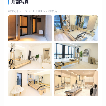
理想のボディラインを実現！ピラティスマシン
店舗写真
「リフォーマー」を活用し、体の深層部にあるイ
※内装イメージ（STUDIO IVY 標準店）
ンナーマッスルに的確にアプローチ。 ・肩こりや
腰痛に効果的にアプローチ。猫背や反り腰といっ
た姿勢の乱れが自然と整っていきます。 ・初心者
の方でも、簡単にエクササイズ！ ⚪︎パーソナルマ
シンピラティス ⚪︎奥沢・自由が丘・田園調布エリ
ア ⚪︎完全プライベートスタジオ ⚪︎お子様連れ歓迎
⚪︎シャワー完備