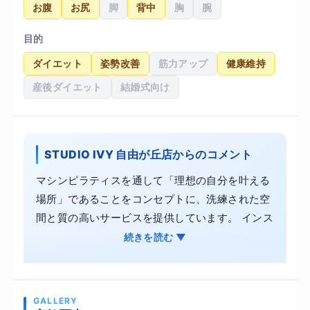
お腹
お尻
脚
背中
胸
腕
目的
ダイエット
姿勢改善
筋力アップ
健康維持
産後ダイエット
結婚式向け
STUDIO IVY 自由が丘店からのコメント
マシンピラティスを通して「理想の自分を叶える
場所」であることをコンセプトに、洗練された空
間と質の高いサービスを提供しています。 インス
トラクターとのマンツーマンレッスンだからこ
続きを読む ▼
そ、姿勢改善やダイエット、骨盤の歪みといった
お悩みにも、丁寧に寄り添ったオーダーメイドの
プログラムが可能です。 ・内側から引き締める、
GALLERY