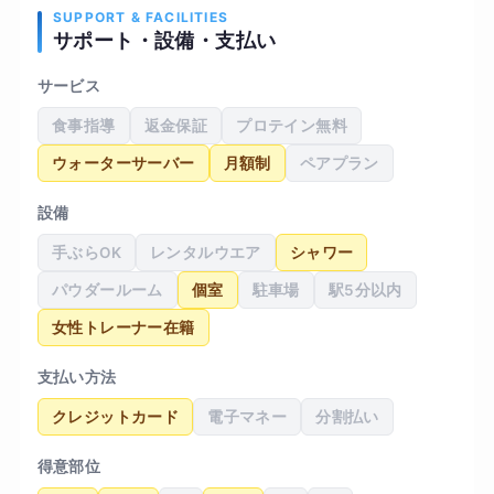
くなったと周囲から言われるようになりました。
SUPPORT & FACILITIES
サポート・設備・支払い
体重は大きく変わりませんでしたが、写真で見る
と身体のラインがすっきりして見えるようになり
サービス
ました。無理なく継続できる点が一番満足してい
食事指導
返金保証
プロテイン無料
ます。
ウォーターサーバー
月額制
ペアプラン
設備
手ぶらOK
レンタルウエア
シャワー
パウダールーム
個室
駐車場
駅5分以内
女性トレーナー在籍
支払い方法
クレジットカード
電子マネー
分割払い
得意部位