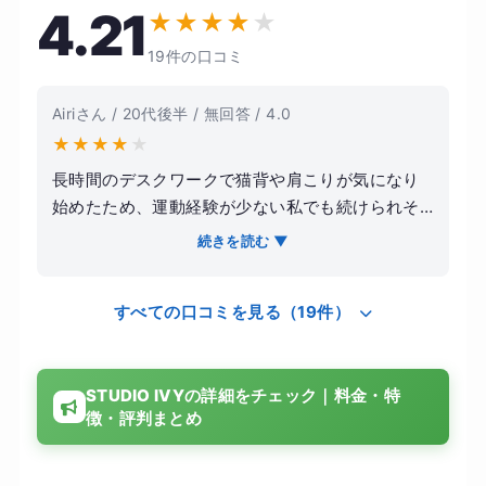
4.21
★
★
★
★
★
19件の口コミ
Airiさん / 20代後半 / 無回答 / 4.0
★
★
★
★
★
長時間のデスクワークで猫背や肩こりが気になり
始めたため、運動経験が少ない私でも続けられそ
うなSTUDIO IVYに通うことにしました。ジムで筋
続きを読む ▼
トレをするよりも、まずは姿勢を整えたいという
気持ちが強かったです。 レッスンではマシンピラ
すべての口コミを見る（19件）
ティスを中心に行い、自分では気づかなかった身
体のクセや左右差を丁寧に教えてもらえました。
激しい運動ではありませんが、終わった後は体幹
STUDIO IVYの詳細をチェック｜料金・特
をしっかり使った感覚があり、毎回身体が軽くな
徴・評判まとめ
るのを感じました。トレーナーの説明も分かりや
すく、初心者でも安心して取り組めます。 約半年
続けた結果、肩こりがかなり楽になり、姿勢が良