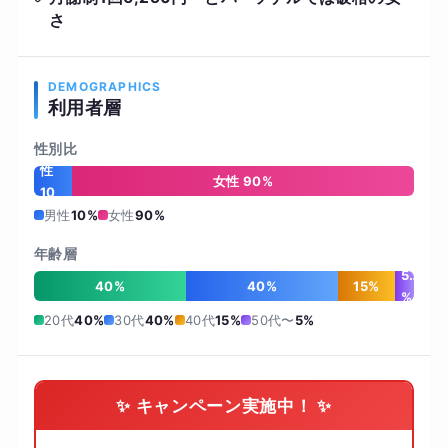
さ
DEMOGRAPHICS
利用者層
性別比
男
性
女性 90%
10
%
男性
10%
女性
90%
年齢層
5
40%
40%
15%
%
20代
40%
30代
40%
40代
15%
50代〜
5%
✨ キャンペーン実施中！ ✨