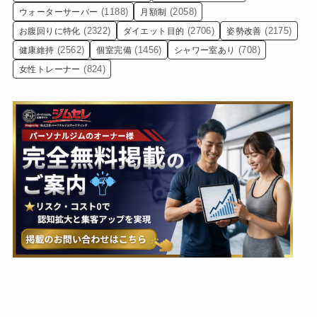
(1188)
(2058)
ウォーターサーバー
月額制
(2322)
(2706)
(2175)
お腹回りに特化
ダイエット目的
姿勢改善
(2562)
(1456)
(708)
健康維持
個室完備
シャワー室あり
(824)
女性トレーナー