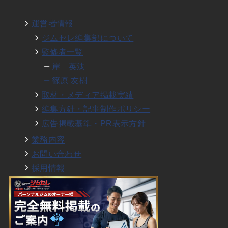
運営者情報
ジムセレ編集部について
監修者一覧
岸 英汰
篠原 友樹
取材・メディア掲載実績
編集方針・記事制作ポリシー
広告掲載基準・PR表示方針
業務内容
お問い合わせ
採用情報