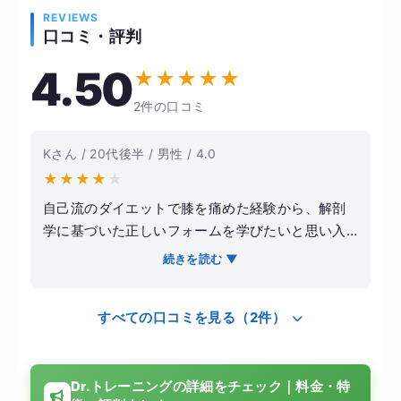
REVIEWS
口コミ・評判
4.50
★
★
★
★
★
2件の口コミ
Kさん / 20代後半 / 男性 / 4.0
★
★
★
★
★
自己流のダイエットで膝を痛めた経験から、解剖
学に基づいた正しいフォームを学びたいと思い入
会しました。半年かけて体脂肪率を5％落とすこと
続きを読む ▼
を目標に、週1回ペースで通い始めました。 トレー
ナーの方の知識レベルは非常に高く、筋肉の動か
すべての口コミを見る（2件）
し方やストレッチの重要性を丁寧に教えてくれま
した。指導内容は論理的で満足しています。た
だ、Dr.トレーニングは「都度払い」で通いやすい
Dr.トレーニングの詳細をチェック｜料金・特
反面、ライザップのような徹底した食事管理や毎