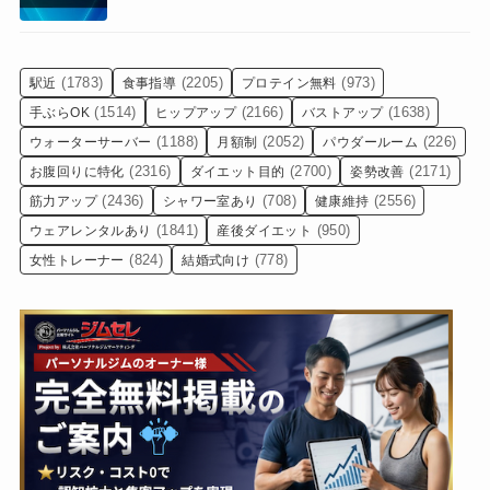
(1783)
(2205)
(973)
駅近
食事指導
プロテイン無料
(1514)
(2166)
(1638)
手ぶらOK
ヒップアップ
バストアップ
(1188)
(2052)
(226)
ウォーターサーバー
月額制
パウダールーム
(2316)
(2700)
(2171)
お腹回りに特化
ダイエット目的
姿勢改善
(2436)
(708)
(2556)
筋力アップ
シャワー室あり
健康維持
(1841)
(950)
ウェアレンタルあり
産後ダイエット
(824)
(778)
女性トレーナー
結婚式向け