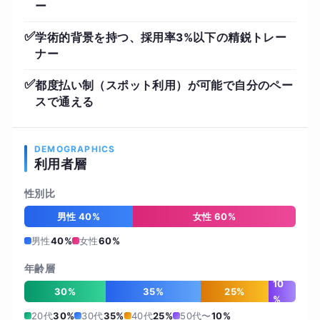
ー
✅
学術的背景を持つ、採用率3%以下の精鋭トレー
ナー
✅
都度払い制（スポット利用）が可能で自分のペー
スで通える
DEMOGRAPHICS
利用者層
性別比
男性 40%
女性 60%
男性
40%
女性
60%
年齢層
10
30%
35%
25%
%
20代
30%
30代
35%
40代
25%
50代〜
10%