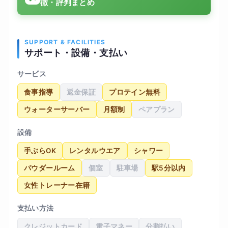
徴・評判まとめ
日の報告義務はありません。そのため、結局は自
分の意思の強さに依存する部分が大きく、ジムに
いない時間の管理が疎かになりがちでした。 結果
として、半年通って体重はマイナス1.5kg、体脂肪
SUPPORT & FACILITIES
サポート・設備・支払い
率はほぼ横ばいという、目標には程遠い結果に終
わりました。トレーニングのおかげで姿勢が改善
サービス
され、以前より体は軽く感じますが、目に見える
食事指導
返金保証
プロテイン無料
「ダイエット効果」としては星3つが妥当だと感じ
ます。運動習慣はつきましたが、短期間で劇的に
ウォーターサーバー
月額制
ペアプラン
痩せたい人よりも、健康維持やコンディショニン
グを重視する人向けのジムだと思います。
設備
手ぶらOK
レンタルウエア
シャワー
パウダールーム
個室
駐車場
駅5分以内
女性トレーナー在籍
支払い方法
クレジットカード
電子マネー
分割払い