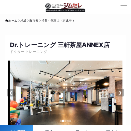
ホーム
地域
東京都
渋谷・代官山・恵比寿
Dr.トレーニング 三軒茶屋ANNEX店
ドクター トレーニング
❮
❯