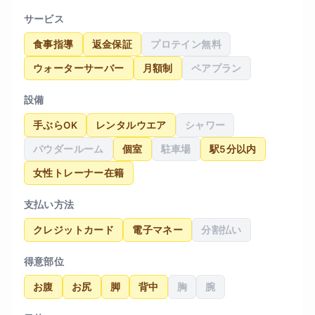
サービス
食事指導
返金保証
プロテイン無料
ウォーターサーバー
月額制
ペアプラン
設備
手ぶらOK
レンタルウエア
シャワー
パウダールーム
個室
駐車場
駅5分以内
女性トレーナー在籍
支払い方法
クレジットカード
電子マネー
分割払い
得意部位
お腹
お尻
脚
背中
胸
腕