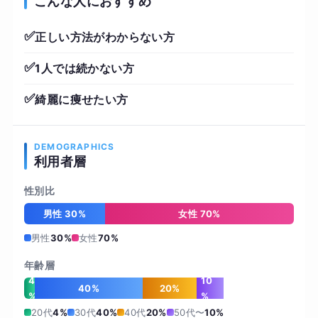
こんな人におすすめ
✅
正しい方法がわからない方
✅
1人では続かない方
✅
綺麗に痩せたい方
DEMOGRAPHICS
利用者層
性別比
男性 30%
女性 70%
男性
30%
女性
70%
年齢層
4
10
40%
20%
%
%
20代
4%
30代
40%
40代
20%
50代〜
10%