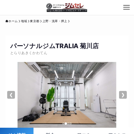
ホーム
地域
東京都
上野・浅草・押上
パーソナルジムTRALIA 菊川店
とらりあきくかわてん
❮
❯