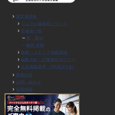
運営者情報
ジムセレ編集部について
監修者一覧
岸 英汰
篠原 友樹
取材・メディア掲載実績
編集方針・記事制作ポリシー
広告掲載基準・PR表示方針
業務内容
お問い合わせ
採用情報