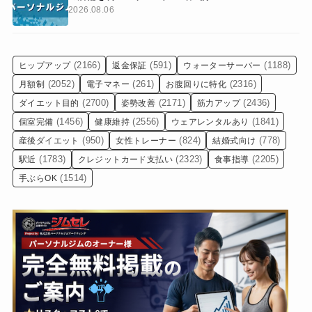
2026.08.06
(2166)
(591)
(1188)
ヒップアップ
返金保証
ウォーターサーバー
(2052)
(261)
(2316)
月額制
電子マネー
お腹回りに特化
(2700)
(2171)
(2436)
ダイエット目的
姿勢改善
筋力アップ
(1456)
(2556)
(1841)
個室完備
健康維持
ウェアレンタルあり
(950)
(824)
(778)
産後ダイエット
女性トレーナー
結婚式向け
(1783)
(2323)
(2205)
駅近
クレジットカード支払い
食事指導
(1514)
手ぶらOK