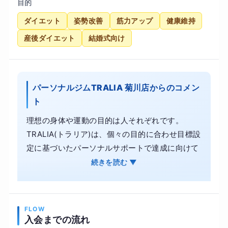
目的
ダイエット
姿勢改善
筋力アップ
健康維持
産後ダイエット
結婚式向け
パーソナルジムTRALIA 菊川店からのコメン
ト
理想の身体や運動の目的は人それぞれです。
TRALIA(トラリア)は、個々の目的に合わせ目標設
定に基づいたパーソナルサポートで達成に向けて
並走するパーソナルトレーニングジムです。 洗練
続きを読む ▼
された空間で、一流のトレーナーによるマンツー
マン指導を業界屈指の低価格で提供します。 痩せ
るのは当たり前として、美しく健康的に引き締ま
FLOW
った身体へと最短効率で導きます。
入会までの流れ