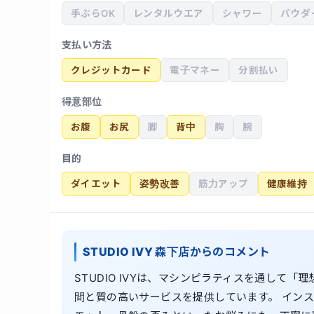
手ぶらOK
レンタルウエア
シャワー
パウダ
支払い方法
クレジットカード
電子マネー
分割払い
得意部位
お腹
お尻
脚
背中
胸
腕
目的
ダイエット
姿勢改善
筋力アップ
健康維持
STUDIO IVY 森下店からのコメント
STUDIO IVYは、マシンピラティスを通して
間と質の高いサービスを提供しています。 イン