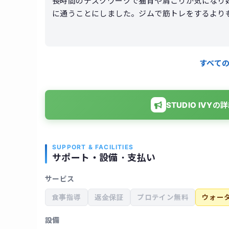
長時間のデスクワークで猫背や肩こりが気になり始め
に通うことにしました。ジムで筋トレをするよりも、
ではマシンピラティスを中心に行い、自分では気
しい運動ではありませんが、終わった後は体幹を
トレーナーの説明も分かりやすく、初心者でも安心して取り組めます。 約半年
すべて
り、姿勢が良くなったと周囲から言われるように
体のラインがすっきりして見えるようになりまし
STUDIO IV
SUPPORT & FACILITIES
サポート・設備・支払い
サービス
食事指導
返金保証
プロテイン無料
ウォー
設備