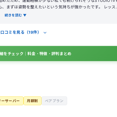
たため、運動経験が少ない私でも続けられそうなSTUDIO IV
まずは姿勢を整えたいという気持ちが強かったです。 レッスン
づかなかった身体のクセや左右差を丁寧に教えてもらえました。
続きを読む ▼
しっかり使った感覚があり、毎回身体が軽くなるのを感じました
続けた結果、肩こりがかなり楽にな
の口コミを見る（19件）
なりました。体重は大きく変わりませんでしたが、写真で見ると
た。無理なく継続できる点が一番満足しています。
Yの詳細をチェック｜料金・特徴・評判まとめ
ターサーバー
月額制
ペアプラン