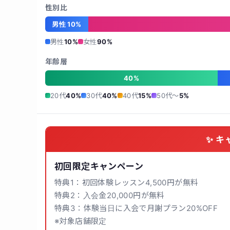
性別比
男性 10%
男性
10%
女性
90%
年齢層
40%
20代
40%
30代
40%
40代
15%
50代〜
5%
✨ キ
初回限定キャンペーン
特典1：初回体験レッスン4,500円が無料
特典2：入会金20,000円が無料
特典3：体験当日に入会で月謝プラン20%OFF
※対象店舗限定