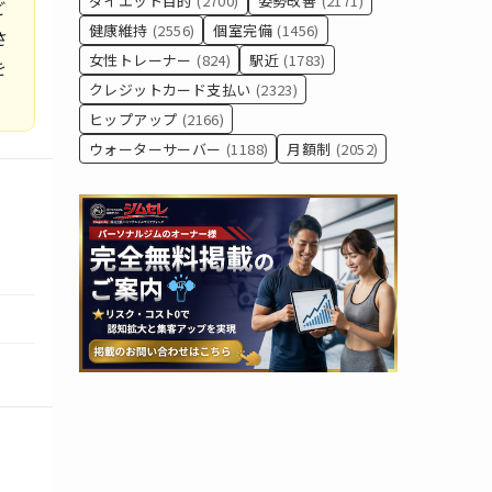
ダイエット目的
(2700)
姿勢改善
(2171)
ど
健康維持
(2556)
個室完備
(1456)
さ
女性トレーナー
(824)
駅近
(1783)
を
クレジットカード支払い
(2323)
ヒップアップ
(2166)
ウォーターサーバー
(1188)
月額制
(2052)