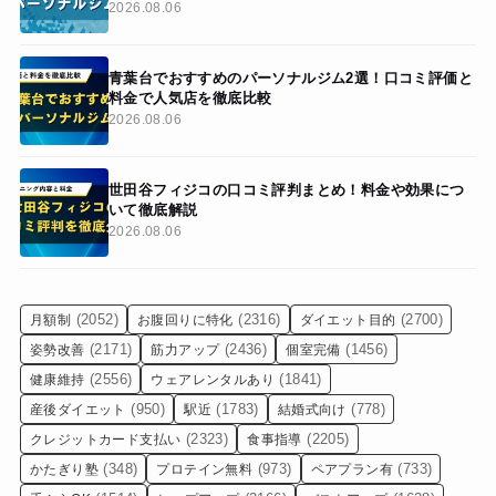
2026.08.06
青葉台でおすすめのパーソナルジム2選！口コミ評価と
料金で人気店を徹底比較
2026.08.06
世田谷フィジコの口コミ評判まとめ！料金や効果につ
いて徹底解説
2026.08.06
(2052)
(2316)
(2700)
月額制
お腹回りに特化
ダイエット目的
(2171)
(2436)
(1456)
姿勢改善
筋力アップ
個室完備
(2556)
(1841)
健康維持
ウェアレンタルあり
(950)
(1783)
(778)
産後ダイエット
駅近
結婚式向け
(2323)
(2205)
クレジットカード支払い
食事指導
(348)
(973)
(733)
かたぎり塾
プロテイン無料
ペアプラン有