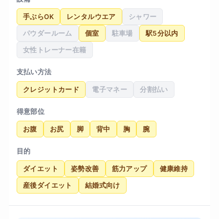
手ぶらOK
レンタルウエア
シャワー
パウダールーム
個室
駐車場
駅5分以内
女性トレーナー在籍
支払い方法
クレジットカード
電子マネー
分割払い
得意部位
お腹
お尻
脚
背中
胸
腕
目的
ダイエット
姿勢改善
筋力アップ
健康維持
産後ダイエット
結婚式向け