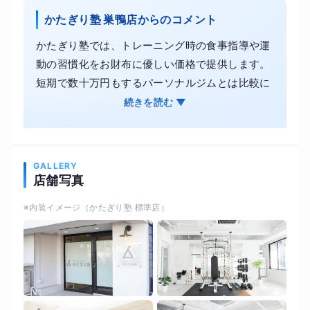
かたぎり塾 巣鴨店からのコメント
かたぎり塾では、トレーニング時の食事指導や運
動の習慣化をお財布に優しい価格で提供します。
短期で数十万円もするパーソナルジムとは比較に
ならないコスパで通塾が可能です。 お客様のライ
続きを読む ▼
フスタイルに合わせたプログラムで、綺麗に痩せ
るお手伝いをいたします。続けられる運動と食欲
のコントロールで、美しく身体を引き締めます。
GALLERY
また、かたぎり塾では理学療法士が監修した科学
店舗写真
的根拠に基づく指導内容により、見た目づくりと
※内装イメージ（かたぎり塾 標準店）
並行して体力や柔軟性、関節の可動域を取り戻し
ます。