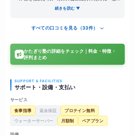
発起して自宅近くにあるこちらの店舗に通い始め
続きを読む ▼
ました。 【感想】他のパーソナルジムに比べて圧
倒的に料金が良心的で、無理なく続けられる価格
すべての口コミを見る（33件）
設定が最大の魅力です。トレーナーの方の指導も
非常に優しく、体力がない私を気遣いながら徐々
にレベルを上げていってくれました。アロマの香
かたぎり塾の詳細をチェック｜料金・特徴・
りが漂う清潔感のある空間で、毎回リフレッシュ
評判まとめ
しながら体を動かすことができました。 【結果・
変化】通い始めて5ヶ月が経過し、体重は5キロ落
ちてお腹周りの圧迫感がなくなりました。次回の
健康診断が楽しみになるほど体調が良く、コスパ
SUPPORT & FACILITIES
サポート・設備・支払い
を重視しながら長く運動を続けたい自分にとって
最適な選択肢だったと確信しています。
サービス
食事指導
返金保証
プロテイン無料
ウォーターサーバー
月額制
ペアプラン
設備