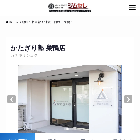
ホーム
地域
東京都
池袋・目白・巣鴨
かたぎり塾 巣鴨店
カタギリジュク
❮
❯