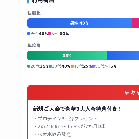
利用者層
性別比
男性 40%
男性
40%
女性
60%
年齢層
35%
20代
35%
30代
40%
40代
25%
50代〜
15%
✨ キ
新規ご入会で豪華3大入会特典付き！
・プロテイン8回分プレゼント
・24/7OnlineFitnessが2か月無料
・水素水飲み放題