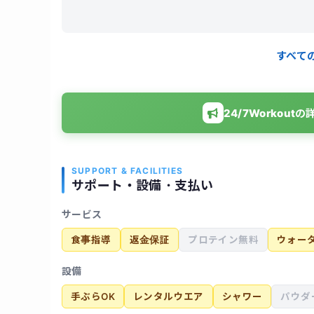
想の体型に近付く事が出来ました。マンツーマン
組めました。費用も比較的リーズナブルで、金銭
ました。
すべて
24/7Worko
SUPPORT & FACILITIES
サポート・設備・支払い
サービス
食事指導
返金保証
プロテイン無料
ウォー
設備
手ぶらOK
レンタルウエア
シャワー
パウダ