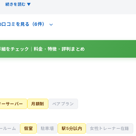
で指導して頂ける上、完全個室なので集中してトレーニングに取
続きを読む ▼
的な負担が少ないです。綺麗に引き締まった、健康的な体型にな
の口コミを見る（6件）
utの詳細をチェック｜料金・特徴・評判まとめ
ターサーバー
月額制
ペアプラン
ールーム
個室
駐車場
駅5分以内
女性トレーナー在籍