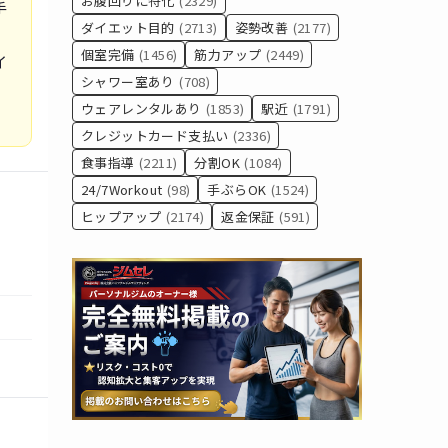
お腹回りに特化
(2329)
手
ダイエット目的
(2713)
姿勢改善
(2177)
個室完備
(1456)
筋力アップ
(2449)
イ
シャワー室あり
(708)
ウェアレンタルあり
(1853)
駅近
(1791)
クレジットカード支払い
(2336)
食事指導
(2211)
分割OK
(1084)
24/7Workout
(98)
手ぶらOK
(1524)
ヒップアップ
(2174)
返金保証
(591)