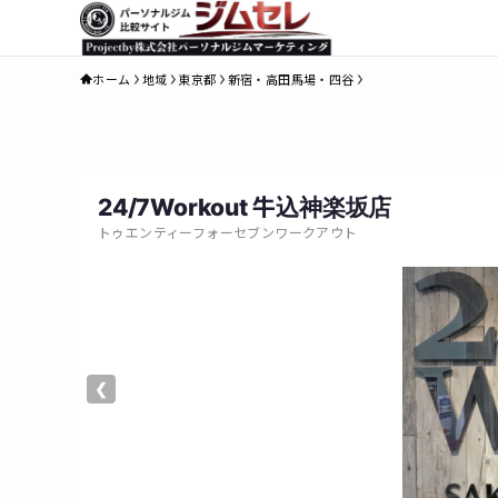
ホーム
地域
東京都
新宿・高田馬場・四谷
24/7Workout 牛込神楽坂店
トゥエンティーフォーセブンワークアウト
❮