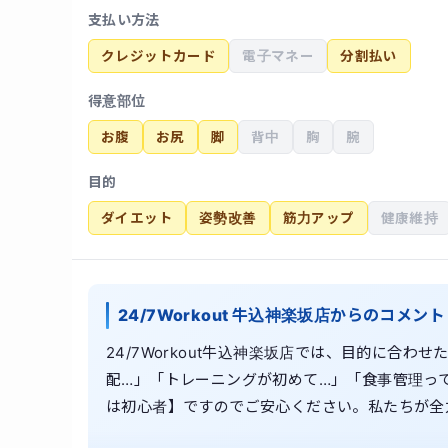
支払い方法
クレジットカード
電子マネー
分割払い
得意部位
お腹
お尻
脚
背中
胸
腕
目的
ダイエット
姿勢改善
筋力アップ
健康維持
24/7Workout 牛込神楽坂店からのコメント
24/7Workout牛込神楽坂店では、目的に合
配…」「トレーニングが初めて…」「食事管理っ
は初心者】ですのでご安心ください。私たちが全
いただきお悩みなど是非お聞かせください。