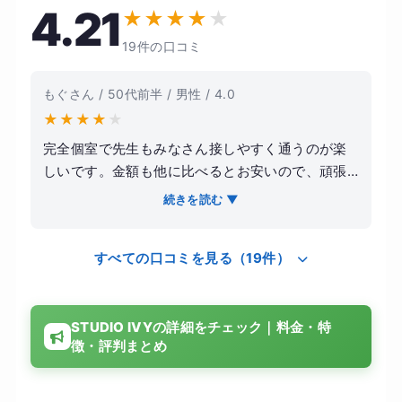
4.21
★
★
★
★
★
19件の口コミ
もぐさん / 50代前半 / 男性 / 4.0
★
★
★
★
★
完全個室で先生もみなさん接しやすく通うのが楽
しいです。金額も他に比べるとお安いので、頑張
れるときは週に何回か通いたいと思います。姿勢
続きを読む ▼
改善で身体が変わっていくのが楽しみです。とて
も丁寧に指導していただき、ふだんは運動が苦手
すべての口コミを見る（19件）
なのですがやる気がアップしましたし、短時間で
身体がとてもスッキリし写真でも姿勢改善や引き
締まりを実感できました。ぜひまた伺いたいで
STUDIO IVYの詳細をチェック｜料金・特
す。全ての店舗でレッスンが受けられるので、い
徴・評判まとめ
つも通う店舗で予約が取れなくても他の店舗で予
約が取れることも便利です。