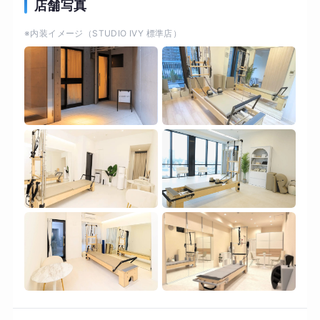
理想のボディラインを実現！ピラティスマシン
店舗写真
「リフォーマー」を活用し、体の深層部にあるイ
※内装イメージ（STUDIO IVY 標準店）
ンナーマッスルに的確にアプローチ。 ・肩こりや
腰痛に効果的にアプローチ。猫背や反り腰といっ
た姿勢の乱れが自然と整っていきます。 ・初心者
の方でも、簡単にエクササイズ！ ⚪︎パーソナルマ
シンピラティス ⚪︎中目黒エリア ⚪︎完全プライベー
トスタジオ ⚪︎お子様連れ歓迎 ⚪︎シャワー完備