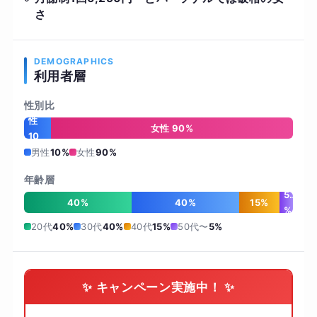
さ
DEMOGRAPHICS
利用者層
性別比
男
性
女性 90%
10
%
男性
10%
女性
90%
年齢層
5
40%
40%
15%
%
20代
40%
30代
40%
40代
15%
50代〜
5%
✨ キャンペーン実施中！ ✨