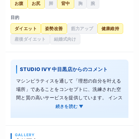
お腹
お尻
脚
背中
胸
腕
目的
ダイエット
姿勢改善
筋力アップ
健康維持
産後ダイエット
結婚式向け
STUDIO IVY 中目黒店からのコメント
マシンピラティスを通して「理想の自分を叶える
場所」であることをコンセプトに、洗練された空
間と質の高いサービスを提供しています。 インス
トラクターとのマンツーマンレッスンだからこ
続きを読む ▼
そ、姿勢改善やダイエット、骨盤の歪みといった
お悩みにも、丁寧に寄り添ったオーダーメイドの
プログラムが可能です。 ・内側から引き締める、
GALLERY