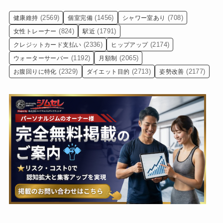
(2569)
(1456)
(708)
健康維持
個室完備
シャワー室あり
(824)
(1791)
女性トレーナー
駅近
(2336)
(2174)
クレジットカード支払い
ヒップアップ
(1192)
(2065)
ウォーターサーバー
月額制
(2329)
(2713)
(2177)
お腹回りに特化
ダイエット目的
姿勢改善