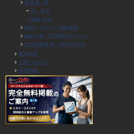
監修者一覧
岸 英汰
篠原 友樹
取材・メディア掲載実績
編集方針・記事制作ポリシー
広告掲載基準・PR表示方針
業務内容
お問い合わせ
採用情報