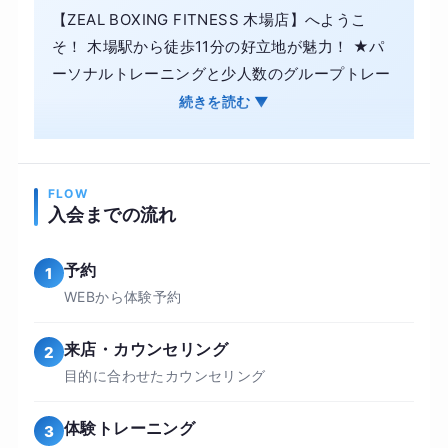
【ZEAL BOXING FITNESS 木場店】へようこ
そ！ 木場駅から徒歩11分の好立地が魅力！ ★パ
ーソナルトレーニングと少人数のグループトレー
ニング ★¥12,980（税込）～通い放題！ ★日本
続きを読む ▼
初導入の「IoTサンドバッグ」完備 ★完全手ぶら
でOK！トレーニングウェア、使い捨て下着、タ
オル、靴、グローブバンテージ等全て無料でレン
FLOW
タル可能！ ・ボクシングとエンターテインメント
入会までの流れ
が融合した新しい体験がここに！ただの健康やダ
イエットだけじゃ物足りないという方、一緒に楽
予約
1
しくボクシングを始めましょう！ ・一人一人にカ
WEBから体験予約
スタマイズされたトレーニングメニューをお届
け！ 経験と知識が豊富なトレーナーがあなたのレ
来店・カウンセリング
2
ベルや強度に合わせたトレーニングメニューを設
目的に合わせたカウンセリング
計するので、初めての方でも安心して始められま
す！ ・体験 随時受付中！ 興味はあるけどすぐに
体験トレーニング
3