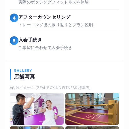
入会するのは不安かも、という方は、まずは体験
実際のボクシングフィットネスを体験
にお越しください！
アフターカウンセリング
4
トレーニング後の振り返りとプラン説明
入会手続き
5
ご希望に合わせて入会手続き
GALLERY
店舗写真
※内装イメージ（ZEAL BOXING FITNESS 標準店）