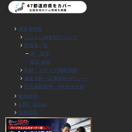
運営者情報
ジムセレ編集部について
監修者一覧
岸 英汰
篠原 友樹
取材・メディア掲載実績
編集方針・記事制作ポリシー
広告掲載基準・PR表示方針
業務内容
お問い合わせ
採用情報