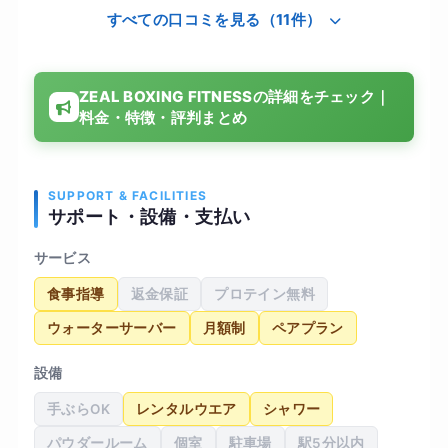
すべての口コミを見る（11件）
続けられました。サンドバッグを打つトレーニン
グは想像以上に全身を使い終わった後は気持ちが
すっきりしてストレス解消にもなりました。通う
ZEAL BOXING FITNESSの詳細をチェック｜
うちに肩周りが軽くなり姿勢が良くなったと周り
料金・特徴・評判まとめ
から言われるようになり体の変化を実感できまし
た。施設も清潔で通いやすく運動習慣をつけたい
人には向いているジムだと感じました。
SUPPORT & FACILITIES
サポート・設備・支払い
サービス
食事指導
返金保証
プロテイン無料
ウォーターサーバー
月額制
ペアプラン
設備
手ぶらOK
レンタルウエア
シャワー
パウダールーム
個室
駐車場
駅5分以内