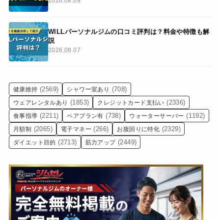
2026.08.09
WILLパーソナルジムの口コミ評判は？料金や特徴も解
説
2026.08.07
(2569)
(708)
健康維持
シャワー室あり
(1853)
(2336)
ウェアレンタルあり
クレジットカード支払い
(2211)
(738)
(1192)
食事指導
ペアプラン有
ウォーターサーバー
(2065)
(266)
(2329)
月額制
電子マネー
お腹回りに特化
(2713)
(2449)
ダイエット目的
筋力アップ