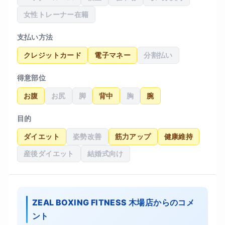
女性トレーナー在籍
支払い方法
クレジットカード
電子マネー
分割払い
得意部位
お腹
お尻
脚
背中
胸
腕
目的
ダイエット
姿勢改善
筋力アップ
健康維持
産後ダイエット
結婚式向け
ZEAL BOXING FITNESS 木場店からのコメ
ント