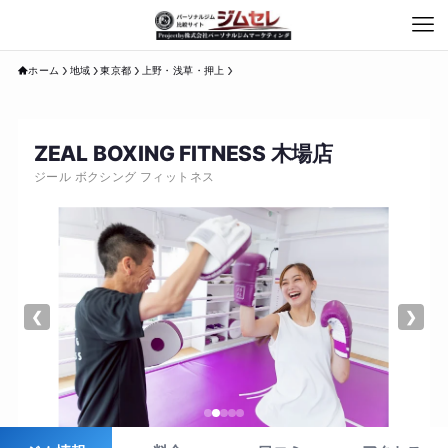
ホーム
地域
東京都
上野・浅草・押上
ZEAL BOXING FITNESS 木場店
ジール ボクシング フィットネス
❮
❯