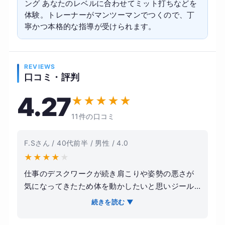
ング あなたのレベルに合わせてミット打ちなどを
体験。トレーナーがマンツーマンでつくので、丁
寧かつ本格的な指導が受けられます。
REVIEWS
口コミ・評判
4.27
★
★
★
★
★
11件の口コミ
F.Sさん / 40代前半 / 男性 / 4.0
★
★
★
★
★
仕事のデスクワークが続き肩こりや姿勢の悪さが
気になってきたため体を動かしたいと思いジール
ボクシングフィットネスに通いました。最初は体
続きを読む ▼
力に自信がなく不安もありましたがトレーナーの
方がペースを見ながら進めてくれたので無理なく