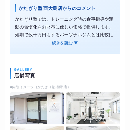
かたぎり塾 西大島店からのコメント
かたぎり塾では、トレーニング時の食事指導や運
動の習慣化をお財布に優しい価格で提供します。
短期で数十万円もするパーソナルジムとは比較に
ならないコスパで通塾が可能です。 お客様のライ
続きを読む ▼
フスタイルに合わせたプログラムで、綺麗に痩せ
るお手伝いをいたします。続けられる運動と食欲
のコントロールで、美しく身体を引き締めます。
GALLERY
また、かたぎり塾では理学療法士が監修した科学
店舗写真
的根拠に基づく指導内容により、見た目づくりと
※内装イメージ（かたぎり塾 標準店）
並行して体力や柔軟性、関節の可動域を取り戻し
ます。