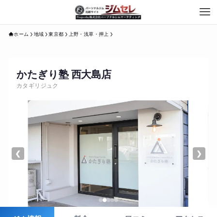
ホーム
地域
東京都
上野・浅草・押上
かたぎり塾 西大島店
カタギリジュク
❮
❯