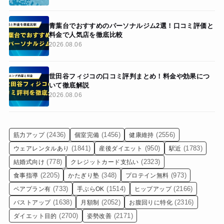
青葉台でおすすめのパーソナルジム2選！口コミ評価と
料金で人気店を徹底比較
2026.08.06
世田谷フィジコの口コミ評判まとめ！料金や効果につ
いて徹底解説
2026.08.06
(2436)
(1456)
(2556)
筋力アップ
個室完備
健康維持
(1841)
(950)
(1783)
ウェアレンタルあり
産後ダイエット
駅近
(778)
(2323)
結婚式向け
クレジットカード支払い
(2205)
(348)
(973)
食事指導
かたぎり塾
プロテイン無料
(733)
(1514)
(2166)
ペアプラン有
手ぶらOK
ヒップアップ
(1638)
(2052)
(2316)
バストアップ
月額制
お腹回りに特化
(2700)
(2171)
ダイエット目的
姿勢改善