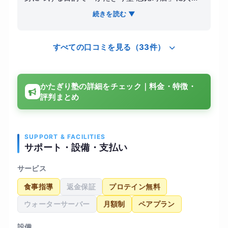
しました。他の中価格帯や高額なジムのような一
続きを読む ▼
括払いは抵抗がありましたが、こちらは月額制で
通いやすく、無理な勧誘もなかったので自分のペ
すべての口コミを見る（33件）
ースで始められると感じたのが決め手です。 実際
の指導内容は非常に理論的で、単に重いものを持
ち上げて追い込むのではなく、関節の可動域や正
かたぎり塾の詳細をチェック｜料金・特徴・
しいフォームを重視したトレーニングを提案して
評判まとめ
くれます。おかげで悩んでいた腰痛が劇的に改善
され、日常生活での疲れも溜まりにくくなりまし
た。 短期間で何十キロも落とすような過激なダイ
エットではありませんが、無理のない食事アドバ
SUPPORT & FACILITIES
サポート・設備・支払い
イスと週1〜2回の運動を継続することで、半年間
で体脂肪率が5%ほど落ち、健康的な体を維持する
サービス
習慣が完全に定着しました。トレーナーさんは専
食事指導
返金保証
プロテイン無料
門知識が豊富で、その日の体調に合わせたメニュ
ー調整も柔軟にしてくれるため、運動が苦手な中
ウォーターサーバー
月額制
ペアプラン
高年の男性でも非常に通いやすい雰囲気だと思い
ます。完全個室で他人の目を気にせずトレーニン
設備