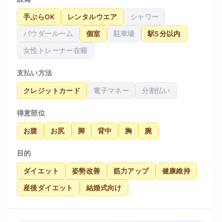
グに集中できるのも大きなメリットです。
手ぶらOK
レンタルウエア
シャワー
パウダールーム
個室
駐車場
駅5分以内
女性トレーナー在籍
支払い方法
クレジットカード
電子マネー
分割払い
得意部位
お腹
お尻
脚
背中
胸
腕
目的
ダイエット
姿勢改善
筋力アップ
健康維持
産後ダイエット
結婚式向け