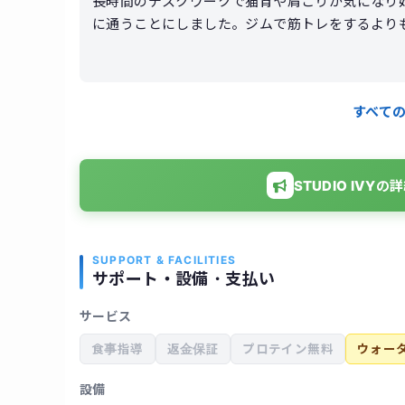
長時間のデスクワークで猫背や肩こりが気になり始め
に通うことにしました。ジムで筋トレをするよりも、
ではマシンピラティスを中心に行い、自分では気
しい運動ではありませんが、終わった後は体幹を
トレーナーの説明も分かりやすく、初心者でも安心して取り組めます。 約半年
すべて
り、姿勢が良くなったと周囲から言われるように
体のラインがすっきりして見えるようになりまし
STUDIO IV
SUPPORT & FACILITIES
サポート・設備・支払い
サービス
食事指導
返金保証
プロテイン無料
ウォー
設備