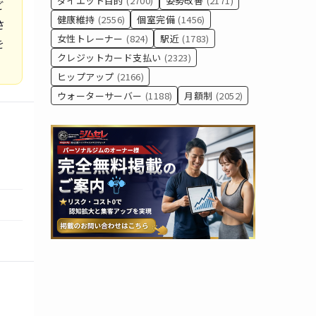
ダイエット目的
(2700)
姿勢改善
(2171)
ど
健康維持
(2556)
個室完備
(1456)
さ
女性トレーナー
(824)
駅近
(1783)
を
クレジットカード支払い
(2323)
ヒップアップ
(2166)
ウォーターサーバー
(1188)
月額制
(2052)