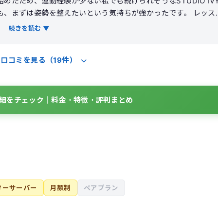
たため、運動経験が少ない私でも続けられそうなSTUDIO IV
まずは姿勢を整えたいという気持ちが強かったです。 レッスン
づかなかった身体のクセや左右差を丁寧に教えてもらえました。
続きを読む ▼
しっかり使った感覚があり、毎回身体が軽くなるのを感じました
続けた結果、肩こりがかなり楽にな
の口コミを見る（19件）
なりました。体重は大きく変わりませんでしたが、写真で見ると
た。無理なく継続できる点が一番満足しています。
Yの詳細をチェック｜料金・特徴・評判まとめ
ターサーバー
月額制
ペアプラン