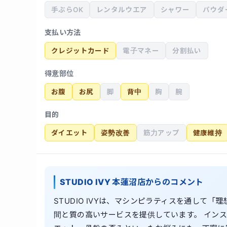
手ぶらOK
レンタルウエア
シャワー
パウダ
支払い方法
クレジットカード
電子マネー
分割払い
得意部位
お腹
お尻
脚
背中
胸
腕
目的
ダイエット
姿勢改善
筋力アップ
健康維持
STUDIO IVY 本蓮沼店からのコメント
STUDIO IVYは、マシンピラティスを通して
間と質の高いサービスを提供しています。 イン