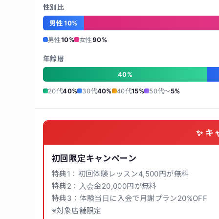
性別比
男性 10%
男性
10%
女性
90%
年齢層
40%
20代
40%
30代
40%
40代
15%
50代〜
5%
✨ キ
初回限定キャンペーン
特典1：初回体験レッスン4,500円が無料
特典2：入会金20,000円が無料
特典3：体験当日に入会で月謝プラン20%OFF
※対象店舗限定