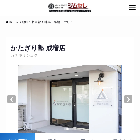
ホーム
地域
東京都
練馬・板橋・中野
かたぎり塾 成増店
カタギリジュク
❮
❯