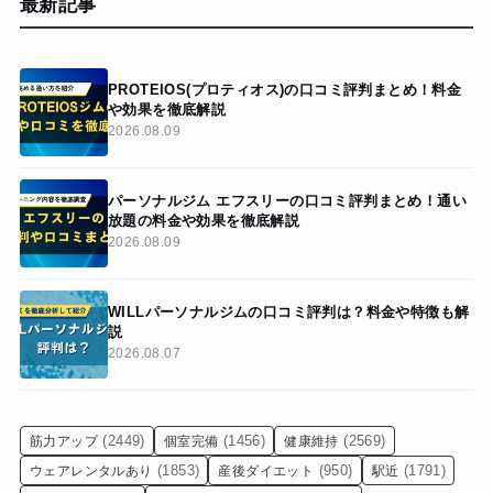
最新記事
PROTEIOS(プロティオス)の口コミ評判まとめ！料金
や効果を徹底解説
2026.08.09
パーソナルジム エフスリーの口コミ評判まとめ！通い
放題の料金や効果を徹底解説
2026.08.09
WILLパーソナルジムの口コミ評判は？料金や特徴も解
説
2026.08.07
(2449)
(1456)
(2569)
筋力アップ
個室完備
健康維持
(1853)
(950)
(1791)
ウェアレンタルあり
産後ダイエット
駅近