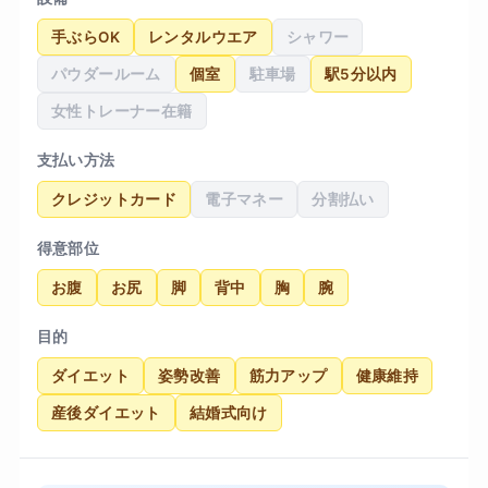
身についたことで慢性的だった肩こりが軽減し、
手ぶらOK
レンタルウエア
シャワー
日常生活での身のこなしが軽くなったことが一番
パウダールーム
個室
駐車場
駅5分以内
の収穫です。リバウンドしにくい食事の知識も無
理のない範囲で教えていただいたので、卒業後の
女性トレーナー在籍
今も自分で体型をコントロールできています。
支払い方法
クレジットカード
電子マネー
分割払い
得意部位
お腹
お尻
脚
背中
胸
腕
目的
ダイエット
姿勢改善
筋力アップ
健康維持
産後ダイエット
結婚式向け