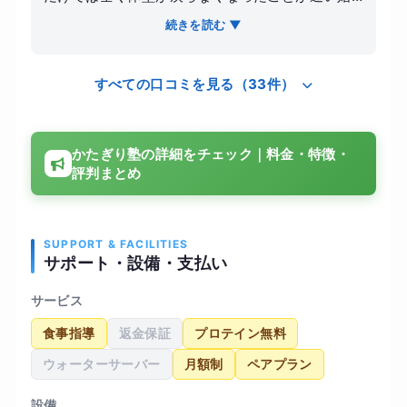
めたきっかけです。以前、大手の24時間ジムに入
続きを読む ▼
会しましたが、マシンの使い方が分からず結局幽
霊会員になってしまった苦い経験があるため、プ
すべての口コミを見る（33件）
ロに正しいフォームを教わりながら、健康的に3ヶ
月で5キロ落とすことを目標に設定しました。
【感想】 かたぎり塾を選んだ決め手は、パーソナ
かたぎり塾の詳細をチェック｜料金・特徴・
ルジムとしては圧倒的に安価な月額料金と、理学
評判まとめ
療法士が監修しているという専門性の高さでし
た。トレーニング内容は、私の反り腰や巻き肩と
いった姿勢の癖を考慮したメニューを組んでくれ
るため、ただ痩せるだけでなく、体のラインが綺
SUPPORT & FACILITIES
サポート・設備・支払い
麗になっていくのを実感できました。室内は白を
基調とした清潔感のある空間で、アロマの良い香
サービス
りが漂っており、運動が苦手な私でも「通うのが
食事指導
返金保証
プロテイン無料
楽しみ」と思えるリラックスした環境だったのが
印象的です。 【結果・変化】 週に1〜2回のペース
ウォーターサーバー
月額制
ペアプラン
で通い続けた結果、3ヶ月で4.5キロの減量に成功
しました。数字以上の変化として、正しい姿勢が
設備