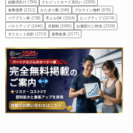
(784)
(2336)
結婚式向け
クレジットカード支払い
(2211)
(348)
(979)
食事指導
かたぎり塾
プロテイン無料
(738)
(1524)
(2174)
ペアプラン有
手ぶらOK
ヒップアップ
(1646)
(2065)
(2329)
バストアップ
月額制
お腹回りに特化
(2713)
(2177)
ダイエット目的
姿勢改善