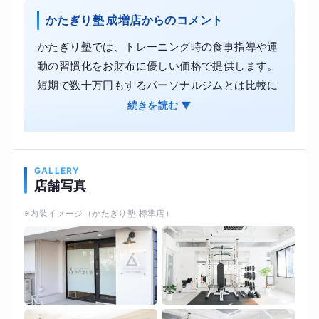
かたぎり塾 成増店からのコメント
かたぎり塾では、トレーニング時の食事指導や運
動の習慣化をお財布に優しい価格で提供します。
短期で数十万円もするパーソナルジムとは比較に
ならないコスパで通塾が可能です。 お客様のライ
続きを読む ▼
フスタイルに合わせたプログラムで、綺麗に痩せ
るお手伝いをいたします。続けられる運動と食欲
のコントロールで、美しく身体を引き締めます。
GALLERY
また、かたぎり塾では理学療法士が監修した科学
店舗写真
的根拠に基づく指導内容により、見た目づくりと
※内装イメージ（かたぎり塾 標準店）
並行して体力や柔軟性、関節の可動域を取り戻し
ます。