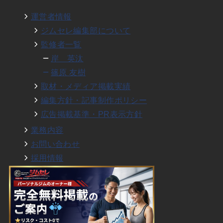
運営者情報
ジムセレ編集部について
監修者一覧
岸 英汰
篠原 友樹
取材・メディア掲載実績
編集方針・記事制作ポリシー
広告掲載基準・PR表示方針
業務内容
お問い合わせ
採用情報