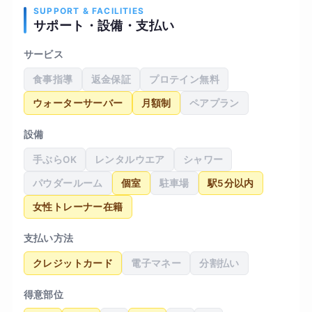
くなったと周囲から言われるようになりました。
SUPPORT & FACILITIES
サポート・設備・支払い
体重は大きく変わりませんでしたが、写真で見る
と身体のラインがすっきりして見えるようになり
サービス
ました。無理なく継続できる点が一番満足してい
食事指導
返金保証
プロテイン無料
ます。
ウォーターサーバー
月額制
ペアプラン
設備
手ぶらOK
レンタルウエア
シャワー
パウダールーム
個室
駐車場
駅5分以内
女性トレーナー在籍
支払い方法
クレジットカード
電子マネー
分割払い
得意部位