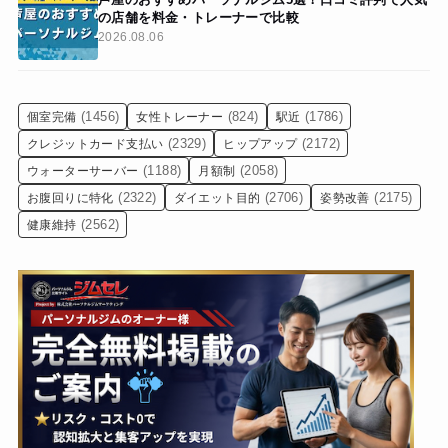
の店舗を料金・トレーナーで比較
2026.08.06
(1456)
(824)
(1786)
個室完備
女性トレーナー
駅近
(2329)
(2172)
クレジットカード支払い
ヒップアップ
(1188)
(2058)
ウォーターサーバー
月額制
(2322)
(2706)
(2175)
お腹回りに特化
ダイエット目的
姿勢改善
(2562)
健康維持