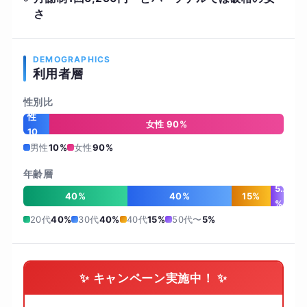
さ
DEMOGRAPHICS
利用者層
性別比
男
性
女性 90%
10
%
男性
10%
女性
90%
年齢層
5
40%
40%
15%
%
20代
40%
30代
40%
40代
15%
50代〜
5%
✨ キャンペーン実施中！ ✨