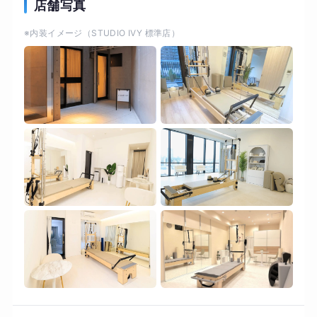
えの方は、ぜひお任せください。 インストラクタ
店舗写真
ーとのマンツーマンレッスンだからこそ、姿勢改
※内装イメージ（STUDIO IVY 標準店）
善やダイエット、骨盤の歪みといったお悩みに
も、丁寧に寄り添ったオーダーメイドのプログラ
ムが可能です。 初心者の方でも、簡単にエクササ
イズ！運動が苦手な方や初めての方でも安心して
始められるよう、一人ひとりの体力や目的に合わ
せて無理のない負荷設定とワーク内容をご提案し
ます。