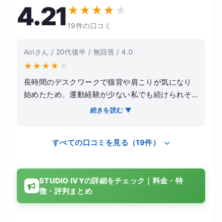
4.21
★
★
★
★
★
19件の口コミ
Airiさん / 20代後半 / 無回答 / 4.0
★
★
★
★
★
長時間のデスクワークで猫背や肩こりが気になり
始めたため、運動経験が少ない私でも続けられそ
うなSTUDIO IVYに通うことにしました。ジムで筋
続きを読む ▼
トレをするよりも、まずは姿勢を整えたいという
気持ちが強かったです。 レッスンではマシンピラ
すべての口コミを見る（19件）
ティスを中心に行い、自分では気づかなかった身
体のクセや左右差を丁寧に教えてもらえました。
激しい運動ではありませんが、終わった後は体幹
STUDIO IVYの詳細をチェック｜料金・特
をしっかり使った感覚があり、毎回身体が軽くな
徴・評判まとめ
るのを感じました。トレーナーの説明も分かりや
すく、初心者でも安心して取り組めます。 約半年
続けた結果、肩こりがかなり楽になり、姿勢が良