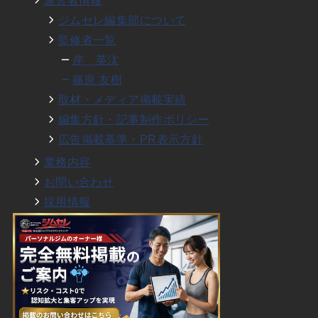
ジムセレ編集部について
監修者一覧
岸 英汰
篠原 友樹
取材・メディア掲載実績
編集方針・記事制作ポリシー
広告掲載基準・PR表示方針
業務内容
お問い合わせ
採用情報