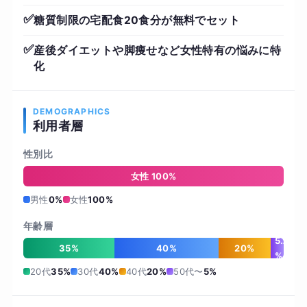
✅
糖質制限の宅配食20食分が無料でセット
✅
産後ダイエットや脚痩せなど女性特有の悩みに特
化
DEMOGRAPHICS
利用者層
性別比
男
性
女性 100%
0
%
男性
0%
女性
100%
年齢層
5
35%
40%
20%
%
20代
35%
30代
40%
40代
20%
50代〜
5%