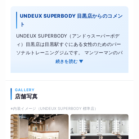
UNDEUX SUPERBODY 目黒店からのコメン
ト
UNDEUX SUPERBODY（アンドゥスーパーボデ
ィ）目黒店は目黒駅すぐにある女性のためのパー
ソナルトレーニングジムです。 マンツーマンのパ
ーソナルトレーニング指導と、無理な食事制限で
続きを読む ▼
はない、正しい食事改善、腸内環境の整備、宅配
食の提供により、お客様一人ひとりに合わせたダ
イエット・ボディメイクをサポートします。 健康
GALLERY
的に楽しく！私たちダイエットのスペシャリスト
店舗写真
が情熱を持ってサポートします。
※内装イメージ（UNDEUX SUPERBODY 標準店）