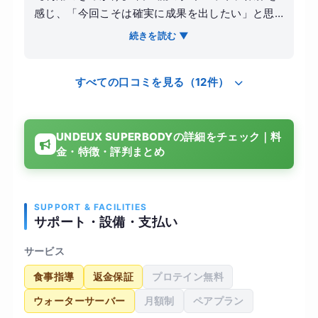
感じ、「今回こそは確実に成果を出したい」と思
い切って入会したのがきっかけです。 【トレーニ
続きを読む ▼
ング内容】 指導は1回50分間。自分の体力に合わ
せた荷重トレーニング（ウエイトトレーニング）
すべての口コミを見る（12件）
をメインに、最後には丁寧なストレッチで体をケ
アしてもらえる構成でした。プロの視点でフォー
ムを修正してもらえるため、効率よく筋肉に効い
UNDEUX SUPERBODYの詳細をチェック｜料
ている感覚があり、一人で運動するよりもずっと
金・特徴・評判まとめ
充実した時間でした。 【結果とその後】 結果とし
て、数ヶ月で目標だった5キロのダイエットに成功
しました！周りからも「スッキリしたね」と言わ
れ、大きな達成感を得ることができました。 しか
SUPPORT & FACILITIES
サポート・設備・支払い
し、コース終了後に以前の食生活へ戻ってしま
い、残念ながらリバウンドも経験しました。トレ
サービス
ーニングで痩せられることは証明できましたが、
食事指導
返金保証
プロテイン無料
体型を維持するためにはジムでの運動習慣だけで
なく、卒業後の自己管理がいかに大切かを痛感し
ウォーターサーバー
月額制
ペアプラン
ています。