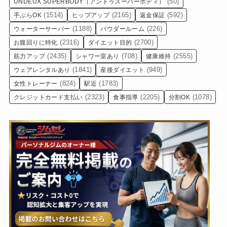
(50)
UNDEUX SUPERBODY（アンドゥスーパーボディ）
(1514)
(2165)
(592)
手ぶらOK
ヒップアップ
返金保証
(1188)
(226)
ウォーターサーバー
パウダールーム
(2316)
(2700)
お腹回りに特化
ダイエット目的
(2435)
(708)
(2555)
筋力アップ
シャワー室あり
健康維持
(1841)
(949)
ウェアレンタルあり
産後ダイエット
(824)
(1783)
女性トレーナー
駅近
(2323)
(2205)
(1078)
クレジットカード支払い
食事指導
分割OK