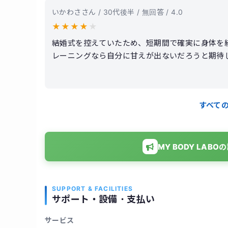
いかわささん / 30代後半 / 無回答 / 4.0
★
★
★
★
★
結婚式を控えていたため、短期間で確実に身体を絞り
レーニングなら自分に甘えが出ないだろうと期待
せると言いながらも、実際には筋力トレーニング
ニュアル通りというか、型にはまった印象を受け
られ、付き合いが多い私には継続がかなり苦痛に
すべて
が、これはトレーニングのおかげというより食事
後にこの食生活を維持できるかと言われると疑問
MY BODY LA
SUPPORT & FACILITIES
サポート・設備・支払い
サービス