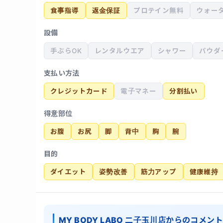
食事指導
返金保証
プロテイン無料
ウォー
設備
手ぶらOK
レンタルウエア
シャワー
パウダ
支払い方法
クレジットカード
電子マネー
分割払い
得意部位
お腹
お尻
脚
背中
胸
腕
目的
ダイエット
姿勢改善
筋力アップ
健康維持
MY BODY LABO 二子玉川店からのコメント