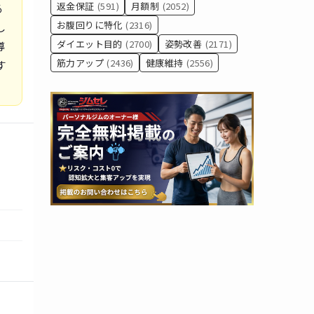
返金保証
(591)
月額制
(2052)
る
お腹回りに特化
(2316)
し
ダイエット目的
(2700)
姿勢改善
(2171)
導
筋力アップ
(2436)
健康維持
(2556)
す