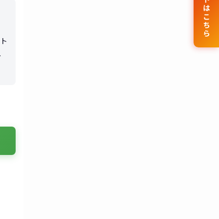
公式サイトはこちら
ルト
わ
マ
め
た
業