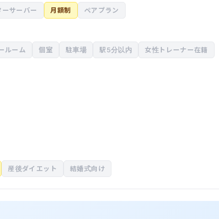
ターサーバー
月額制
ペアプラン
ールーム
個室
駐車場
駅5分以内
女性トレーナー在籍
産後ダイエット
結婚式向け