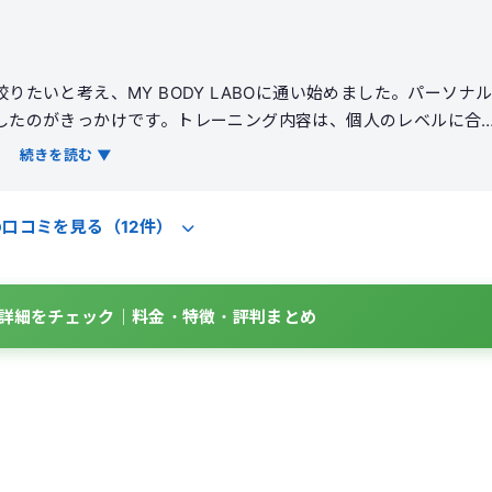
たいと考え、MY BODY LABOに通い始めました。パーソナ
したのがきっかけです。トレーニング内容は、個人のレベルに合
が中心でした。トレーナーの指導は論理的ではありますが、少し
続きを読む ▼
ることも多かったです。食事指導に関しても、糖質制限を強く勧
感じられました。結果として、3ヶ月で4キロほど体重は落ちまし
の口コミを見る（12件）
制限の影響が大きい気がします。生活習慣は変わりましたが、卒
が残ります。
BOの詳細をチェック｜料金・特徴・評判まとめ