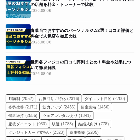
の店舗を料金・トレーナーで比較
2026.08.06
青葉台でおすすめのパーソナルジム2選！口コミ評価と
料金で人気店を徹底比較
2026.08.06
世田谷フィジコの口コミ評判まとめ！料金や効果につ
いて徹底解説
2026.08.06
(2052)
(2316)
(2700)
月額制
お腹回りに特化
ダイエット目的
(2171)
(2436)
(1456)
姿勢改善
筋力アップ
個室完備
(2556)
(1841)
健康維持
ウェアレンタルあり
(950)
(1783)
(778)
産後ダイエット
駅近
結婚式向け
(2323)
(2205)
クレジットカード支払い
食事指導