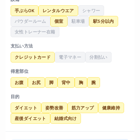
手ぶらOK
レンタルウエア
シャワー
パウダールーム
個室
駐車場
駅5分以内
女性トレーナー在籍
支払い方法
クレジットカード
電子マネー
分割払い
得意部位
お腹
お尻
脚
背中
胸
腕
目的
ダイエット
姿勢改善
筋力アップ
健康維持
産後ダイエット
結婚式向け