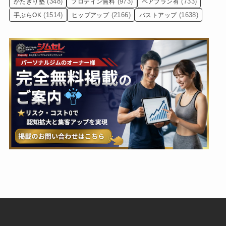
(348)
(973)
(733)
かたぎり塾
プロテイン無料
ペアプラン有
(1514)
(2166)
(1638)
手ぶらOK
ヒップアップ
バストアップ