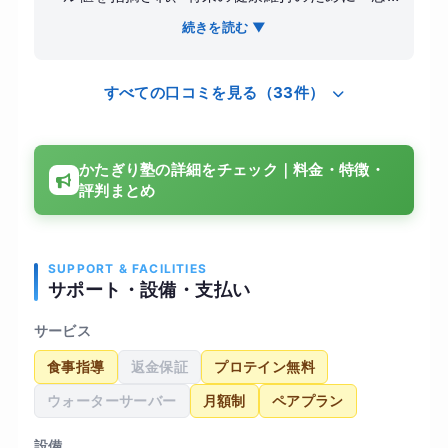
発起して自宅近くにあるこちらの店舗に通い始め
続きを読む ▼
ました。 【感想】他のパーソナルジムに比べて圧
倒的に料金が良心的で、無理なく続けられる価格
すべての口コミを見る（33件）
設定が最大の魅力です。トレーナーの方の指導も
非常に優しく、体力がない私を気遣いながら徐々
にレベルを上げていってくれました。アロマの香
かたぎり塾の詳細をチェック｜料金・特徴・
りが漂う清潔感のある空間で、毎回リフレッシュ
評判まとめ
しながら体を動かすことができました。 【結果・
変化】通い始めて5ヶ月が経過し、体重は5キロ落
ちてお腹周りの圧迫感がなくなりました。次回の
健康診断が楽しみになるほど体調が良く、コスパ
SUPPORT & FACILITIES
サポート・設備・支払い
を重視しながら長く運動を続けたい自分にとって
最適な選択肢だったと確信しています。
サービス
食事指導
返金保証
プロテイン無料
ウォーターサーバー
月額制
ペアプラン
設備