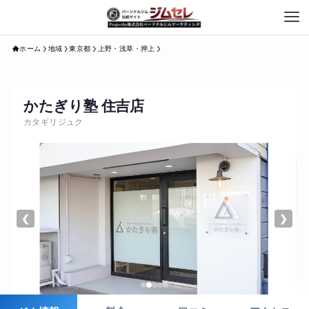
ホーム
地域
東京都
上野・浅草・押上
かたぎり塾 住吉店
カタギリジュク
❮
❯