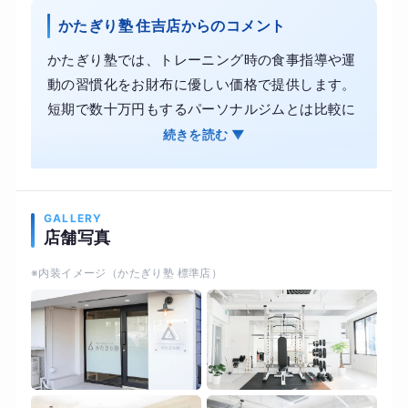
かたぎり塾 住吉店からのコメント
かたぎり塾では、トレーニング時の食事指導や運
動の習慣化をお財布に優しい価格で提供します。
短期で数十万円もするパーソナルジムとは比較に
ならないコスパで通塾が可能です。 お客様のライ
続きを読む ▼
フスタイルに合わせたプログラムで、綺麗に痩せ
るお手伝いをいたします。続けられる運動と食欲
のコントロールで、美しく身体を引き締めます。
GALLERY
また、かたぎり塾では理学療法士が監修した科学
店舗写真
的根拠に基づく指導内容により、見た目づくりと
※内装イメージ（かたぎり塾 標準店）
並行して体力や柔軟性、関節の可動域を取り戻し
ます。