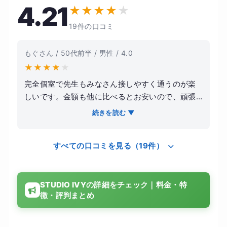
4.21
★
★
★
★
★
19件の口コミ
もぐさん / 50代前半 / 男性 / 4.0
★
★
★
★
★
完全個室で先生もみなさん接しやすく通うのが楽
しいです。金額も他に比べるとお安いので、頑張
れるときは週に何回か通いたいと思います。姿勢
続きを読む ▼
改善で身体が変わっていくのが楽しみです。とて
も丁寧に指導していただき、ふだんは運動が苦手
すべての口コミを見る（19件）
なのですがやる気がアップしましたし、短時間で
身体がとてもスッキリし写真でも姿勢改善や引き
締まりを実感できました。ぜひまた伺いたいで
STUDIO IVYの詳細をチェック｜料金・特
す。全ての店舗でレッスンが受けられるので、い
徴・評判まとめ
つも通う店舗で予約が取れなくても他の店舗で予
約が取れることも便利です。