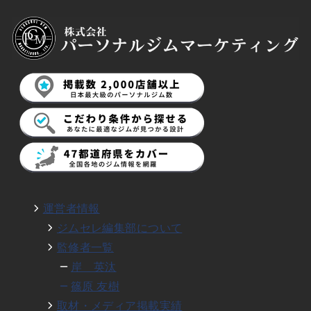
運営者情報
ジムセレ編集部について
監修者一覧
岸 英汰
篠原 友樹
取材・メディア掲載実績