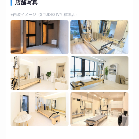
ら引き締める、理想のボディラインを実現！ピラ
店舗写真
ティスマシン「リフォーマー」を活用し、体の深
※内装イメージ（STUDIO IVY 標準店）
層部にあるインナーマッスルに的確にアプロー
チ。 ・肩こりや腰痛に効果的にアプローチ。猫背
や反り腰といった姿勢の乱れが自然と整っていき
ます。 ・初心者の方でも、簡単にエクササイズ！
運動が苦手な方や初めての方でも安心して始めら
れるよう、一人ひとりの体力や目的に合わせて無
理のない負荷設定とワーク内容をご提案します。