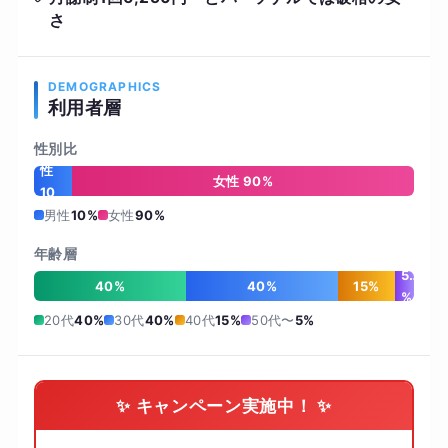
さ
DEMOGRAPHICS
利用者層
性別比
男
性
女性 90%
10
%
男性
10%
女性
90%
年齢層
5
40%
40%
15%
%
20代
40%
30代
40%
40代
15%
50代〜
5%
✨ キャンペーン実施中！ ✨