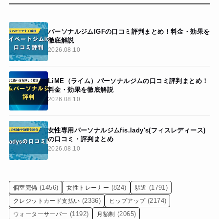
パーソナルジムIGFの口コミ評判まとめ！料金・効果を
徹底解説
2026.08.10
LiME（ライム）パーソナルジムの口コミ評判まとめ！
料金・効果を徹底解説
2026.08.10
女性専用パーソナルジムfis.lady's(フィスレディース)
の口コミ・評判まとめ
2026.08.10
(1456)
(824)
(1791)
個室完備
女性トレーナー
駅近
(2336)
(2174)
クレジットカード支払い
ヒップアップ
(1192)
(2065)
ウォーターサーバー
月額制