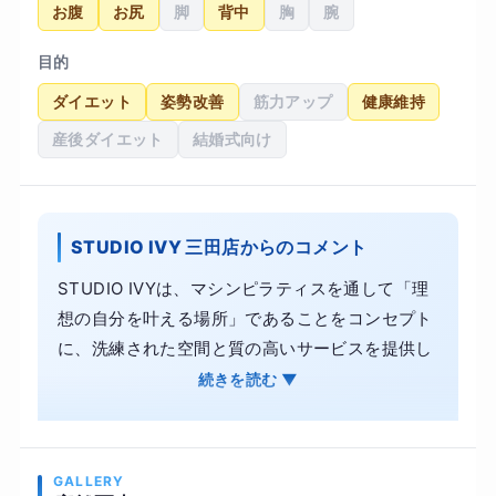
お腹
お尻
脚
背中
胸
腕
目的
ダイエット
姿勢改善
筋力アップ
健康維持
産後ダイエット
結婚式向け
STUDIO IVY 三田店からのコメント
STUDIO IVYは、マシンピラティスを通して「理
想の自分を叶える場所」であることをコンセプト
に、洗練された空間と質の高いサービスを提供し
ています。 インストラクターとのマンツーマンレ
続きを読む ▼
ッスンだからこそ、姿勢改善やダイエット、骨盤
の歪みといったお悩みにも、丁寧に寄り添ったオ
ーダーメイドのプログラムが可能です。 ・内側か
GALLERY