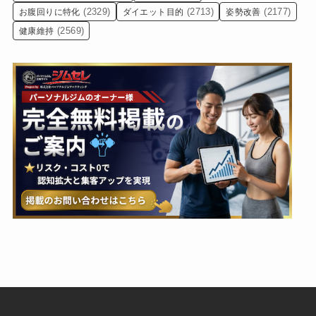
(2329)
(2713)
(2177)
お腹回りに特化
ダイエット目的
姿勢改善
(2569)
健康維持