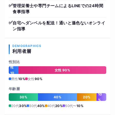
✅
管理栄養士や専門チームによるLINEでの24時間
食事指導
✅
自宅へダンベルを配送！通いと遜色ないオンライ
ン指導
DEMOGRAPHICS
利用者層
性別比
男
性
女性 90%
10
%
男性
10%
女性
90%
年齢層
10
30%
40%
20%
%
20代
30%
30代
40%
40代
20%
50代〜
10%