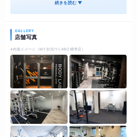
食事管理 オンライン・ジムそれぞれ併用OK 結果
続きを読む ▼
は出るのに、続けやすいオンライン・ジムそれぞ
れ併用OK オンライン用の専用機材で対面と変わ
らない結果を
GALLERY
店舗写真
※内装イメージ（MY BODY LABO 標準店）