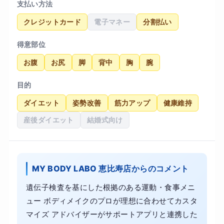
支払い方法
クレジットカード
電子マネー
分割払い
得意部位
お腹
お尻
脚
背中
胸
腕
目的
ダイエット
姿勢改善
筋力アップ
健康維持
産後ダイエット
結婚式向け
MY BODY LABO 恵比寿店からのコメント
遺伝子検査を基にした根拠のある運動・食事メニ
ュー ボディメイクのプロが理想に合わせてカスタ
マイズ アドバイザーがサポートアプリと連携した