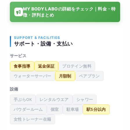
指導が非常に丁寧で、運動が苦手な私でも「効い
MY BODY LABOの詳細をチェック｜料金・特
ている」感覚をしっかり実感できました。3ヶ月で
徴・評判まとめ
体重が4kg減り、何よりウエスト周りが劇的に引き
締まりました！姿勢も良くなり、疲れにくい体
に。食事のアドバイスも現実的なので、無理なく
健康的な生活習慣が身につきました。
SUPPORT & FACILITIES
サポート・設備・支払い
サービス
食事指導
返金保証
プロテイン無料
ウォーターサーバー
月額制
ペアプラン
設備
手ぶらOK
レンタルウエア
シャワー
パウダールーム
個室
駐車場
駅5分以内
女性トレーナー在籍