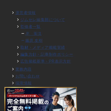
運営者情報
ジムセレ編集部について
監修者一覧
岸 英汰
篠原 友樹
取材・メディア掲載実績
編集方針・記事制作ポリシー
広告掲載基準・PR表示方針
業務内容
お問い合わせ
採用情報