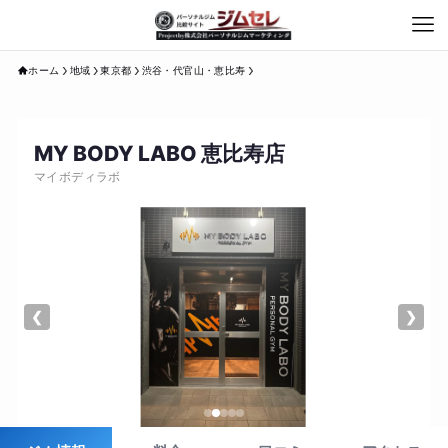
ホーム
地域
東京都
渋谷・代官山・恵比寿
MY BODY LABO 恵比寿店
マイボディラボ
❮
❯