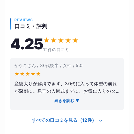
REVIEWS
口コミ・評判
4.25
★
★
★
★
★
12件の口コミ
かなこさん / 30代後半 / 女性 / 5.0
★
★
★
★
★
産後太りが解消できず、30代に入って体型の崩れ
が深刻に。息子の入園式までに、お気に入りのタ
イトなワンピースを綺麗に着こなしたいという目
続きを読む ▼
標で通い始めました。完全個室なので、周囲を気
にせずトレーニングに集中できるのが魅力です。
すべての口コミを見る（12件）
トレーナーさんは知識が豊富で、その日の体調に
合わせたメニューを組んでくれます。フォームの