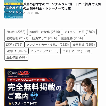
芦屋のおすすめパーソナルジム5選！口コミ評判で人気
の店舗を料金・トレーナーで比較
2026.08.06
(2052)
(2316)
(2700)
月額制
お腹回りに特化
ダイエット目的
(2171)
(2436)
(2556)
姿勢改善
筋力アップ
健康維持
(1783)
(2323)
(2205)
駅近
クレジットカード支払い
食事指導
(1078)
(2166)
(1638)
分割OK
ヒップアップ
バストアップ
(591)
返金保証