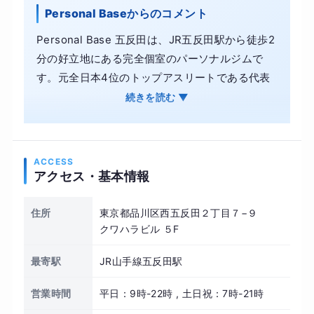
Personal Baseからのコメント
Personal Base 五反田は、JR五反田駅から徒歩2
分の好立地にある完全個室のパーソナルジムで
す。元全日本4位のトップアスリートである代表
トレーナーが、ダイエットやボディメイク、産後
続きを読む ▼
ケア、美姿勢改善など、一人ひとりの体調や目標
に合わせた完全オーダーメイドのプログラムを直
接指導します。 ウエイトメインの一般的なジムと
ACCESS
は異なり、身体と心のベースを整える豊富なメニ
アクセス・基本情報
ューをリーズナブルな価格で提供。無料レンタル
ウェア完備で手ぶら通いが可能なほか、お子様連
住所
東京都品川区西五反田２丁目７−９
れでの入室や、追加料金なしでのペアトレーニン
クワハラビル ５F
グにも対応しており、忙しい日常でも楽しく続け
最寄駅
JR山手線五反田駅
られる環境が整っています。
営業時間
平日：9時-22時 , 土日祝：7時-21時