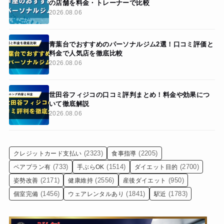
の店舗を料金・トレーナーで比較
2026.08.06
青葉台でおすすめのパーソナルジム2選！口コミ評価と
料金で人気店を徹底比較
2026.08.06
世田谷フィジコの口コミ評判まとめ！料金や効果につ
いて徹底解説
2026.08.06
(2323)
(2205)
クレジットカード支払い
食事指導
(733)
(1514)
(2700)
ペアプラン有
手ぶらOK
ダイエット目的
(2171)
(2556)
(950)
姿勢改善
健康維持
産後ダイエット
(1456)
(1841)
(1783)
個室完備
ウェアレンタルあり
駅近