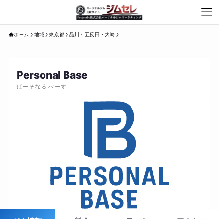
ホーム
地域
東京都
品川・五反田・大崎
Personal Base
ぱーそなる べーす