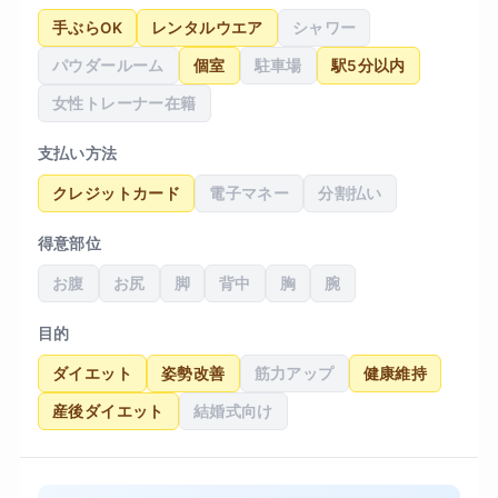
手ぶらOK
レンタルウエア
シャワー
パウダールーム
個室
駐車場
駅5分以内
女性トレーナー在籍
支払い方法
クレジットカード
電子マネー
分割払い
得意部位
お腹
お尻
脚
背中
胸
腕
目的
ダイエット
姿勢改善
筋力アップ
健康維持
産後ダイエット
結婚式向け