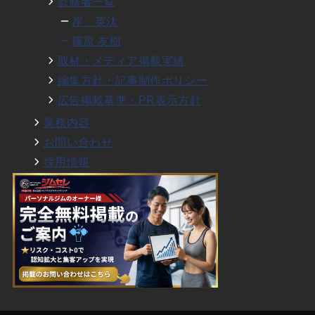
監修者一覧
岸 英汰
篠原 友樹
取材・メディア掲載実績
編集方針・記事制作ポリシー
広告掲載基準・PR表示方針
業務内容
お問い合わせ
採用情報