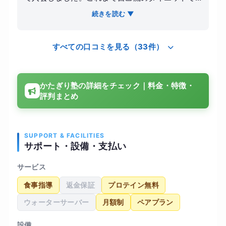
は長続きしなかったため、正しいトレーニング方
続きを読む ▼
法と食事管理を学ぶことを目標に通い始めまし
た。 トレーニングは一人ひとりの体力や目的に合
すべての口コミを見る（33件）
わせて調整してもらえます。フォームの指導がと
ても丁寧で、どの筋肉を意識すればよいかを分か
りやすく説明してくれました。また、食事につい
かたぎり塾の詳細をチェック｜料金・特徴・
ても無理な制限ではなく継続しやすいアドバイス
評判まとめ
が中心だったので、ストレスなく続けられまし
た。 通い始めてから数か月で体重が減少し、体脂
肪率も改善しました。以前より疲れにくくなり、
日常的に運動する習慣も身につきました。施設は
SUPPORT & FACILITIES
サポート・設備・支払い
清潔感があり予約も取りやすかったため、仕事を
しながらでも無理なく通えました。料金とサービ
サービス
ス内容のバランスが良く、初めてパーソナルジム
食事指導
返金保証
プロテイン無料
を利用する人にもおすすめできると感じていま
す。
ウォーターサーバー
月額制
ペアプラン
設備