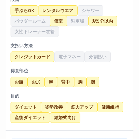
手ぶらOK
レンタルウエア
シャワー
パウダールーム
個室
駐車場
駅5分以内
女性トレーナー在籍
支払い方法
クレジットカード
電子マネー
分割払い
得意部位
お腹
お尻
脚
背中
胸
腕
目的
ダイエット
姿勢改善
筋力アップ
健康維持
産後ダイエット
結婚式向け