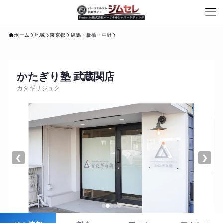
ホーム
地域
東京都
練馬・板橋・中野
かたぎり塾 武蔵関店
カタギリジュク
❮
❯