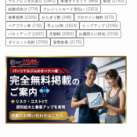
(1841)
(949)
(1783)
ウェアレンタルあり
産後ダイエット
駅近
(778)
(2323)
結婚式向け
クレジットカード支払い
(2205)
(348)
(973)
食事指導
かたぎり塾
プロテイン無料
(732)
(1514)
(2165)
ペアプラン有
手ぶらOK
ヒップアップ
(1637)
(2053)
(2316)
バストアップ
月額制
お腹回りに特化
(2700)
(2170)
ダイエット目的
姿勢改善