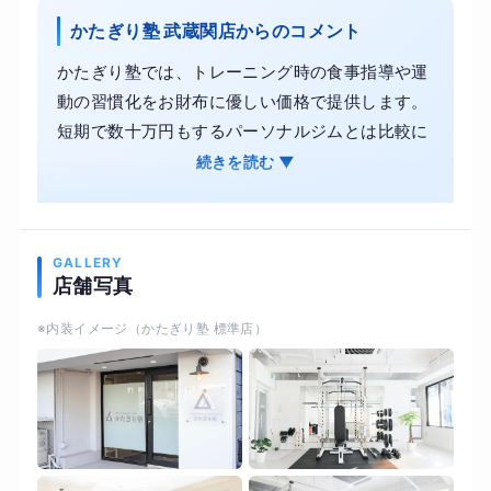
かたぎり塾 武蔵関店からのコメント
かたぎり塾では、トレーニング時の食事指導や運
動の習慣化をお財布に優しい価格で提供します。
短期で数十万円もするパーソナルジムとは比較に
ならないコスパで通塾が可能です。 お客様のライ
続きを読む ▼
フスタイルに合わせたプログラムで、綺麗に痩せ
るお手伝いをいたします。続けられる運動と食欲
のコントロールで、美しく身体を引き締めます。
GALLERY
また、かたぎり塾では理学療法士が監修した科学
店舗写真
的根拠に基づく指導内容により、見た目づくりと
※内装イメージ（かたぎり塾 標準店）
並行して体力や柔軟性、関節の可動域を取り戻し
ます。