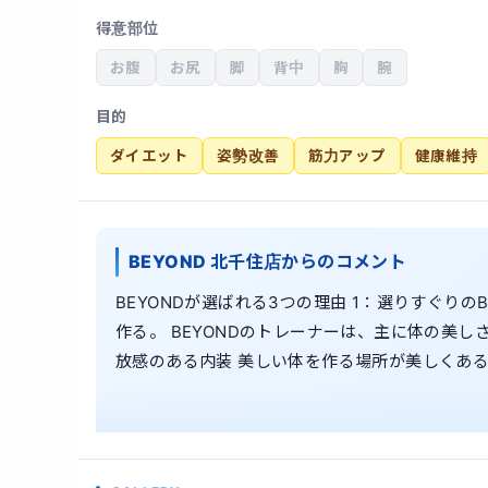
得意部位
お腹
お尻
脚
背中
胸
腕
目的
ダイエット
姿勢改善
筋力アップ
健康維持
BEYOND 北千住店からのコメント
BEYONDが選ばれる3つの理由 1：選りすぐり
作る。 BEYONDのトレーナーは、主に体の美
放感のある内装 美しい体を作る場所が美しくあ
れたシンプルかつ上品な内装はお客様からご好評
て、しっかり痩せる。心も健康に「痩せる体質」づ
しかし、糖質を摂りすぎると太るのも事実です。
ントロール」と間食を用いて必要なタンパク質を