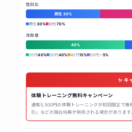
性別比
男性 30%
男性
30%
女性
70%
年齢層
40%
20代
40%
30代
40%
40代
15%
50代〜
5%
✨ キ
体験トレーニング無料キャンペーン
通常5,500円の体験トレーニングが初回限定で
引」などの独自特典が併用される場合があります