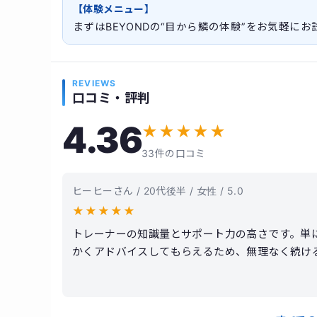
【体験メニュー】
まずはBEYONDの“目から鱗の体験”をお気軽に
REVIEWS
口コミ・評判
4.36
★
★
★
★
★
33件の口コミ
ヒーヒーさん / 20代後半 / 女性 / 5.0
★
★
★
★
★
トレーナーの知識量とサポート力の高さです。単
かくアドバイスしてもらえるため、無理なく続け
ベーションも自然と上がります。実際に体重や体
金は決して安くありませんが、その分サービスの
ました。