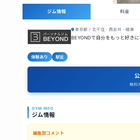
ジム情報
料金
東京都 / 北千住・西新井・綾瀬
BEYONDで自分をもっと好き
体験あり
駅近
公
無料
GYM INFO
ジム情報
編集部コメント