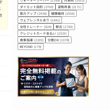
ウォーターサーバー
(1188)
月額制
(2052)
で
ダイエット目的
(2700)
姿勢改善
(2171)
ニ
筋力アップ
(2436)
健康維持
(2556)
初
ウェアレンタルあり
(1841)
女性トレーナー
(824)
駅近
(1783)
クレジットカード支払い
(2323)
食事指導
(2205)
分割OK
(1078)
BEYOND
(179)