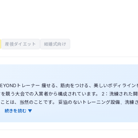
産後ダイエット
結婚式向け
のBEYONDトレーナー 痩せる、筋肉をつける、美しいボディライン
しさを競う大会での入賞者から構成されています。 2：洗練された開
ることは、当然のことです。 妥協のないトレーニング設備、洗練
いただいております。 3：ストレスフリーな食事管理 しっかり食
続きを読む ▼
くり BEYONDでは、厳しい糖質制限はおこなっておりません。
 ここでは、糖質を摂るタイミングや糖質の種類を選ぶ、「糖質コ
補うことを推奨しております。