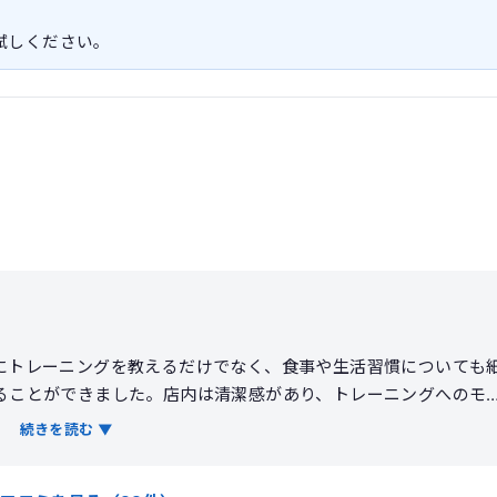
お試しください。
にトレーニングを教えるだけでなく、食事や生活習慣についても
ることができました。店内は清潔感があり、トレーニングへのモ
型の変化だけでなく、姿勢の改善や体力向上も実感できました。
続きを読む ▼
質は高く、本気で身体を変えたい人には満足度の高いジムだと感