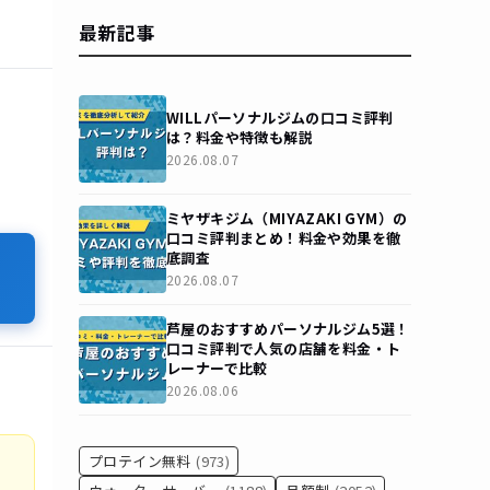
最新記事
WILLパーソナルジムの口コミ評判
は？料金や特徴も解説
2026.08.07
ミヤザキジム（MIYAZAKI GYM）の
口コミ評判まとめ！料金や効果を徹
底調査
2026.08.07
芦屋のおすすめパーソナルジム5選！
口コミ評判で人気の店舗を料金・ト
レーナーで比較
2026.08.06
プロテイン無料
(973)