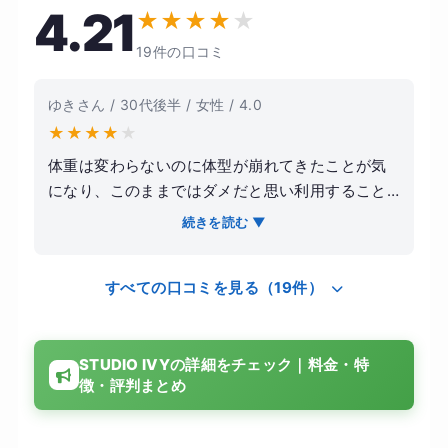
4.21
★
★
★
★
★
19件の口コミ
ゆきさん / 30代後半 / 女性 / 4.0
★
★
★
★
★
体重は変わらないのに体型が崩れてきたことが気
になり、このままではダメだと思い利用すること
にしました。まだ新しいこともあり綺麗で清潔感
続きを読む ▼
があるスタジオで、体験レッスンもとても楽しか
ったのでここなら続けられそうと感じられて良か
すべての口コミを見る（19件）
ったです。インストラクターさんも丁寧に教えて
くれるのはもちろんなこと、笑顔で楽しく過ごせ
る空間という点がとても良いも感じました。すぐ
STUDIO IVYの詳細をチェック｜料金・特
に効果があるわけではないとはいえ筋肉痛にはな
徴・評判まとめ
ったし、少し体が引き締まったし、体型キープの
ために普段からの生活や習慣にも気をつけようと
いう意思が生まれて良かったです。