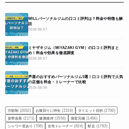
WILLパーソナルジムの口コミ評判は？料金や特徴も解
説
2026.08.07
ミヤザキジム（MIYAZAKI GYM）の口コミ評判まと
め！料金や効果を徹底調査
2026.08.07
芦屋のおすすめパーソナルジム5選！口コミ評判で人気
の店舗を料金・トレーナーで比較
2026.08.06
(2052)
(2316)
(2700)
月額制
お腹回りに特化
ダイエット目的
(2171)
(2556)
(1456)
姿勢改善
健康維持
個室完備
(708)
(824)
(1783)
シャワー室あり
女性トレーナー
駅近