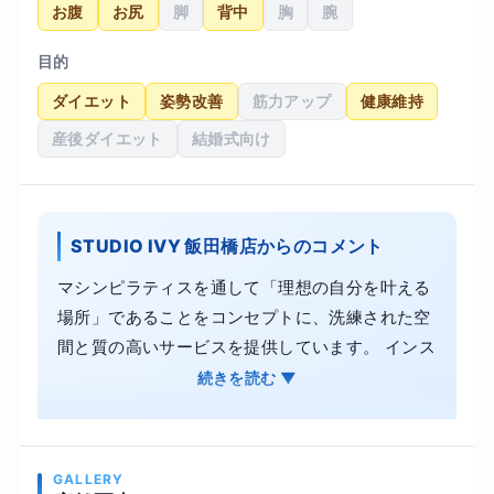
お腹
お尻
脚
背中
胸
腕
目的
ダイエット
姿勢改善
筋力アップ
健康維持
産後ダイエット
結婚式向け
STUDIO IVY 飯田橋店からのコメント
マシンピラティスを通して「理想の自分を叶える
場所」であることをコンセプトに、洗練された空
間と質の高いサービスを提供しています。 インス
トラクターとのマンツーマンレッスンだからこ
続きを読む ▼
そ、姿勢改善やダイエット、骨盤の歪みといった
お悩みにも、丁寧に寄り添ったオーダーメイドの
プログラムが可能です。 ・内側から引き締める、
GALLERY