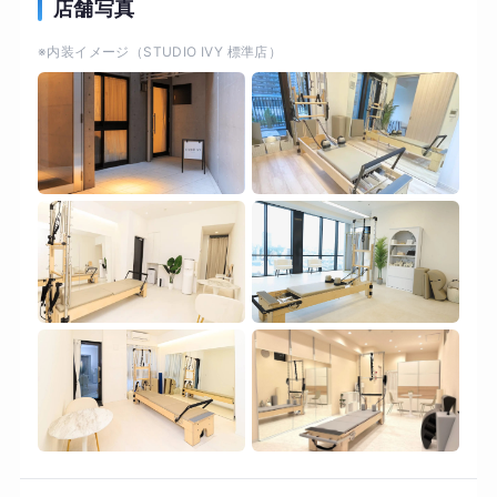
理想のボディラインを実現！ピラティスマシン
店舗写真
「リフォーマー」を活用し、体の深層部にあるイ
※内装イメージ（STUDIO IVY 標準店）
ンナーマッスルに的確にアプローチ。 ・肩こりや
腰痛に効果的にアプローチ。猫背や反り腰といっ
た姿勢の乱れが自然と整っていきます。 ・初心者
の方でも、簡単にエクササイズ！ ⚪︎完全プライベ
ートスタジオ ⚪︎お子様連れ歓迎 ⚪︎シャワー完備