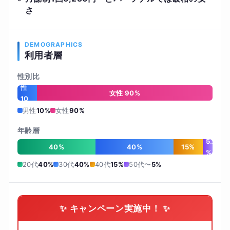
さ
DEMOGRAPHICS
利用者層
性別比
男
性
女性 90%
10
%
男性
10%
女性
90%
年齢層
5
40%
40%
15%
%
20代
40%
30代
40%
40代
15%
50代〜
5%
✨ キャンペーン実施中！ ✨