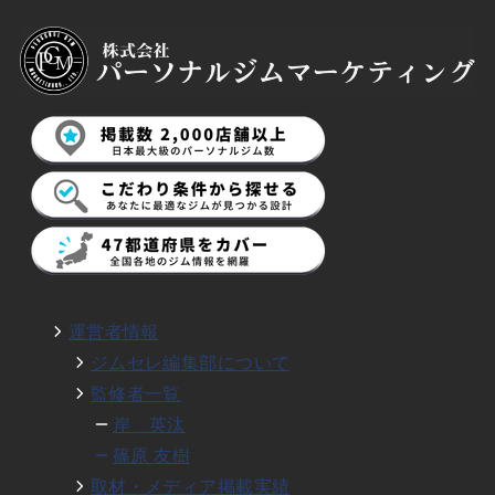
運営者情報
ジムセレ編集部について
監修者一覧
岸 英汰
篠原 友樹
取材・メディア掲載実績