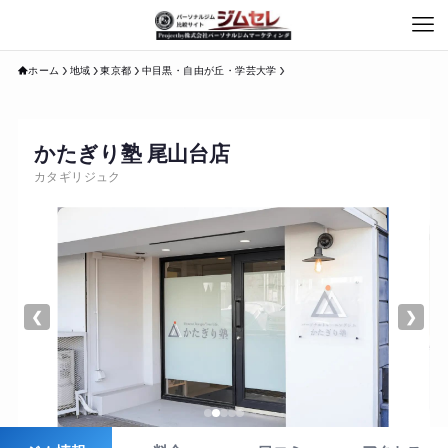
ホーム
地域
東京都
中目黒・自由が丘・学芸大学
かたぎり塾 尾山台店
カタギリジュク
❮
❯