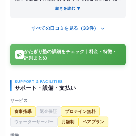
めたきっかけです。以前、大手の24時間ジムに入
続きを読む ▼
会しましたが、マシンの使い方が分からず結局幽
霊会員になってしまった苦い経験があるため、プ
すべての口コミを見る（33件）
ロに正しいフォームを教わりながら、健康的に3ヶ
月で5キロ落とすことを目標に設定しました。
【感想】 かたぎり塾を選んだ決め手は、パーソナ
かたぎり塾の詳細をチェック｜料金・特徴・
ルジムとしては圧倒的に安価な月額料金と、理学
評判まとめ
療法士が監修しているという専門性の高さでし
た。トレーニング内容は、私の反り腰や巻き肩と
いった姿勢の癖を考慮したメニューを組んでくれ
るため、ただ痩せるだけでなく、体のラインが綺
SUPPORT & FACILITIES
サポート・設備・支払い
麗になっていくのを実感できました。室内は白を
基調とした清潔感のある空間で、アロマの良い香
サービス
りが漂っており、運動が苦手な私でも「通うのが
食事指導
返金保証
プロテイン無料
楽しみ」と思えるリラックスした環境だったのが
印象的です。 【結果・変化】 週に1〜2回のペース
ウォーターサーバー
月額制
ペアプラン
で通い続けた結果、3ヶ月で4.5キロの減量に成功
しました。数字以上の変化として、正しい姿勢が
設備