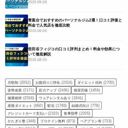
2026.08.06
青葉台でおすすめのパーソナルジム2選！口コミ評価と
料金で人気店を徹底比較
2026.08.06
世田谷フィジコの口コミ評判まとめ！料金や効果につ
いて徹底解説
2026.08.06
(2052)
(2316)
(2700)
月額制
お腹回りに特化
ダイエット目的
(2171)
(2436)
(1456)
姿勢改善
筋力アップ
個室完備
(2556)
(1841)
健康維持
ウェアレンタルあり
(950)
(1783)
(778)
産後ダイエット
駅近
結婚式向け
(2323)
(2205)
クレジットカード支払い
食事指導
(348)
(973)
(733)
かたぎり塾
プロテイン無料
ペアプラン有