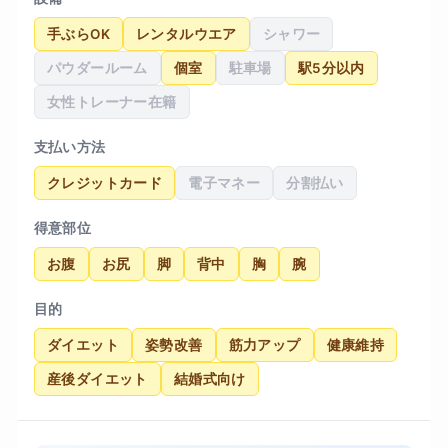
身についたことで慢性的だった肩こりが軽減し、
手ぶらOK
レンタルウエア
シャワー
日常生活での身のこなしが軽くなったことが一番
パウダールーム
個室
駐車場
駅5分以内
の収穫です。リバウンドしにくい食事の知識も無
理のない範囲で教えていただいたので、卒業後の
女性トレーナー在籍
今も自分で体型をコントロールできています。
支払い方法
クレジットカード
電子マネー
分割払い
得意部位
お腹
お尻
脚
背中
胸
腕
目的
ダイエット
姿勢改善
筋力アップ
健康維持
産後ダイエット
結婚式向け