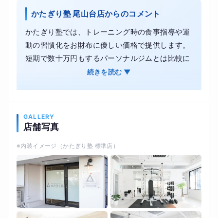
かたぎり塾 尾山台店からのコメント
かたぎり塾では、トレーニング時の食事指導や運
動の習慣化をお財布に優しい価格で提供します。
短期で数十万円もするパーソナルジムとは比較に
ならないコスパで通塾が可能です。 お客様のライ
続きを読む ▼
フスタイルに合わせたプログラムで、綺麗に痩せ
るお手伝いをいたします。続けられる運動と食欲
のコントロールで、美しく身体を引き締めます。
GALLERY
また、かたぎり塾では理学療法士が監修した科学
店舗写真
的根拠に基づく指導内容により、見た目づくりと
※内装イメージ（かたぎり塾 標準店）
並行して体力や柔軟性、関節の可動域を取り戻し
ます。