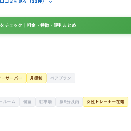
口コミを見る（33件）
囲からも気づかれるようになりました。継続する習慣が身につい
詳細をチェック｜料金・特徴・評判まとめ
ターサーバー
月額制
ペアプラン
ールーム
個室
駐車場
駅5分以内
女性トレーナー在籍