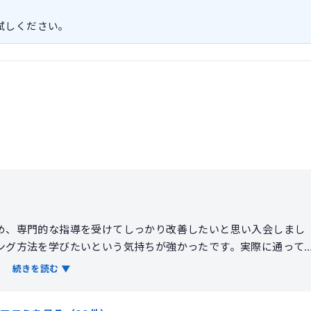
お試しください。
め、専門的な指導を受けてしっかり改善したいと思い入会しまし
ング方法を学びたいという気持ちが強かったです。実際に通って
わせてメニューを調整してくれるため、無理なく続けることがで
続きを読む ▼
けない癖を細かく修正してもらえた点が印象的です。食事につい
をしてもらえたので、日常生活にも取り入れやすかったです。結