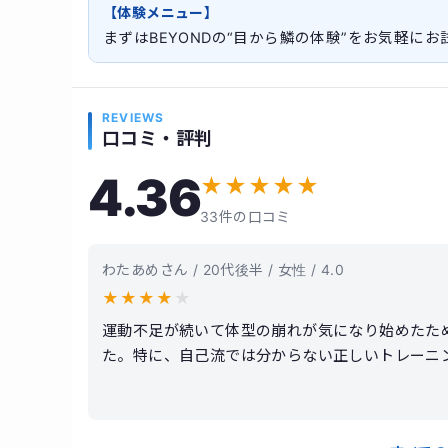
【体験メニュー】
まずはBEYONDの“目から鱗の体験”をお気軽に
REVIEWS
口コミ・評判
4.36
★
★
★
★
★
33件の口コミ
わたあめさん / 20代後半 / 女性 / 4.0
★
★
★
★
★
運動不足が続いて体型の崩れが気になり始めたた
た。特に、自己流では分からない正しいトレーニ
ると、トレーナーの方がその日の体調や目標に合
ました。フォームの指導も丁寧で、自分では気づ
も極端な制限ではなく、現実的に続けられる提案