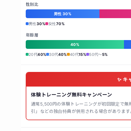
性別比
男性 30%
男性
30%
女性
70%
年齢層
40%
20代
40%
30代
40%
40代
15%
50代〜
5%
✨ キ
体験トレーニング無料キャンペーン
通常5,500円の体験トレーニングが初回限定で
引」などの独自特典が併用される場合があります