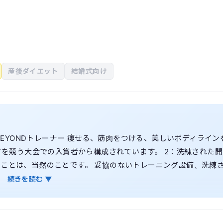
産後ダイエット
結婚式向け
のBEYONDトレーナー 痩せる、筋肉をつける、美しいボディライン
しさを競う大会での入賞者から構成されています。 2：洗練された開
ることは、当然のことです。 妥協のないトレーニング設備、洗練
いただいております。 3：ストレスフリーな食事管理 しっかり食
続きを読む ▼
くり BEYONDでは、厳しい糖質制限はおこなっておりません。
 ここでは、糖質を摂るタイミングや糖質の種類を選ぶ、「糖質コ
補うことを推奨しております。