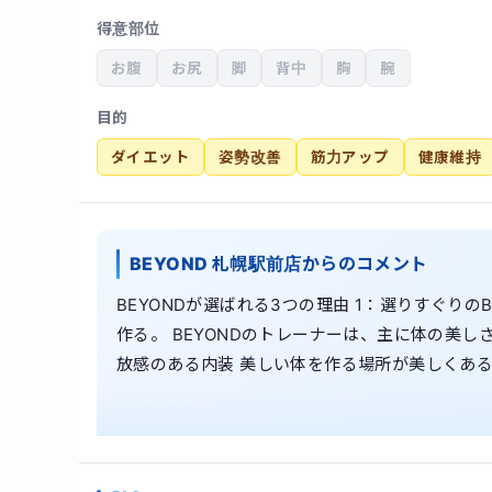
得意部位
お腹
お尻
脚
背中
胸
腕
目的
ダイエット
姿勢改善
筋力アップ
健康維持
BEYOND 札幌駅前店からのコメント
BEYONDが選ばれる3つの理由 1：選りすぐり
作る。 BEYONDのトレーナーは、主に体の美
放感のある内装 美しい体を作る場所が美しくあ
れたシンプルかつ上品な内装はお客様からご好評
て、しっかり痩せる。心も健康に「痩せる体質」づ
しかし、糖質を摂りすぎると太るのも事実です。
ントロール」と間食を用いて必要なタンパク質を