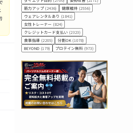
ダイエット目的
(2700)
姿勢改善
(2171)
で
筋力アップ
(2436)
健康維持
(2556)
ニ
ウェアレンタルあり
(1841)
初
女性トレーナー
(824)
クレジットカード支払い
(2323)
食事指導
(2205)
分割OK
(1078)
BEYOND
(179)
プロテイン無料
(973)