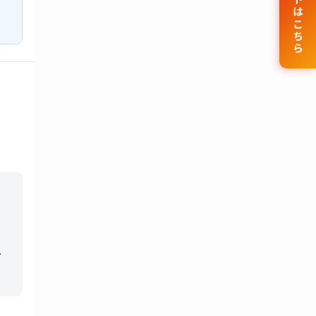
公式サイトはこちら
み
き
て
果