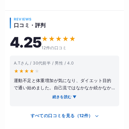
REVIEWS
口コミ・評判
4.25
★
★
★
★
★
12件の口コミ
A.Tさん / 30代前半 / 男性 / 4.0
★
★
★
★
★
運動不足と体重増加が気になり、ダイエット目的
で通い始めました。自己流ではなかなか続かなか
ったため、プロに見てもらいたいと思ったのがき
続きを読む ▼
っかけです。トレーニングは無理のない範囲でメ
ニューを組んでもらえ、フォームも丁寧に指導し
すべての口コミを見る（12件）
てもらえたので安心して取り組めました。食事に
ついても簡単なアドバイスをもらえたことで、日