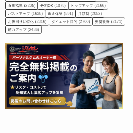
(2205)
(1078)
(2166)
食事指導
分割OK
ヒップアップ
(1638)
(591)
(2052)
バストアップ
返金保証
月額制
(2316)
(2700)
(2171)
お腹回りに特化
ダイエット目的
姿勢改善
(2436)
筋力アップ