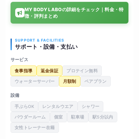
常生活でも意識が変わったと感じています。結果
MY BODY LABOの詳細をチェック｜料金・特
として体重も少しずつ減り、体力もついてきた実
徴・評判まとめ
感があります。設備も清潔で通いやすい環境でし
たが、料金はやや高めに感じたため、長期的に続
けるかは少し検討が必要だと思いました
SUPPORT & FACILITIES
サポート・設備・支払い
サービス
食事指導
返金保証
プロテイン無料
ウォーターサーバー
月額制
ペアプラン
設備
手ぶらOK
レンタルウエア
シャワー
パウダールーム
個室
駐車場
駅5分以内
女性トレーナー在籍