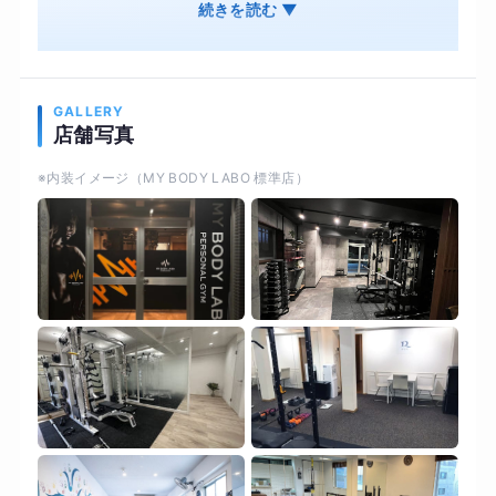
食事管理 オンライン・ジムそれぞれ併用OK 結果
続きを読む ▼
は出るのに、続けやすいオンライン・ジムそれぞ
れ併用OK オンライン用の専用機材で対面と変わ
らない結果を
GALLERY
店舗写真
※内装イメージ（MY BODY LABO 標準店）