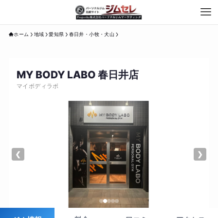
ホーム
地域
愛知県
春日井・小牧・犬山
MY BODY LABO 春日井店
マイボディラボ
❮
❯