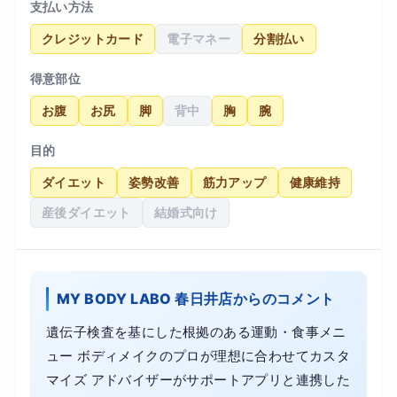
支払い方法
クレジットカード
電子マネー
分割払い
得意部位
お腹
お尻
脚
背中
胸
腕
目的
ダイエット
姿勢改善
筋力アップ
健康維持
産後ダイエット
結婚式向け
MY BODY LABO 春日井店からのコメント
遺伝子検査を基にした根拠のある運動・食事メニ
ュー ボディメイクのプロが理想に合わせてカスタ
マイズ アドバイザーがサポートアプリと連携した