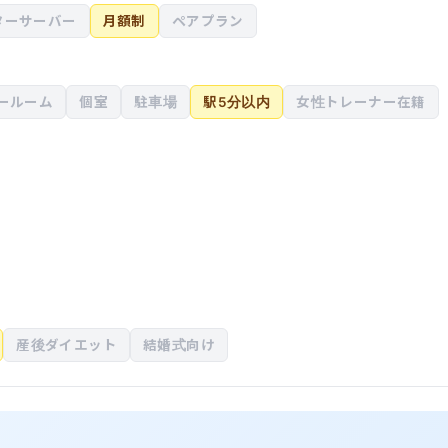
ターサーバー
月額制
ペアプラン
ールーム
個室
駐車場
駅5分以内
女性トレーナー在籍
産後ダイエット
結婚式向け