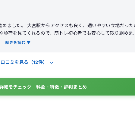
めました。 大宮駅からアクセスも良く、通いやすい立地だった
ムや負荷を見てくれるので、筋トレ初心者でも安心して取り組めま
に合わせて進めてくれるのが良かったです。 トレーニングを続け
続きを読む ▼
感でき、普段の生活でも姿勢や食事に気を使うようになりました
きる環境です。 料金はやや高めに感じますが、サポート内容を考
の口コミを見る（12件）
度は高いです。
BOの詳細をチェック｜料金・特徴・評判まとめ