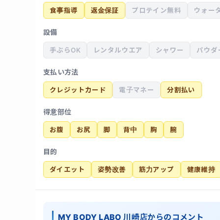
食事指導
返金保証
プロテイン無料
ウォー
設備
手ぶらOK
レンタルウエア
シャワー
パウダ
支払い方法
クレジットカード
電子マネー
分割払い
得意部位
お腹
お尻
脚
背中
胸
腕
目的
ダイエット
姿勢改善
筋力アップ
健康維持
MY BODY LABO 川崎店からのコメント