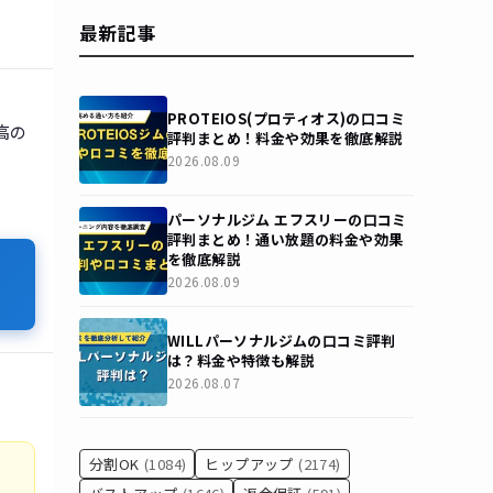
最新記事
PROTEIOS(プロティオス)の口コミ
高の
評判まとめ！料金や効果を徹底解説
2026.08.09
パーソナルジム エフスリーの口コミ
評判まとめ！通い放題の料金や効果
を徹底解説
2026.08.09
WILLパーソナルジムの口コミ評判
は？料金や特徴も解説
2026.08.07
分割OK
(1084)
ヒップアップ
(2174)