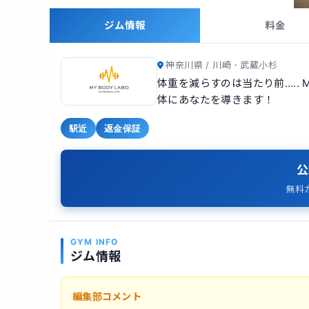
ジム情報
料金
神奈川県 / 川崎・武蔵小杉
体重を減らすのは当たり前….. 
体にあなたを導きます！
駅近
返金保証
公
無料
GYM INFO
ジム情報
編集部コメント