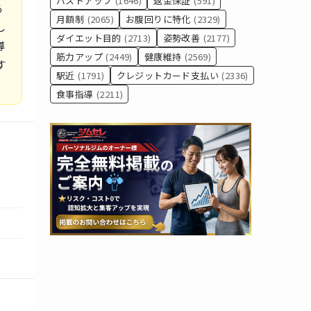
バストアップ
(1646)
返金保証
(591)
る
月額制
(2065)
お腹回りに特化
(2329)
し
ダイエット目的
(2713)
姿勢改善
(2177)
導
筋力アップ
(2449)
健康維持
(2569)
す
駅近
(1791)
クレジットカード支払い
(2336)
食事指導
(2211)