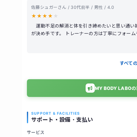
佐藤シュガーさん / 30代前半 / 男性 / 4.0
★
★
★
★
★
運動不足の解消と体を引き締めたいと思い通い始
が決め手です。 トレーナーの方は丁寧にフォー
た。 無理に追い込む感じではなく、自分のペース
中で、体のラインが少しずつ変わってきたのを実
設備も清潔感があり、落ち着いてトレーニングで
すべて
ると納得できる範囲だと思います。 全体的に満足
MY BODY LA
SUPPORT & FACILITIES
サポート・設備・支払い
サービス