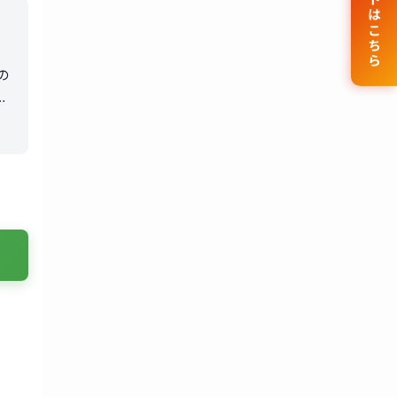
公式サイトはこちら
の
し
る
。
え