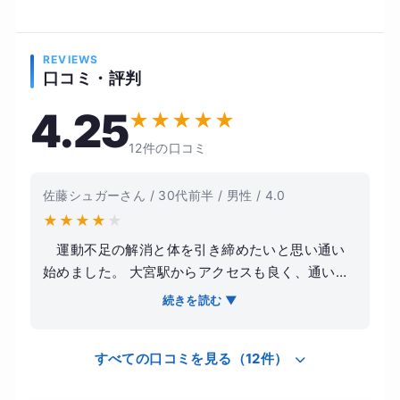
REVIEWS
口コミ・評判
4.25
★
★
★
★
★
12件の口コミ
佐藤シュガーさん / 30代前半 / 男性 / 4.0
★
★
★
★
★
運動不足の解消と体を引き締めたいと思い通い
始めました。 大宮駅からアクセスも良く、通いや
すい立地だったのが決め手です。 トレーナーの方
続きを読む ▼
は丁寧にフォームや負荷を見てくれるので、筋ト
レ初心者でも安心して取り組めました。 無理に追
すべての口コミを見る（12件）
い込む感じではなく、自分のペースに合わせて進
めてくれるのが良かったです。 トレーニングを続