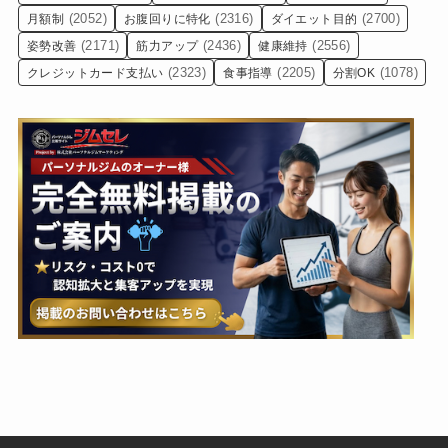
(2052)
(2316)
(2700)
月額制
お腹回りに特化
ダイエット目的
(2171)
(2436)
(2556)
姿勢改善
筋力アップ
健康維持
(2323)
(2205)
(1078)
クレジットカード支払い
食事指導
分割OK