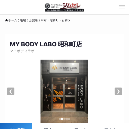
ホーム
地域
山梨県
甲府・昭和町・石和
MY BODY LABO 昭和町店
マイボディラボ
❮
❯