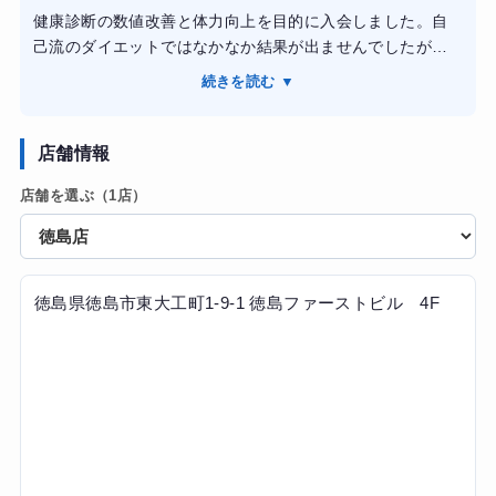
19キロ痩せられた。入会特典で、アプリで連携できる体重
健康診断の数値改善と体力向上を目的に入会しました。自
計をいただけたので記録も楽に続けられた。ただ深夜に利
己流のダイエットではなかなか結果が出ませんでしたが、
用していた為、昼間スタッフさんがいる時に利用してアド
専属トレーナーの方がトレーニングだけでなく食事面まで
バイス等受けながらトレーニングしてみたかった。（現在
続きを読む ▼
丁寧にサポートしてくれたため、無理なく継続できまし
退会済み）
た。毎回その日の体調に合わせてメニューを調整してもら
えたので安心して取り組めました。通い始めてから体重や
店舗情報
体脂肪率が改善し、筋力も向上したと実感しています。ま
店舗を選ぶ（1店）
た、食事内容を意識する習慣が身につき、生活習慣そのも
のが良い方向に変わりました。目標達成に向けて親身に伴
走してくれるジムだと思います。
徳島県徳島市東大工町1-9-1 徳島ファーストビル 4F