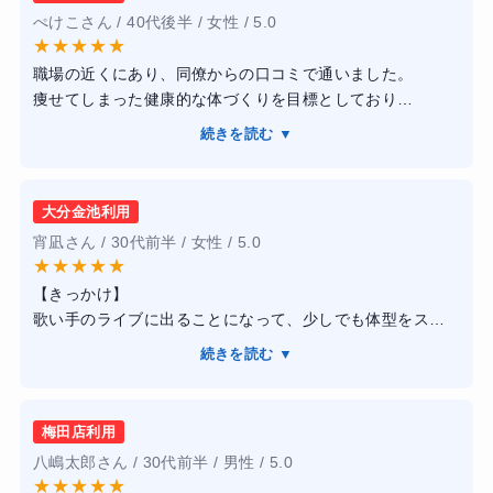
ぺけこさん / 40代後半 / 女性 / 5.0
★
★
★
★
★
職場の近くにあり、同僚からの口コミで通いました。
痩せてしまった健康的な体づくりを目標としており
トレーナーさんは食事管理も含めて対応してもらえまし
続きを読む ▼
た。予約は比較的とりやすく、継続しやすい環境を作って
くれました。
トレーニングにおいても、わたしが飽きっぽい性格なのを
大分金池利用
知っているため、詰め込みすぎず一つ一つ丁寧に対応して
宵凪さん / 30代前半 / 女性 / 5.0
くれた気がしています。
★
★
★
★
★
また、食生活についても、調理法から食べ方など細かい部
【きっかけ】
分を提案してくれたおかげで、早い段階から体重を落とす
歌い手のライブに出ることになって、少しでも体型をスリ
ことができたのも嬉しかったです。
ムにしようと思って入会。
結果的にはトレーナーさんのおかげで、日常の食生活や健
続きを読む ▼
【感想】
康法、体によいストレッチなどを取り入れて生活してるた
よく深夜に利用。設備は整っていた。唯一、ドリンク設備
め、リバウンドしていません。
が故障していたのに、表示がなく、いつ改善されるか不明
服もサイズダウンして、ライザップに通って良い事とばか
梅田店利用
だったためそこだけ気になっていた。
りでした。
八嶋太郎さん / 30代前半 / 男性 / 5.0
【結果・変化】
★
★
★
★
★