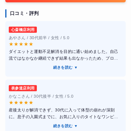
口コミ・評判
心斎橋店利用
あやさん / 30代前半 / 女性 / 5.0
★
★
★
★
★
ダイエットと運動不足解消を目的に通い始めました。自己
流ではなかなか継続できず結果も出なかったため、プロの
トレーナーに見てもらえる点に魅力を感じて入会しまし
続きを読む ▼
た。トレーニングは自分のレベルに合わせて無理なく進め
てくれるので、初心者でも安心して取り組めました。ま
た、フォームや食事についても丁寧にアドバイスしてもら
表参道店利用
えるため、日常生活でも意識が変わりました。通い続ける
かなこさん / 30代後半 / 女性 / 5.0
ことで体力がつき、体重も徐々に減少し、見た目にも変化
★
★
★
★
★
を感じられるようになりました。スタッフの方も親切で、
産後太りが解消できず、30代に入って体型の崩れが深刻
モチベーションを維持しやすい環境だと思います。
に。息子の入園式までに、お気に入りのタイトなワンピー
スを綺麗に着こなしたいという目標で通い始めました。完
続きを読む ▼
全個室なので、周囲を気にせずトレーニングに集中できる