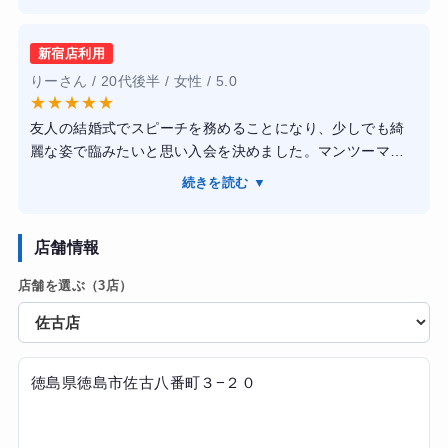
のが魅力です。トレーナーさんは知識が豊富で、その日の
体調に合わせたメニューを組んでくれます。フォームの指
新宿店利用
導が非常に丁寧で、運動が苦手な私でも「効いている」感
りーさん / 20代後半 / 女性 / 5.0
覚をしっかり実感できました。3ヶ月で体重が4kg減り、何
★
★
★
★
★
よりウエスト周りが劇的に引き締まりました！姿勢も良く
友人の結婚式でスピーチを務めることになり、少しでも綺
なり、疲れにくい体に。食事のアドバイスも現実的なの
麗な姿で臨みたいと思い入会を決めました。マンツーマン
で、無理なく健康的な生活習慣が身につきました。
なので、その日の体調に合わせたメニューを組んでくれま
続きを読む ▼
す。フォームの崩れを細かく修正してくれるので、短時間
でも筋肉にしっかり効いている実感が凄いです。トレーナ
ーさんは知識が豊富で、無理な食事制限ではなく何を食べ
店舗情報
ればいいかを論理的に教えてくれるので、ストレスなく続
店舗を選ぶ（3店）
けられています。4ヶ月で体重-5kgで期待以上に痩せられま
した。全体的にサイズダウンして、念願のワンピースも着
られるようになりよかったです！
徳島県徳島市佐古八番町３−２０