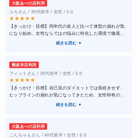
大阪あべの店利用
ユカさん / 30代前半 / 女性 / 5.0
★
★
★
★
★
【きっかけ・目標】同年代の友人と比べて体型の崩れが気
になり始め、女性ならではの悩みに特化した環境で徹底的
にボディメイクをしたいと考え通い始めました。
続きを読む ▼
【感想】24時間年中無休で通える女性専用のパーソナルジ
ムという環境が自分にとても合っていました。トレーナー
の方々も全員女性なので、生理中の体調の悩みなども気兼
難波本店利用
ねなく相談でき、その日のコンディションに合わせたメニ
フィットさん / 30代前半 / 女性 / 5.0
ューに調整してくれたのが嬉しかったです。
★
★
★
★
★
【結果・変化】4ヶ月の継続でお尻の位置が上がり、ウエス
【きっかけ・目標】自己流のダイエットでは長続きせず、
トのくびれがはっきりと分かるようになりました。周囲か
ヒップラインの崩れが気になってきたため、女性特有のボ
らもスタイルが良くなったと褒められる機会が増え、自分
ディラインを美しく整えたいという目標を持って入会を決
に自信が持てるようになりました。
続きを読む ▼
めました。
【感想】女性専用の24時間ジムにパーソナル指導がついて
いる形なので、男性会員の目がなく、トレーニングエリア
大阪あべの店利用
の隅々まで非常に清潔で使いやすかったです。下半身痩せ
こんちゃんさん / 40代前半 / 女性 / 5.0
や美尻作りに特化した最新のマシンが豊富に揃っており、