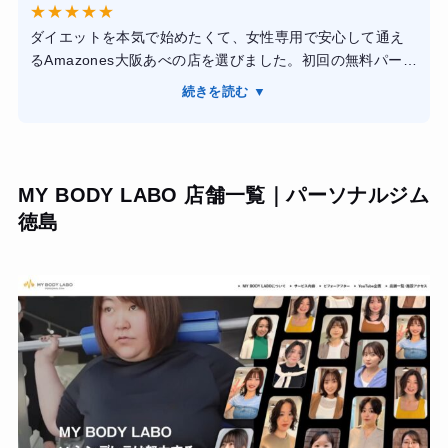
★
★
★
★
★
トレーナーの方がマシンの正しい動かし方や意識すべき筋
ダイエットを本気で始めたくて、女性専用で安心して通え
肉のポイントを分かりやすく実演を交えて解説してくれた
るAmazones大阪あべの店を選びました。初回の無料パーソ
ため、初心者でも迷うことなく取り組めました。
ナルでは、女性トレーナーさんがフォームを丁寧に見てく
【結果・変化】通い始めてからお尻の位置が明らかに上が
続きを読む ▼
れて、初心者の私でも無理なく取り組めました。マシンも
り、平らだったヒップに綺麗なボリュームが出ました。運
豊富で清潔感があり、通うたびに気持ちが前向きになりま
動することが毎日の楽しみになり、休日に自宅に引きこも
す。週2回のトレーニングと食事のアドバイスを続けた結
る悪癖が解消されました。
果、体重が少しずつ減り、下半身の引き締まりも実感でき
MY BODY LABO 店舗一覧｜パーソナルジム
ました。女性だけの空間なので周りを気にせず集中でき、
徳島
継続しやすい環境だと感じています。