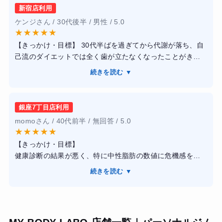
く減っていませんが、体が引き締まり、運動する習慣が自
新宿店利用
然と身につきました。通いやすい雰囲気で、無理な追い込
ケンジさん / 30代後半 / 男性 / 5.0
みがないのが良い点です。体調や予定に合わせて調整して
★
★
★
★
★
くれるので、継続が苦手な人にも向いていると感じまし
【きっかけ・目標】 30代半ばを過ぎてから代謝が落ち、自
た。
己流のダイエットでは全く歯が立たなくなったことがきっ
かけです。健康診断の結果も悪く、「人生で一度は腹筋を
続きを読む ▼
割ってみたい」という目標を掲げ、逃げ場をなくすために
最大手のライザップへの入会を決めました。
銀座7丁目店利用
【感想】 トレーニングは週2回で、限界の少し先を攻める絶
momoさん / 40代前半 / 無回答 / 5.0
妙な強度設定でした。トレーナーさんは解剖学的な知識が
★
★
★
★
★
豊富で、「今どこの筋肉を使っているか」を論理的に説明
【きっかけ・目標】
してくれるため、納得感を持って取り組めました。また、
健康診断の結果が悪く、特に中性脂肪の数値に危機感を覚
毎日の食事報告が非常に役立ちました。単に制限するだけ
えたのが入会の動機です。自力でのダイエットに限界を感
でなく「何を食べるべきか」を細かく指導してくれるた
続きを読む ▼
じ、自分を追い込める環境で「標準体重への到達」と「血
め、メンタル面でも支えられました。
液検査の数値改善」を掲げてスタートしました。
【感想】
【結果・変化】 2ヶ月のコースで体重はマイナス8kg、体脂
銀座7丁目店を利用しましたが、施設内は高級ホテルのよう
肪率は10%近く落ち、目標だった腹筋のラインが見えるま