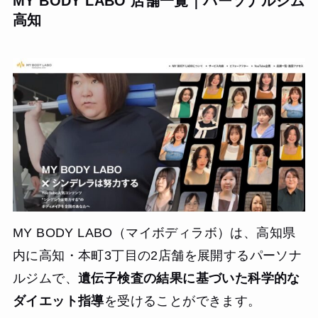
MY BODY LABO 店舗一覧｜パーソナルジム
なホスピタリティに溢れていました。トレーニングは非常
でになりました。一番の収穫は、正しい食事の知識が身に
高知
にハードで、自分一人では絶対にやめてしまう一歩先まで
ついたことです。コンビニや外食でも太りにくい選択がで
トレーナーが鼓舞して追い込んでくれます。また、アプリ
きるようになり、卒業後もリバウンドせずに体型を維持で
を使った毎日の食事報告が想像以上に効果的でした。専属
きています。料金は安くありませんが、一過性のものでは
トレーナーから届く詳細なフィードバックにより、栄養学
ない「一生モノの習慣」が手に入ったので、投資価値は十
的な知識が自然と身につき、漫然と食べていた食生活が劇
分にあると感じています。
的に見直されました。
【結果・変化】
4ヶ月間のプログラムで体重は14kg落ち、ウエストも驚くほ
ど引き締まりました。後日の健康診断では、再検査対象だ
った数値がすべて基準値内に戻り、医師からも驚かれまし
た。料金は確かに高額ですが、一過性の減量ではなく、人
生後半に向けた「健康の買い戻し」と「正しい生活習慣の
習得」ができたと考えれば、十分に価値がある投資だった
MY BODY LABO（マイボディラボ）は、高知県
と感じています。
内に高知・本町3丁目の2店舗を展開するパーソナ
ルジムで、
遺伝子検査の結果に基づいた科学的な
ダイエット指導
を受けることができます。