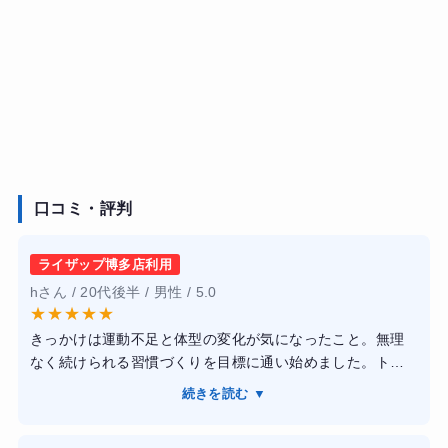
口コミ・評判
ライザップ博多店利用
hさん / 20代後半 / 男性 / 5.0
★
★
★
★
★
きっかけは運動不足と体型の変化が気になったこと。無理
なく続けられる習慣づくりを目標に通い始めました。トレ
ーニングは個人のレベルに合わせて調整してくれ、フォー
続きを読む ▼
ムや負荷の説明も丁寧で安心感があります。食事や生活習
慣のアドバイスも現実的で実践しやすいです。体重は大き