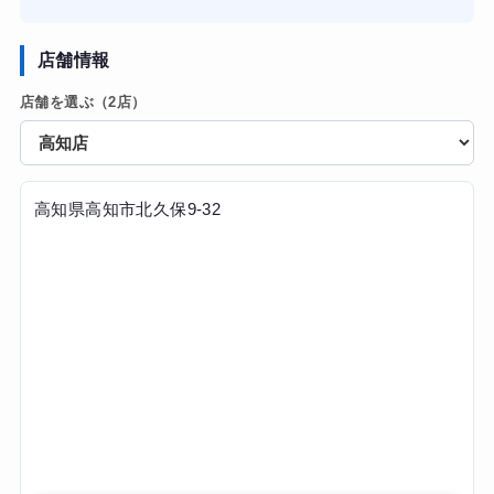
す。フォームの崩れを細かく修正してくれるので、短時間
でも筋肉にしっかり効いている実感が凄いです。トレーナ
ーさんは知識が豊富で、無理な食事制限ではなく何を食べ
店舗情報
ればいいかを論理的に教えてくれるので、ストレスなく続
店舗を選ぶ（2店）
けられています。4ヶ月で体重-5kgで期待以上に痩せられま
した。全体的にサイズダウンして、念願のワンピースも着
られるようになりよかったです！
高知県高知市北久保9-32