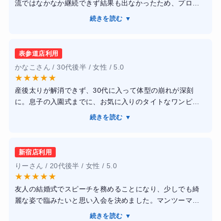
流ではなかなか継続できず結果も出なかったため、プロの
トレーナーに見てもらえる点に魅力を感じて入会しまし
続きを読む ▼
た。トレーニングは自分のレベルに合わせて無理なく進め
てくれるので、初心者でも安心して取り組めました。ま
た、フォームや食事についても丁寧にアドバイスしてもら
表参道店利用
えるため、日常生活でも意識が変わりました。通い続ける
かなこさん / 30代後半 / 女性 / 5.0
ことで体力がつき、体重も徐々に減少し、見た目にも変化
★
★
★
★
★
を感じられるようになりました。スタッフの方も親切で、
産後太りが解消できず、30代に入って体型の崩れが深刻
モチベーションを維持しやすい環境だと思います。
に。息子の入園式までに、お気に入りのタイトなワンピー
スを綺麗に着こなしたいという目標で通い始めました。完
続きを読む ▼
全個室なので、周囲を気にせずトレーニングに集中できる
のが魅力です。トレーナーさんは知識が豊富で、その日の
体調に合わせたメニューを組んでくれます。フォームの指
新宿店利用
導が非常に丁寧で、運動が苦手な私でも「効いている」感
りーさん / 20代後半 / 女性 / 5.0
覚をしっかり実感できました。3ヶ月で体重が4kg減り、何
★
★
★
★
★
よりウエスト周りが劇的に引き締まりました！姿勢も良く
友人の結婚式でスピーチを務めることになり、少しでも綺
なり、疲れにくい体に。食事のアドバイスも現実的なの
麗な姿で臨みたいと思い入会を決めました。マンツーマン
で、無理なく健康的な生活習慣が身につきました。
なので、その日の体調に合わせたメニューを組んでくれま
続きを読む ▼