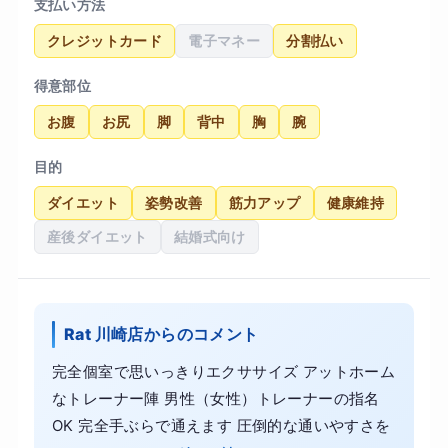
支払い方法
クレジットカード
電子マネー
分割払い
得意部位
お腹
お尻
脚
背中
胸
腕
目的
ダイエット
姿勢改善
筋力アップ
健康維持
産後ダイエット
結婚式向け
Rat 川崎店からのコメント
完全個室で思いっきりエクササイズ アットホーム
なトレーナー陣 男性（女性）トレーナーの指名
OK 完全手ぶらで通えます 圧倒的な通いやすさを