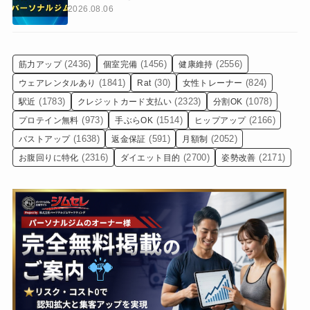
2026.08.06
(2436)
(1456)
(2556)
筋力アップ
個室完備
健康維持
(1841)
(30)
(824)
ウェアレンタルあり
Rat
女性トレーナー
(1783)
(2323)
(1078)
駅近
クレジットカード支払い
分割OK
(973)
(1514)
(2166)
プロテイン無料
手ぶらOK
ヒップアップ
(1638)
(591)
(2052)
バストアップ
返金保証
月額制
(2316)
(2700)
(2171)
お腹回りに特化
ダイエット目的
姿勢改善