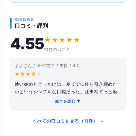
REVIEWS
口コミ・評判
4.55
★
★
★
★
★
11件の口コミ
まささん / 30代前半 / 男性 / 4.0
★
★
★
★
★
通い始めたきっかけは、夏までに体を引き締めた
いというシンプルな目標だった。仕事柄ずっと座
りっぱなしで、体力の衰えも気になっていたので
続きを読む ▼
「そろそろ本気で変えたい」と思ったのがスター
ト。 実際に通ってみると、トレーナーの指導がと
すべての口コミを見る（11件）
ても丁寧で、フォームを細かく直してくれるのが
印象的だった。自己流でやっていた頃は効いてい