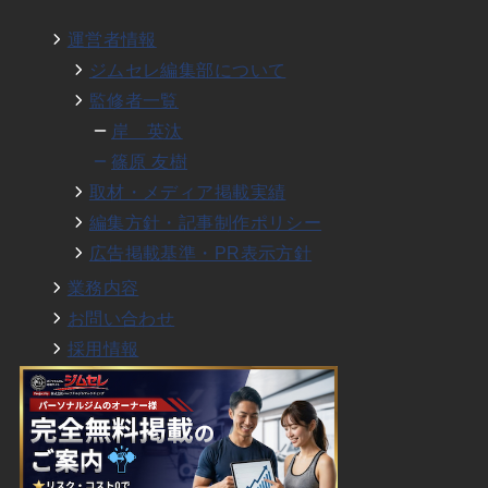
運営者情報
ジムセレ編集部について
監修者一覧
岸 英汰
篠原 友樹
取材・メディア掲載実績
編集方針・記事制作ポリシー
広告掲載基準・PR表示方針
業務内容
お問い合わせ
採用情報