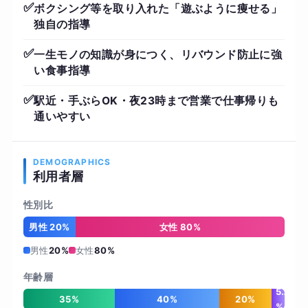
✅
ボクシング等を取り入れた「遊ぶように痩せる」
独自の指導
✅
一生モノの知識が身につく、リバウンド防止に強
い食事指導
✅
駅近・手ぶらOK・夜23時まで営業で仕事帰りも
通いやすい
DEMOGRAPHICS
利用者層
性別比
男性 20%
女性 80%
男性
20%
女性
80%
年齢層
5
35%
40%
20%
%