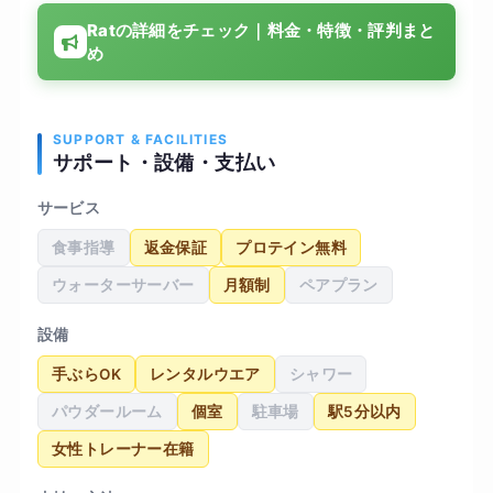
るのかよく分からなかったけれど、ここでは「ど
Ratの詳細をチェック｜料金・特徴・評判まと
こに効かせるか」を毎回明確にしてくれるので、
め
トレーニングの質が一気に上がった感覚があっ
た。メニューもその日の体調に合わせて調整して
くれるから、無理なく続けられた。 通い始めて数
ヶ月で、体重が落ちただけでなく、姿勢が良くな
SUPPORT & FACILITIES
サポート・設備・支払い
り、日常の疲れにくさが明らかに変わった。食事
のアドバイスももらえたおかげで、生活習慣その
サービス
ものが整い、ジムに行かない日でも自然と体に良
食事指導
返金保証
プロテイン無料
い選択ができるようになったのが大きな変化だっ
た。結果として、「ただ痩せる」以上に、生活全
ウォーターサーバー
月額制
ペアプラン
体が前向きになったと感じている。
設備
手ぶらOK
レンタルウエア
シャワー
パウダールーム
個室
駐車場
駅5分以内
女性トレーナー在籍