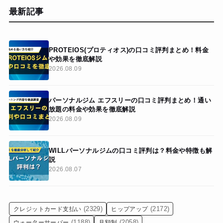
最新記事
PROTEIOS(プロティオス)の口コミ評判まとめ！料金
や効果を徹底解説
2026.08.09
パーソナルジム エフスリーの口コミ評判まとめ！通い
放題の料金や効果を徹底解説
2026.08.09
WILLパーソナルジムの口コミ評判は？料金や特徴も解
説
2026.08.07
(2329)
(2172)
クレジットカード支払い
ヒップアップ
(1188)
(2058)
ウォーターサーバー
月額制