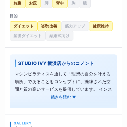
お腹
お尻
脚
背中
胸
腕
目的
ダイエット
姿勢改善
筋力アップ
健康維持
産後ダイエット
結婚式向け
STUDIO IVY 横浜店からのコメント
マシンピラティスを通して「理想の自分を叶える
場所」であることをコンセプトに、洗練された空
間と質の高いサービスを提供しています。 インス
トラクターとのマンツーマンレッスンだからこ
続きを読む ▼
そ、姿勢改善やダイエット、骨盤の歪みといった
お悩みにも、丁寧に寄り添ったオーダーメイドの
プログラムが可能です。 ・内側から引き締める、
GALLERY