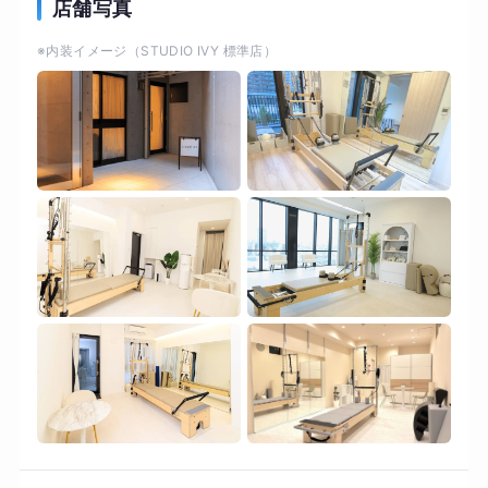
理想のボディラインを実現！ピラティスマシン
店舗写真
「リフォーマー」を活用し、体の深層部にあるイ
※内装イメージ（STUDIO IVY 標準店）
ンナーマッスルに的確にアプローチ。 ・肩こりや
腰痛に効果的にアプローチ。猫背や反り腰といっ
た姿勢の乱れが自然と整っていきます。 ・初心者
の方でも、簡単にエクササイズ！ ⚪︎横浜エリア ⚪︎
完全プライベートスタジオ ⚪︎お子様連れ歓迎 ⚪︎シ
ャワー完備