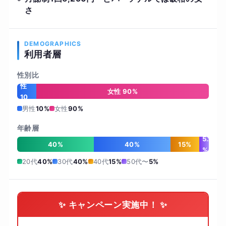
さ
DEMOGRAPHICS
利用者層
性別比
男
性
女性 90%
10
%
男性
10%
女性
90%
年齢層
5
40%
40%
15%
%
20代
40%
30代
40%
40代
15%
50代〜
5%
✨ キャンペーン実施中！ ✨