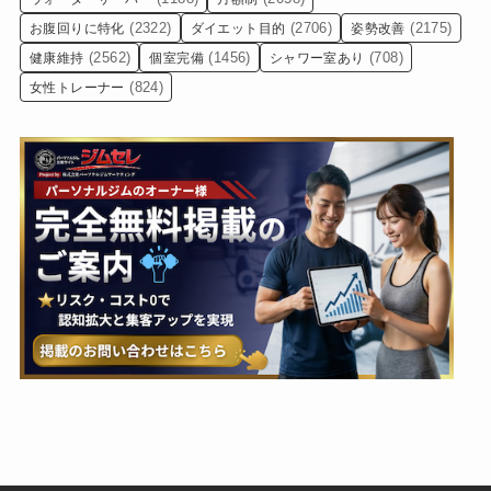
(2322)
(2706)
(2175)
お腹回りに特化
ダイエット目的
姿勢改善
(2562)
(1456)
(708)
健康維持
個室完備
シャワー室あり
(824)
女性トレーナー