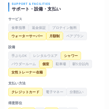
くなったと周囲から言われるようになりました。
SUPPORT & FACILITIES
サポート・設備・支払い
体重は大きく変わりませんでしたが、写真で見る
と身体のラインがすっきりして見えるようになり
サービス
ました。無理なく継続できる点が一番満足してい
食事指導
返金保証
プロテイン無料
ます。
ウォーターサーバー
月額制
ペアプラン
設備
手ぶらOK
レンタルウエア
シャワー
パウダールーム
個室
駐車場
駅5分以内
女性トレーナー在籍
支払い方法
クレジットカード
電子マネー
分割払い
得意部位