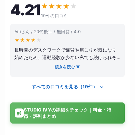
4.21
★
★
★
★
★
19件の口コミ
Airiさん / 20代後半 / 無回答 / 4.0
★
★
★
★
★
長時間のデスクワークで猫背や肩こりが気になり
始めたため、運動経験が少ない私でも続けられそ
うなSTUDIO IVYに通うことにしました。ジムで筋
続きを読む ▼
トレをするよりも、まずは姿勢を整えたいという
気持ちが強かったです。 レッスンではマシンピラ
すべての口コミを見る（19件）
ティスを中心に行い、自分では気づかなかった身
体のクセや左右差を丁寧に教えてもらえました。
激しい運動ではありませんが、終わった後は体幹
STUDIO IVYの詳細をチェック｜料金・特
をしっかり使った感覚があり、毎回身体が軽くな
徴・評判まとめ
るのを感じました。トレーナーの説明も分かりや
すく、初心者でも安心して取り組めます。 約半年
続けた結果、肩こりがかなり楽になり、姿勢が良