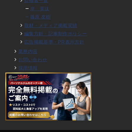
監修者一覧
岸 英汰
篠原 友樹
取材・メディア掲載実績
編集方針・記事制作ポリシー
広告掲載基準・PR表示方針
業務内容
お問い合わせ
採用情報