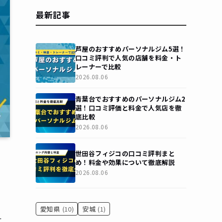
最新記事
芦屋のおすすめパーソナルジム5選！
口コミ評判で人気の店舗を料金・ト
レーナーで比較
2026.08.06
青葉台でおすすめのパーソナルジム2
選！口コミ評価と料金で人気店を徹
底比較
2026.08.06
世田谷フィジコの口コミ評判まと
め！料金や効果について徹底解説
2026.08.06
愛知県
(10)
安城
(1)
せ