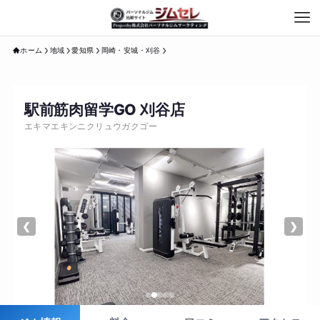
ホーム
地域
愛知県
岡崎・安城・刈谷
駅前筋肉留学GO 刈谷店
エキマエキンニクリュウガクゴー
❮
❯