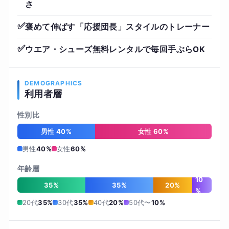
さ
✅
褒めて伸ばす「応援団長」スタイルのトレーナー
✅
ウエア・シューズ無料レンタルで毎回手ぶらOK
DEMOGRAPHICS
利用者層
性別比
男性 40%
女性 60%
男性
40%
女性
60%
年齢層
10
35%
35%
20%
%
20代
35%
30代
35%
40代
20%
50代〜
10%