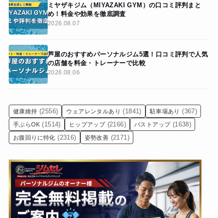
ミヤザキジム（MIYAZAKI GYM）の口コミ評判まと
め！料金や効果を徹底調査
2026.08.07
芦屋のおすすめパーソナルジム5選！口コミ評判で人気
の店舗を料金・トレーナーで比較
2026.08.06
(2556)
(1841)
(367)
健康維持
ウェアレンタルあり
駐車場あり
(1514)
(2166)
(1638)
手ぶらOK
ヒップアップ
バストアップ
(2316)
(2171)
お腹回りに特化
姿勢改善