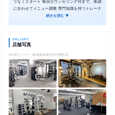
リなくスタート 毎回カウンセリング付きで、体調
に合わせてメニュー調整 専門知識を持つトレーナ
ーがマンツーマンでサポート ストレッチ（整え
続きを読む ▼
る）して、 トレーニング（鍛える）することで、
根本から身体を変える！
GALLERY
店舗写真
※内装イメージ（駅前筋肉留学GO 標準店）