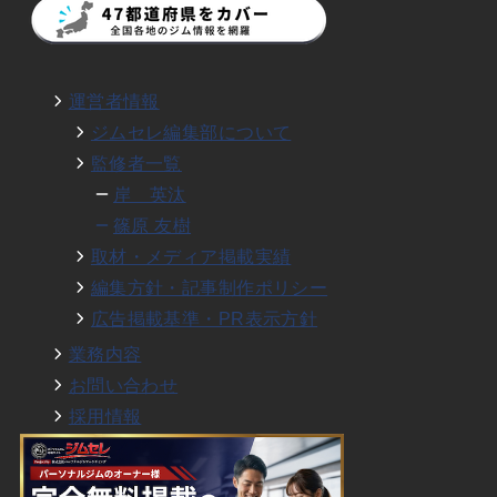
運営者情報
ジムセレ編集部について
監修者一覧
岸 英汰
篠原 友樹
取材・メディア掲載実績
編集方針・記事制作ポリシー
広告掲載基準・PR表示方針
業務内容
お問い合わせ
採用情報