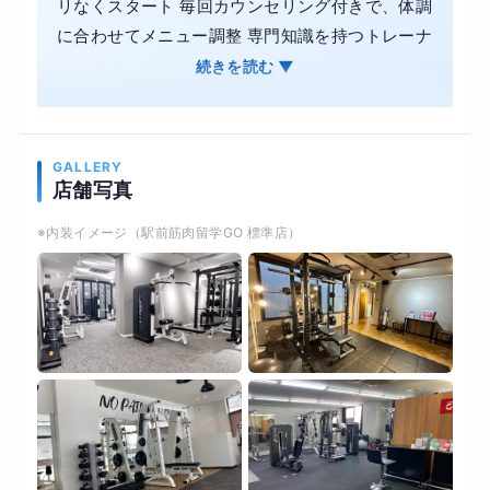
リなくスタート 毎回カウンセリング付きで、体調
に合わせてメニュー調整 専門知識を持つトレーナ
ーがマンツーマンでサポート ストレッチ（整え
続きを読む ▼
る）して、 トレーニング（鍛える）することで、
根本から身体を変える！
GALLERY
店舗写真
※内装イメージ（駅前筋肉留学GO 標準店）