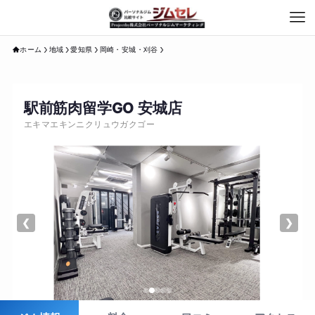
ホーム
地域
愛知県
岡崎・安城・刈谷
駅前筋肉留学GO 安城店
エキマエキンニクリュウガクゴー
❮
❯