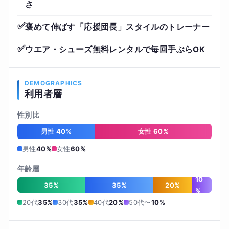
さ
✅
褒めて伸ばす「応援団長」スタイルのトレーナー
✅
ウエア・シューズ無料レンタルで毎回手ぶらOK
DEMOGRAPHICS
利用者層
性別比
男性 40%
女性 60%
男性
40%
女性
60%
年齢層
10
35%
35%
20%
%
20代
35%
30代
35%
40代
20%
50代〜
10%