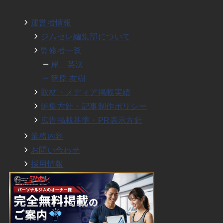
運営者情報
ジムセレ編集部について
監修者一覧
岸 英汰
篠原 友樹
取材・メディア掲載実績
編集方針・記事制作ポリシー
広告掲載基準・PR表示方針
業務内容
お問い合わせ
採用情報