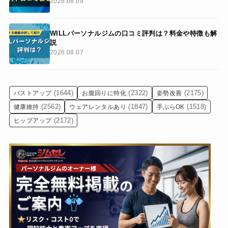
2026.08.09
WILLパーソナルジムの口コミ評判は？料金や特徴も解
説
2026.08.07
(1644)
(2322)
(2175)
バストアップ
お腹回りに特化
姿勢改善
(2562)
(1847)
(1518)
健康維持
ウェアレンタルあり
手ぶらOK
(2172)
ヒップアップ