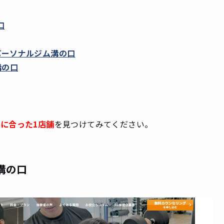
口
）｜パーソナルジム溝の口
溝の口
に合った1店舗
を見つけてみてください。
溝の口