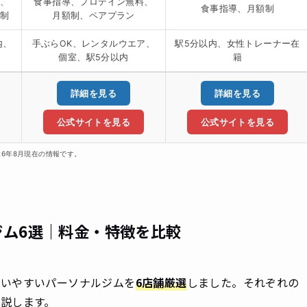
料、
食事指導、プロテイン無料、
食事指導、月額制
額制
月額制、ペアプラン
内、
手ぶらOK、レンタルウエア、
駅5分以内、女性トレーナー在
個室、駅5分以内
籍
詳細を見る
詳細を見る
公式サイトを見る
公式サイトを見る
26年8月現在の情報です。
ム6選｜料金・特徴を比較
通いやすいパーソナルジムを
6店舗厳選
しました。それぞれの
説します。