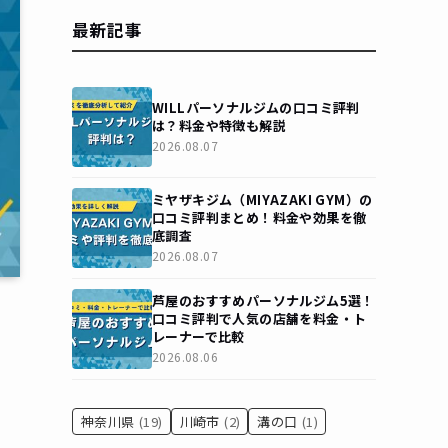
最新記事
WILLパーソナルジムの口コミ評判
は？料金や特徴も解説
2026.08.07
ミヤザキジム（MIYAZAKI GYM）の
口コミ評判まとめ！料金や効果を徹
底調査
2026.08.07
芦屋のおすすめパーソナルジム5選！
口コミ評判で人気の店舗を料金・ト
レーナーで比較
2026.08.06
神奈川県
(19)
川崎市
(2)
溝の口
(1)