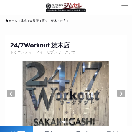
ホーム
地域
大阪府
高槻・茨木・枚方
24/7Workout 茨木店
トゥエンティーフォーセブンワークアウト
❮
❯