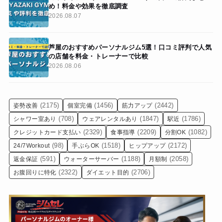
め！料金や効果を徹底調査
2026.08.07
芦屋のおすすめパーソナルジム5選！口コミ評判で人気
の店舗を料金・トレーナーで比較
2026.08.06
(2175)
(1456)
(2442)
姿勢改善
個室完備
筋力アップ
(708)
(1847)
(1786)
シャワー室あり
ウェアレンタルあり
駅近
(2329)
(2209)
(1082)
クレジットカード支払い
食事指導
分割OK
(98)
(1518)
(2172)
24/7Workout
手ぶらOK
ヒップアップ
(591)
(1188)
(2058)
返金保証
ウォーターサーバー
月額制
(2322)
(2706)
お腹回りに特化
ダイエット目的