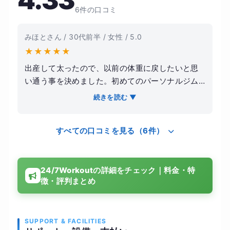
4.33
6件の口コミ
みほとさん / 30代前半 / 女性 / 5.0
★
★
★
★
★
出産して太ったので、以前の体重に戻したいと思
い通う事を決めました。初めてのパーソナルジム
でしたが、選んで良かったです。当人の目標や悩
続きを読む ▼
みに寄り添いながら、最適なメニューを提案して
下さりました。そのため効率的に理想の体型に近
すべての口コミを見る（6件）
付く事が出来ました。マンツーマンで指導して頂
ける上、完全個室なので集中してトレーニングに
取り組めました。費用も比較的リーズナブルで、
24/7Workoutの詳細をチェック｜料金・特
金銭的な負担が少ないです。綺麗に引き締まっ
徴・評判まとめ
た、健康的な体型になれました。
SUPPORT & FACILITIES