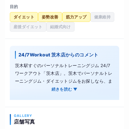
目的
ダイエット
姿勢改善
筋力アップ
健康維持
産後ダイエット
結婚式向け
24/7Workout 茨木店からのコメント
茨木駅すぐのパーソナルトレーニングジム 24/7
ワークアウト「茨木店」。茨木でパーソナルトレ
ーニングジム・ダイエットジムをお探しなら、ま
ずは無料カウンセリングでお気軽にご相談くださ
続きを読む ▼
い。 入会後はダイエットやボディメイクのスペシ
ャリストであるパーソナルトレーナーが、お客様
に合わせたオーダーメイドのトレーニングメニュ
GALLERY
ーを作成。 目標達成後もリバウンドせず、自分自
店舗写真
身で体型維持できるノウハウをしっかりとお伝え