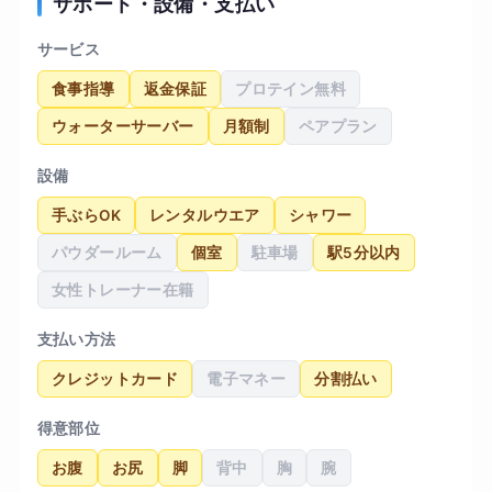
サポート・設備・支払い
サービス
食事指導
返金保証
プロテイン無料
ウォーターサーバー
月額制
ペアプラン
設備
手ぶらOK
レンタルウエア
シャワー
パウダールーム
個室
駐車場
駅5分以内
女性トレーナー在籍
支払い方法
クレジットカード
電子マネー
分割払い
得意部位
お腹
お尻
脚
背中
胸
腕