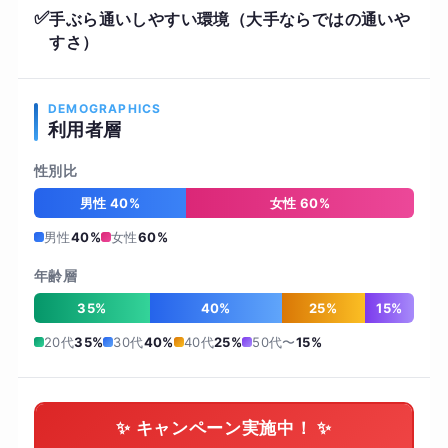
✅
手ぶら通いしやすい環境（大手ならではの通いや
すさ）
DEMOGRAPHICS
利用者層
性別比
男性 40%
女性 60%
男性
40%
女性
60%
年齢層
35%
40%
25%
15%
20代
35%
30代
40%
40代
25%
50代〜
15%
✨ キャンペーン実施中！ ✨