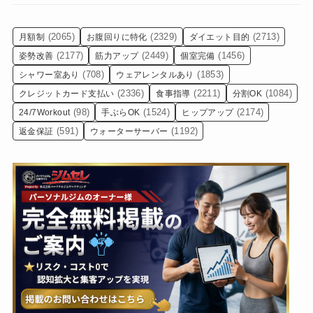
(2065)
(2329)
(2713)
月額制
お腹回りに特化
ダイエット目的
(2177)
(2449)
(1456)
姿勢改善
筋力アップ
個室完備
(708)
(1853)
シャワー室あり
ウェアレンタルあり
(2336)
(2211)
(1084)
クレジットカード支払い
食事指導
分割OK
(98)
(1524)
(2174)
24/7Workout
手ぶらOK
ヒップアップ
(591)
(1192)
返金保証
ウォーターサーバー