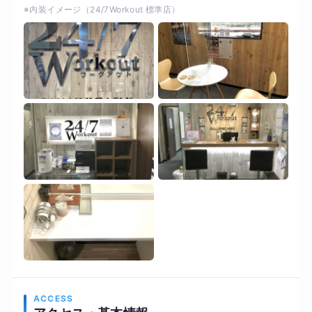
※内装イメージ（24/7Workout 標準店）
果を出したくて頑張ったのに、成果が得られない
のは悔しいですよね。そんな経験があると、何が
正しいのかも分からなくなってしまうと思いま
す。 当ジムでは、お客様に合ったお身体の変え方
をご提案いたします。正しい運動とお食事の知識
がお身体を最短で変化させていくためには必要で
す。しかし、それを完璧に真似するのは大変です
よね。そこで我々が、正しい知識をお客様に合わ
せた運動と食事習慣に調整させて頂きます。ダイ
エットをするだけでなく、ライフスタイルをまる
ごと理想の形へ変えてしまいましょう！ お身体と
人生を変えるチャンスです。是非、無料カウンセ
リングにお申し込みいただき皆様の理想の未来を
お聞かせ下さい。 ご一緒に、素敵な未来を手に入
れましょう！お待ちしております。
ACCESS