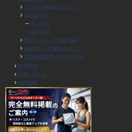
ジムセレ編集部について
監修者一覧
岸 英汰
篠原 友樹
取材・メディア掲載実績
編集方針・記事制作ポリシー
広告掲載基準・PR表示方針
業務内容
お問い合わせ
採用情報