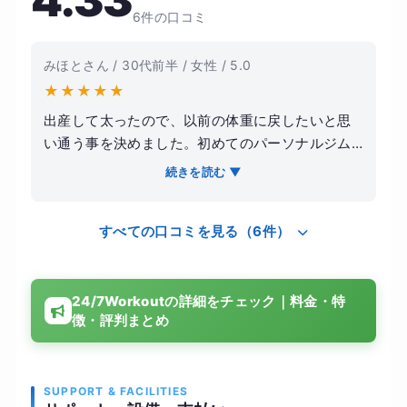
4.33
6件の口コミ
みほとさん / 30代前半 / 女性 / 5.0
★
★
★
★
★
出産して太ったので、以前の体重に戻したいと思
い通う事を決めました。初めてのパーソナルジム
でしたが、選んで良かったです。当人の目標や悩
続きを読む ▼
みに寄り添いながら、最適なメニューを提案して
下さりました。そのため効率的に理想の体型に近
すべての口コミを見る（6件）
付く事が出来ました。マンツーマンで指導して頂
ける上、完全個室なので集中してトレーニングに
取り組めました。費用も比較的リーズナブルで、
24/7Workoutの詳細をチェック｜料金・特
金銭的な負担が少ないです。綺麗に引き締まっ
徴・評判まとめ
た、健康的な体型になれました。
SUPPORT & FACILITIES