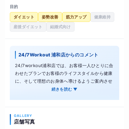
目的
ダイエット
姿勢改善
筋力アップ
健康維持
産後ダイエット
結婚式向け
24/7Workout 浦和店からのコメント
24/7workout浦和店では、お客様一人ひとりに合
わせたプランでお客様のライフスタイルから健康
に、そして理想のお身体へ導けるようご案内させ
て頂いております。 カウンセリングにいらっしゃ
続きを読む ▼
るお客様は、「フィットネスクラブに通ってみた
けど、やり方が分からなくて結局1ヶ月くらいで
やめてしまった」 「〇〇ダイエットを試したけ
GALLERY
ど、全然効果がなかった」「自己流のダイエット
店舗写真
で痩せれるけど、すぐにリバウンドしちゃう」 結