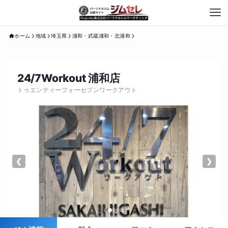
ホーム
地域
埼玉県
浦和・武蔵浦和・北浦和
24/7Workout 浦和店
トゥエンティーフォーセブンワークアウト
❮
❯