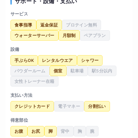
サポート・設備・支払い
サービス
食事指導
返金保証
プロテイン無料
ウォーターサーバー
月額制
ペアプラン
設備
手ぶらOK
レンタルウエア
シャワー
パウダールーム
個室
駐車場
駅5分以内
女性トレーナー在籍
支払い方法
クレジットカード
電子マネー
分割払い
得意部位
お腹
お尻
脚
背中
胸
腕