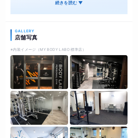
食事管理 オンライン・ジムそれぞれ併用OK 結果
続きを読む ▼
は出るのに、続けやすいオンライン・ジムそれぞ
れ併用OK オンライン用の専用機材で対面と変わ
らない結果を
GALLERY
店舗写真
※内装イメージ（MY BODY LABO 標準店）