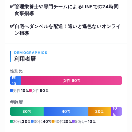
✅
管理栄養士や専門チームによるLINEでの24時間
食事指導
✅
自宅へダンベルを配送！通いと遜色ないオンライ
ン指導
DEMOGRAPHICS
利用者層
性別比
男
性
女性 90%
10
%
男性
10%
女性
90%
年齢層
10
30%
40%
20%
%
20代
30%
30代
40%
40代
20%
50代〜
10%