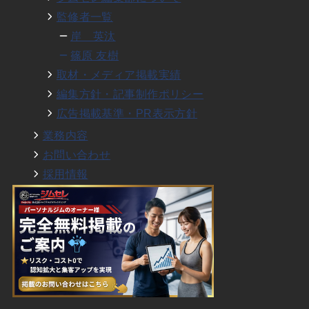
監修者一覧
岸 英汰
篠原 友樹
取材・メディア掲載実績
編集方針・記事制作ポリシー
広告掲載基準・PR表示方針
業務内容
お問い合わせ
採用情報