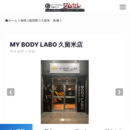
ホーム
地域
福岡県
久留米・鳥栖
MY BODY LABO 久留米店
マイボディラボ
❮
❯