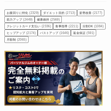
(2329)
(2713)
(2177)
お腹回りに特化
ダイエット目的
姿勢改善
(2449)
(2569)
筋力アップ
健康維持
(2336)
(2211)
(1084)
クレジットカード支払い
食事指導
分割OK
(2174)
(1646)
(591)
ヒップアップ
バストアップ
返金保証
(2065)
月額制