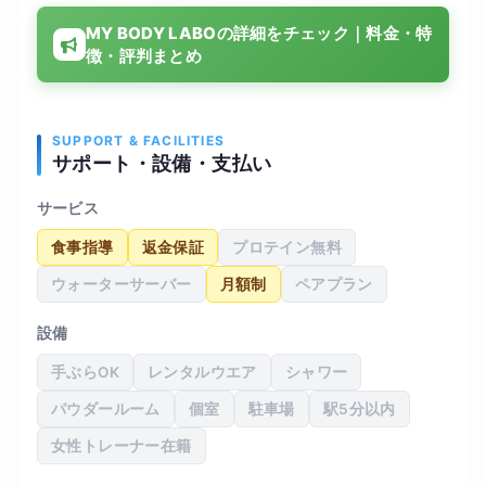
指導が非常に丁寧で、運動が苦手な私でも「効い
MY BODY LABOの詳細をチェック｜料金・特
ている」感覚をしっかり実感できました。3ヶ月で
徴・評判まとめ
体重が4kg減り、何よりウエスト周りが劇的に引き
締まりました！姿勢も良くなり、疲れにくい体
に。食事のアドバイスも現実的なので、無理なく
健康的な生活習慣が身につきました。
SUPPORT & FACILITIES
サポート・設備・支払い
サービス
食事指導
返金保証
プロテイン無料
ウォーターサーバー
月額制
ペアプラン
設備
手ぶらOK
レンタルウエア
シャワー
パウダールーム
個室
駐車場
駅5分以内
女性トレーナー在籍