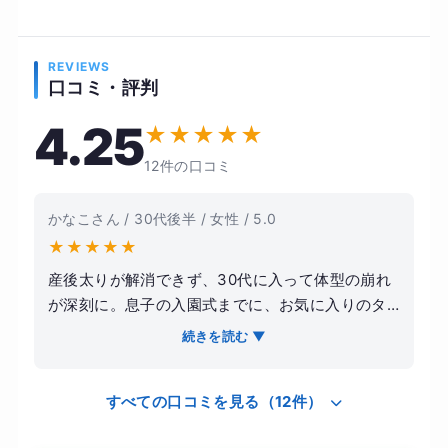
REVIEWS
口コミ・評判
4.25
★
★
★
★
★
12件の口コミ
かなこさん / 30代後半 / 女性 / 5.0
★
★
★
★
★
産後太りが解消できず、30代に入って体型の崩れ
が深刻に。息子の入園式までに、お気に入りのタ
イトなワンピースを綺麗に着こなしたいという目
続きを読む ▼
標で通い始めました。完全個室なので、周囲を気
にせずトレーニングに集中できるのが魅力です。
すべての口コミを見る（12件）
トレーナーさんは知識が豊富で、その日の体調に
合わせたメニューを組んでくれます。フォームの