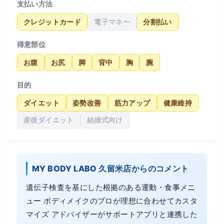
支払い方法
クレジットカード
電子マネー
分割払い
得意部位
お腹
お尻
脚
背中
胸
腕
目的
ダイエット
姿勢改善
筋力アップ
健康維持
産後ダイエット
結婚式向け
MY BODY LABO 久留米店からのコメント
遺伝子検査を基にした根拠のある運動・食事メニ
ュー ボディメイクのプロが理想に合わせてカスタ
マイズ アドバイザーがサポートアプリと連携した