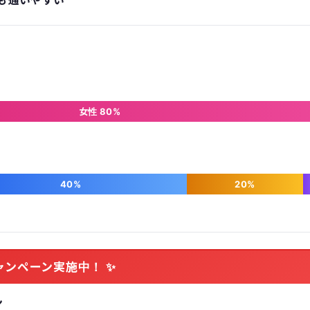
も通いやすい
女性 80%
40%
20%
ャンペーン実施中！ ✨
ン