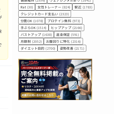
健康維持
(2556)
ウェアレンタルあり
(1841)
Rat
(30)
女性トレーナー
(824)
駅近
(1783)
バ
クレジットカード支払い
(2323)
が
分割OK
(1078)
プロテイン無料
(973)
手ぶらOK
(1514)
ヒップアップ
(2166)
を
バストアップ
(1638)
返金保証
(591)
月額制
(2052)
お腹回りに特化
(2316)
で
ダイエット目的
(2700)
姿勢改善
(2171)