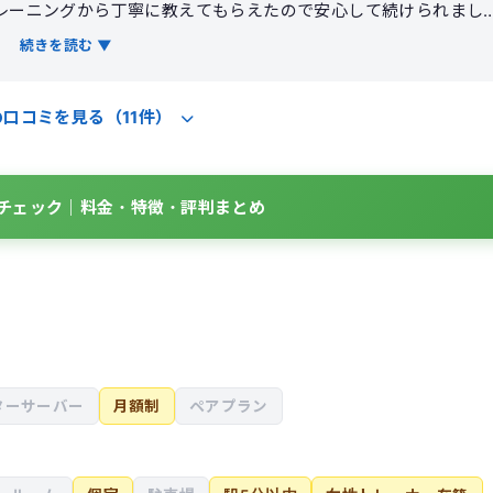
レーニングから丁寧に教えてもらえたので安心して続けられまし
、自己流でやるより効率よく鍛えられたと感じています。 トレー
続きを読む ▼
してくれて、無理なく続けられるよう負荷を調整してくれました
の食生活を見直すきっかけにもなりました。トレーニング中は励
の口コミを見る（11件）
も最後まで頑張れました。通い始める前より体力がつき、見た目
ム初心者でも通いやすい雰囲気だと感じました。
をチェック｜料金・特徴・評判まとめ
ターサーバー
月額制
ペアプラン