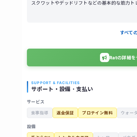
スクワットやデッドリフトなどの基本的な筋力ト
た。フォームの細かい部分まで見てもらえたため
ーさんは毎回体調や疲労具合を確認しながら指導
食事についてもアドバイスをもらえたので、普段
すべて
しながら指導してくれるため、きついメニューで
も少し変化を感じられたので満足しています。ジ
Ratの詳細
SUPPORT & FACILITIES
サポート・設備・支払い
サービス
食事指導
返金保証
プロテイン無料
ウォー
設備