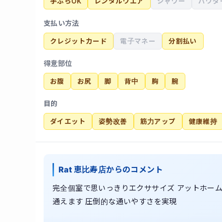
手ぶらOK
レンタルウエア
シャワー
パウダ
支払い方法
クレジットカード
電子マネー
分割払い
得意部位
お腹
お尻
脚
背中
胸
腕
目的
ダイエット
姿勢改善
筋力アップ
健康維持
Rat 恵比寿店からのコメント
完全個室で思いっきりエクササイズ アットホーム
通えます 圧倒的な通いやすさを実現