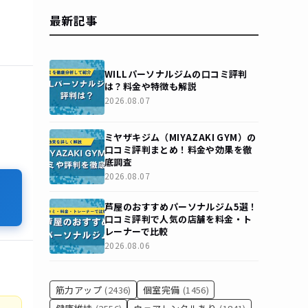
最新記事
WILLパーソナルジムの口コミ評判
は？料金や特徴も解説
2026.08.07
ミヤザキジム（MIYAZAKI GYM）の
口コミ評判まとめ！料金や効果を徹
底調査
2026.08.07
芦屋のおすすめパーソナルジム5選！
口コミ評判で人気の店舗を料金・ト
レーナーで比較
2026.08.06
筋力アップ
(2436)
個室完備
(1456)