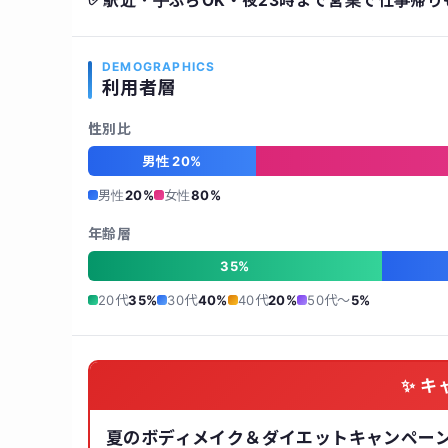
駅近・手ぶらOK・夜23時まで営業で仕事帰り
DEMOGRAPHICS
利用者層
性別比
男性 20%
男性
20%
女性
80%
年齢層
35%
20代
35%
30代
40%
40代
20%
50代〜
5%
✨ キ
夏のボディメイク＆ダイエットキャンペー