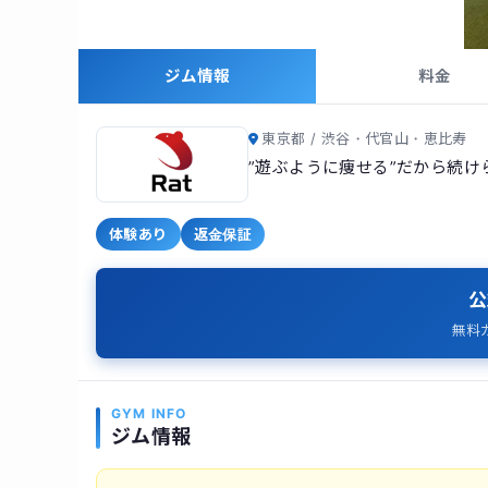
ジム情報
料金
東京都 / 渋谷・代官山・恵比寿
”遊ぶように痩せる”だから続
体験あり
返金保証
公
無料
GYM INFO
ジム情報