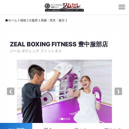
ホーム
地域
大阪府
高槻・茨木・枚方
ZEAL BOXING FITNESS 豊中服部店
ジール ボクシング フィットネス
❮
❯