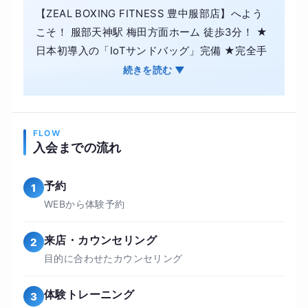
【ZEAL BOXING FITNESS 豊中服部店】へよう
こそ！ 服部天神駅 梅田方面ホーム 徒歩3分！ ★
日本初導入の「IoTサンドバッグ」完備 ★完全手
ぶらでOK！トレーニングウェア、グローブ、使
続きを読む ▼
い捨て下着、タオル、靴、グローブバンテージ等
全てオプションでレンタル可能！ ・ボクシングと
エンターテインメントが融合した新しい体験がこ
FLOW
こに！ただの健康やダイエットだけじゃ物足りな
入会までの流れ
いという方、一緒に楽しくボクシングを始めまし
ょう！ ・一人一人にカスタマイズされたトレーニ
予約
1
ングメニューをお届け！ 経験と知識が豊富なトレ
WEBから体験予約
ーナーがあなたのレベルや強度に合わせたトレー
ニングメニューを設計するので、初めての方でも
来店・カウンセリング
2
安心して始められます！ ・体験 随時受付中！
目的に合わせたカウンセリング
体験トレーニング
3