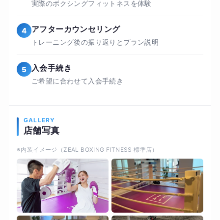
実際のボクシングフィットネスを体験
アフターカウンセリング
4
トレーニング後の振り返りとプラン説明
入会手続き
5
ご希望に合わせて入会手続き
GALLERY
店舗写真
※内装イメージ（ZEAL BOXING FITNESS 標準店）