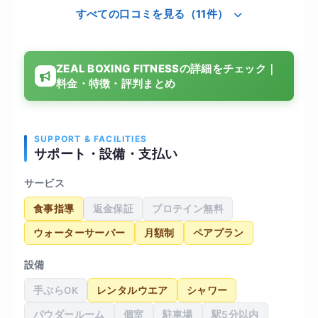
すべての口コミを見る（11件）
続けられました。サンドバッグを打つトレーニン
グは想像以上に全身を使い終わった後は気持ちが
すっきりしてストレス解消にもなりました。通う
ZEAL BOXING FITNESSの詳細をチェック｜
うちに肩周りが軽くなり姿勢が良くなったと周り
料金・特徴・評判まとめ
から言われるようになり体の変化を実感できまし
た。施設も清潔で通いやすく運動習慣をつけたい
人には向いているジムだと感じました。
SUPPORT & FACILITIES
サポート・設備・支払い
サービス
食事指導
返金保証
プロテイン無料
ウォーターサーバー
月額制
ペアプラン
設備
手ぶらOK
レンタルウエア
シャワー
パウダールーム
個室
駐車場
駅5分以内