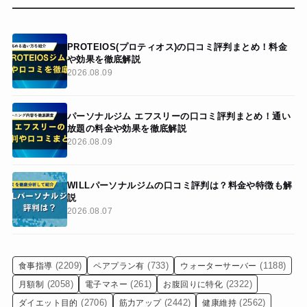
PROTEIOS(プロティオス)の口コミ評判まとめ！料金
や効果を徹底解説
2026.08.09
パーソナルジム エフスリーの口コミ評判まとめ！通い
放題の料金や効果を徹底解説
2026.08.09
WILLパーソナルジムの口コミ評判は？料金や特徴も解
説
2026.08.07
(2209)
(733)
(1188)
食事指導
ペアプラン有
ウォーターサーバー
(2058)
(261)
(2322)
月額制
電子マネー
お腹回りに特化
(2706)
(2442)
(2562)
ダイエット目的
筋力アップ
健康維持