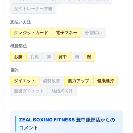
女性トレーナー在籍
支払い方法
クレジットカード
電子マネー
分割払い
得意部位
お腹
お尻
脚
背中
胸
腕
目的
ダイエット
姿勢改善
筋力アップ
健康維持
産後ダイエット
結婚式向け
ZEAL BOXING FITNESS 豊中服部店からの
コメント