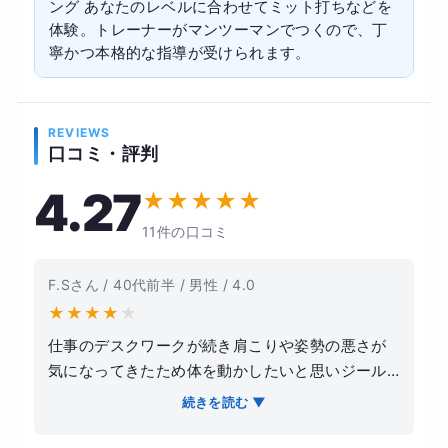
ング あなたのレベルに合わせてミット打ちなどを
体験。トレーナーがマンツーマンでつくので、丁
寧かつ本格的な指導が受けられます。
REVIEWS
口コミ・評判
4.27
★
★
★
★
★
11件の口コミ
F.Sさん / 40代前半 / 男性 / 4.0
★
★
★
★
★
仕事のデスクワークが続き肩こりや姿勢の悪さが
気になってきたため体を動かしたいと思いジール
ボクシングフィットネスに通いました。最初は体
続きを読む ▼
力に自信がなく不安もありましたがトレーナーの
方がペースを見ながら進めてくれたので無理なく