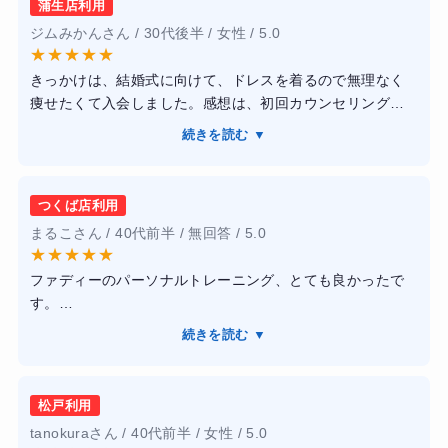
蒲生店利用
ジムみかんさん / 30代後半 / 女性 / 5.0
★
★
★
★
★
きっかけは、結婚式に向けて、ドレスを着るので無理なく
痩せたくて入会しました。感想は、初回カウンセリングで
体力や生活習慣を丁寧にヒアリングしてもらえ、私に合っ
続きを読む ▼
たメニューを作ってもらえたのが安心でした。30分の短時
間トレーニングは、仕事帰りでも無理なく続けられます。
変化に関しては、3ヶ月通った結果、体重も減り、体型も引
つくば店利用
き締まり、生活習慣も改善されました。清潔感のある設備
まるこさん / 40代前半 / 無回答 / 5.0
で、女性専用のため安心して通えます。
★
★
★
★
★
ファディーのパーソナルトレーニング、とても良かったで
す。
トレーナーの知識が豊富で、初心者の私でも安心して通え
続きを読む ▼
ます。正しいフォームを丁寧に教えてもらいました。
毎回のトレーニングで体重がしっかり落ち、筋肉もついて
きて体型が変化を実感できました。
松戸利用
設備は清潔で、完全個室なので周りを気にせず集中できま
tanokuraさん / 40代前半 / 女性 / 5.0
す。