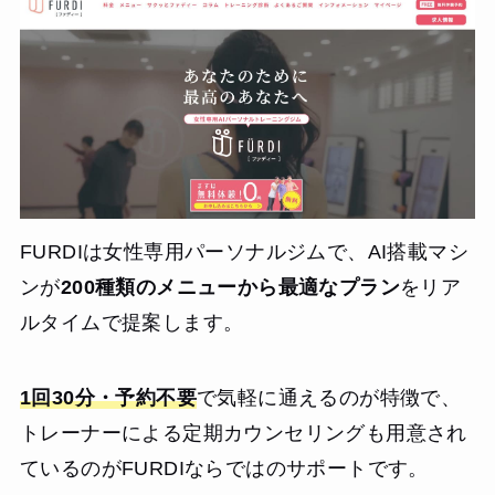
悩みだった猫背も改善されました。料金は決して安くはあ
りませんが、リバウンドしにくい正しい知識と自信を手に
入れられたので、30代の自己投資としては非常に価値のあ
る体験だったと感じています。
FURDIは女性専用パーソナルジムで、AI搭載マシ
ンが
200種類のメニューから最適なプラン
をリア
ルタイムで提案します。
1回30分・予約不要
で気軽に通えるのが特徴で、
トレーナーによる定期カウンセリングも用意され
ているのがFURDIならではのサポートです。