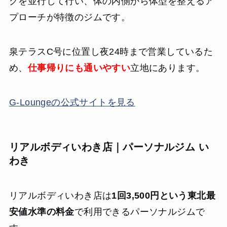
グを並行して行い、体の内側から体型を整えるア
は、この適度な距離感が非常に心地よかったです。
プローチが特徴のジムです。
【結果・変化】
通い始めて4ヶ月が経過しましたが、現時点で体重はマイナ
ス3.5キロ、体脂肪率も3%ほど落ちました。数字の変化も嬉
泉テラスC号に位置し夜24時まで営業しているた
しいですが、何より驚いたのは、長年悩まされていたひど
め、
仕事帰りにも通いやすい
立地にあります。
い肩こりと冷え性が劇的に改善されたことです。定期的に
体を動かす習慣がついたことで、日中の活動量が増え、夜
もぐっすり眠れるようになりました。目標のスカートもあ
G-Loungeの公式サイトを見る
と少しでチャックが閉まりそうです。月額料金も他のパー
ソナルジムに比べて圧倒的にリーズナブルなので、主婦
（しゅふ）の方でも家計の負担にならずに続けやすい、非
常にコスパの良いジムだと思います。
リアルボディいわき店｜パーソナルジム い
わき
リアルボディいわき店は
1回3,500円という東北最
安値水準の料金
で利用できるパーソナルジムで