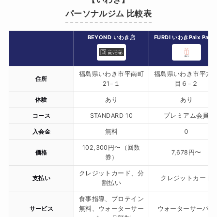
パーソナルジム 比較表
BEYOND いわき店
FURDI いわきPaix Paix
福島県いわき市平南町
福島県いわき市平六
住所
21−１
目６−２
体験
あり
あり
コース
STANDARD 10
プレミアム会員
入会金
無料
０
102,300円〜（回数
価格
7,678円〜
券）
クレジットカード、分
支払い
クレジットカード
割払い
食事指導、プロテイン
サービス
無料、ウォーターサー
ウォーターサーバー