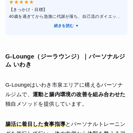
★
★
★
★
★
料金は平均的ですが、結果が出るのでコスパは抜群だと思
【きっかけ・目標】
います。
40歳を過ぎてから急激に代謝が落ち、自己流のダイエット
本気で体を変えたい人に強くおすすめのジムです！
では全く体重が減らなくなりました。健康診断でも運動不
続きを読む ▼
足を指摘され、重い腰を上げたのがきっかけです。目標は
「半年でマイナス5キロ」と、以前履いていたお気に入りの
スカートを再び履けるようになることでした。仕事と家事
の両立で忙しいため、短時間で効率よく通える場所を探し
G-Lounge（ジーラウンジ）｜パーソナルジ
てファディー松戸店を選びました。
ム いわき
【感想】
AI搭載の大きな鏡（モニター）に向かってトレーニングす
るというスタイルが非常に新鮮でした。自分の動きが数値
G-Loungeはいわき市泉エリアに構えるパーソナ
化されたり、正しいフォームとのズレが画面上でリアルタ
イムに修正されたりするので、ゲーム感覚で楽しく取り組
ルジムで、
運動と腸内環境の改善を組み合わせた
めます。1回30分という短時間の設定が絶妙で、どれだけ忙
独自メソッドを提供しています。
しくても「30分なら」と自分に言い聞かせて続けられてい
ます。専属のトレーナーさんが常にマンツーマンで指導す
るわけではありませんが、定期的にカウンセリングをして
腸活に着目した食事指導
とパーソナルトレーニン
メニューを更新してくれるので、放置されている感じはあ
りません。むしろ、自分のペースで黙々と進めたい私に