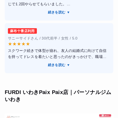
じで1.2回やらせてもらいました。
強度で追い込めます。「あと1回！」の掛け声でモチベーシ
ジムの中はとても清潔感あふれるもので、快適に過ごすこ
ョンが爆上がりします。また、BEYONDの大きな特徴であ
続きを読む ▼
とができました。
る「糖質を制限しない食事管理」は、米を食べながら痩せ
また、服や靴、タオルなどを持って行かなくても大丈夫な
られるので、空腹のストレスがほとんどなかったのが驚き
点が何よりも魅力的でした。
でした。理論に基づいたサプリメントの摂取タイミングな
麻布十番店利用
仕事帰りに寄る場合、どうしても気になるのが荷物の多さ
どのアドバイスも非常にプロフェッショナルです。
サニーサイドさん / 30代前半 / 女性 / 5.0
です。
【結果・変化】
★
★
★
★
★
その点を考えると、やはりこういった店舗サービスが手厚
2ヶ月のコースで体脂肪率が18%から12%まで落ち、目標だ
スクワーク続きで体型が崩れ、友人の結婚式に向けて自信
いところに行きたいなと思います。
った腹筋のラインがはっきりと見えるようになりました。
を持ってドレスを着たいと思ったのがきっかけで、職場か
友人からも「肩幅が広くなった」と驚かれます。何より、
ら通いやすいBEYOND麻布十番店を選びました。
また、プロテインを持っていく必要がなく店で出してくれ
続きを読む ▼
正しいフォームで高重量を扱う楽しさを知ったことで、ジ
店内は想像以上にスタイリッシュで、高級ホテルのような
るのもポイントが高いです。
ム通いが「義務」から「最高の趣味」に変わりました。ウ
清潔感があり、通うこと自体がモチベーションに繋がりま
ェアやプロテインも用意されており、アメニティも充実し
す。トレーナーさんは大会入賞者などのプロフェッショナ
ているので、仕事の合間にモチベーション高く通い続ける
ルばかりで、単に追い込むだけでなく、私の骨格や筋肉の
ことができました。
FURDI いわきPaix Paix店｜パーソナルジム
付き方に合わせた理論的な指導をしてくれました。特に
いわき
「糖質制限を一切しない」食事管理のおかげで、大好きな
白米を我慢することなく、ストレスを溜めずに続けられた
のは驚きです。
結果として3ヶ月で体重以上に見た目が引き締まり、長年の