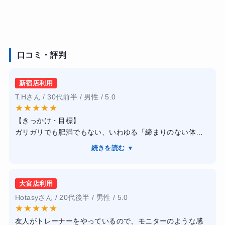
口コミ・評判
新宿店利用
T.Hさん / 30代前半 / 男性 / 5.0
★
★
★
★
★
【きっかけ・目標】
ガリガリでも肥満でもない、いわゆる「締まりのない体
型」を打破したくて入会しました。夏に海へ行く予定があ
続きを読む ▼
ったため、単に体重を落とすのではなく、胸板を厚くし腹
筋を割る「魅せる体作り」を目標に掲げました。
【感想】
大宮店利用
新宿店を利用しましたが、トレーナー全員が大会入賞者レ
Hotasyさん / 20代後半 / 男性 / 5.0
ベルの身体をしており、説得力が段違いでした。トレーニ
★
★
★
★
★
ングはかなりハードですが、こちらの限界を見極めた上で
友人がトレーナーをやっているので、モニターのような感
の追い込み方が絶妙で、自分一人では絶対に到達できない