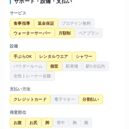
サポート・設備・支払い
サービス
食事指導
返金保証
プロテイン無料
ウォーターサーバー
月額制
ペアプラン
設備
手ぶらOK
レンタルウエア
シャワー
パウダールーム
個室
駐車場
駅5分以内
女性トレーナー在籍
支払い方法
クレジットカード
電子マネー
分割払い
得意部位
お腹
お尻
脚
背中
胸
腕