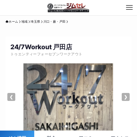
ホーム
地域
埼玉県
川口・蕨・戸田
24/7Workout 戸田店
トゥエンティーフォーセブンワークアウト
❮
❯