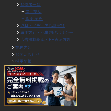
監修者一覧
岸 英汰
篠原 友樹
取材・メディア掲載実績
編集方針・記事制作ポリシー
広告掲載基準・PR表示方針
業務内容
お問い合わせ
採用情報