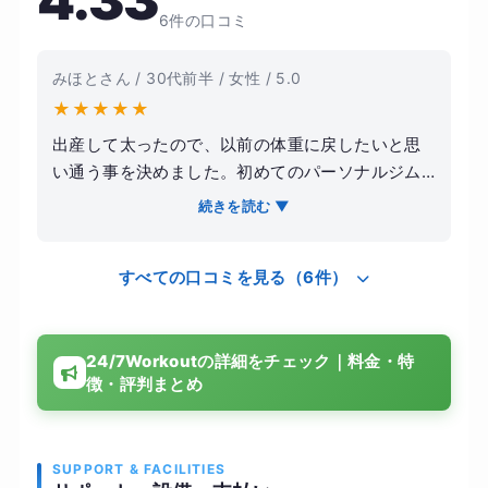
4.33
6件の口コミ
みほとさん / 30代前半 / 女性 / 5.0
★
★
★
★
★
出産して太ったので、以前の体重に戻したいと思
い通う事を決めました。初めてのパーソナルジム
でしたが、選んで良かったです。当人の目標や悩
続きを読む ▼
みに寄り添いながら、最適なメニューを提案して
下さりました。そのため効率的に理想の体型に近
すべての口コミを見る（6件）
付く事が出来ました。マンツーマンで指導して頂
ける上、完全個室なので集中してトレーニングに
取り組めました。費用も比較的リーズナブルで、
24/7Workoutの詳細をチェック｜料金・特
金銭的な負担が少ないです。綺麗に引き締まっ
徴・評判まとめ
た、健康的な体型になれました。
SUPPORT & FACILITIES