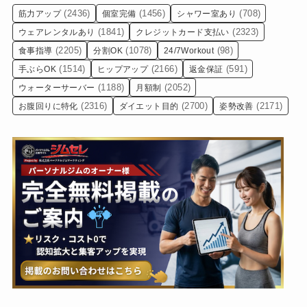
(2436)
(1456)
(708)
筋力アップ
個室完備
シャワー室あり
(1841)
(2323)
ウェアレンタルあり
クレジットカード支払い
(2205)
(1078)
(98)
食事指導
分割OK
24/7Workout
(1514)
(2166)
(591)
手ぶらOK
ヒップアップ
返金保証
(1188)
(2052)
ウォーターサーバー
月額制
(2316)
(2700)
(2171)
お腹回りに特化
ダイエット目的
姿勢改善