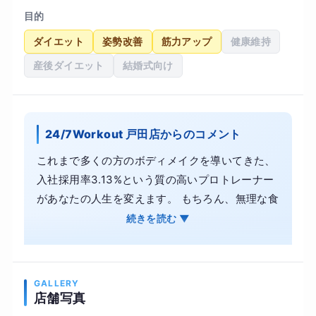
目的
ダイエット
姿勢改善
筋力アップ
健康維持
産後ダイエット
結婚式向け
24/7Workout 戸田店からのコメント
これまで多くの方のボディメイクを導いてきた、
入社採用率3.13%という質の高いプロトレーナー
があなたの人生を変えます。 もちろん、無理な食
事制限は行いません。むしろこんなに食べられる
続きを読む ▼
の？と仰る方が大半です。 ボディメイクは我慢大
会ではございません。やり方さえ知れば、意外と
ボディメイクは楽なんです。 身体が変わると人生
GALLERY
も大きく変わります。残りの人生で今日が一番若
店舗写真
い日です。 いつ始めても効果が出るまでの期間は