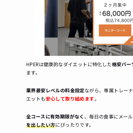
HPERは健康的なダイエットに特化した
格安パー
ます。
業界最安レベルの料金設定
ながら、専属トレー
エットも
安心して取り組めます
。
全コースに有効期限がなく
、毎日の食事にメール
を出したい方
にぴったりです。