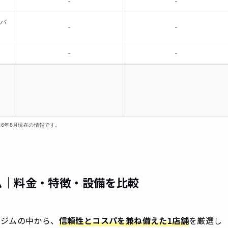
-
-
ーバ
-
-
-
-
26年8月現在の情報です。
ム｜料金・特徴・設備を比較
ルジムの中から、
信頼性とコスパを兼ね備えた1店舗
を厳選し