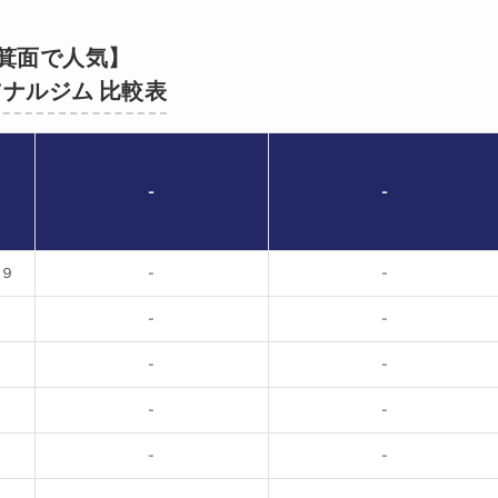
箕面で人気】
ナルジム 比較表
-
-
-９
-
-
-
-
-
-
-
-
）
-
-