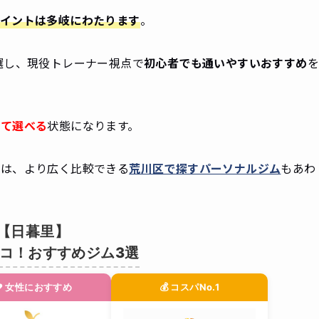
イントは多岐にわたります
。
選し、現役トレーナー視点で
初心者でも通いやすいおすすめ
して選べる
状態になります。
きは、より広く比較できる
荒川区で探すパーソナルジム
もあわ
【日暮里】
コ！おすすめジム3選
❤ 女性におすすめ
💰 コスパNo.1