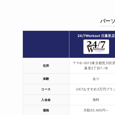
パーソ
24/7Workout 日暮里店
〒116-0013東京都荒川区
住所
暮里2丁目7−18
体験
あり
コース
24/7おすすめ3万円プラ
入会金
無料
価格
月額30,400円～