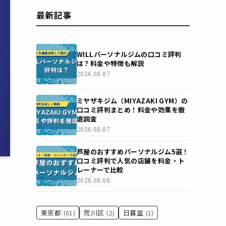
最新記事
WILLパーソナルジムの口コミ評判
は？料金や特徴も解説
2026.08.07
ミヤザキジム（MIYAZAKI GYM）の
口コミ評判まとめ！料金や効果を徹
底調査
2026.08.07
芦屋のおすすめパーソナルジム5選！
口コミ評判で人気の店舗を料金・ト
レーナーで比較
2026.08.06
東京都
(61)
荒川区
(2)
日暮里
(1)