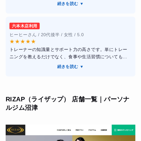
なボディメイクを目的に入会しました。
【結果・変化】
続きを読む ▼
【感想】内装がとにかくスタイリッシュで美しく、通うだ
2ヶ月のコースで体重はマイナス5kg、体脂肪率は6%落ちま
けで美意識が刺激される環境です。担当のトレーナーさん
した。見た目が明らかに変わり、友人からも驚かれます。
は非常にフレンドリーで、私の目指す体型に特化したスク
正しいトレーニング習慣が身についたのが最大の収穫で
六本木店利用
ワットのバリエーションやマシンの使い方を網羅的に教え
す。
ヒーヒーさん / 20代後半 / 女性 / 5.0
てくれました。モチベーションが落ちそうな時も上手く言
★
★
★
★
★
葉をかけて引っ張ってくれました。
トレーナーの知識量とサポート力の高さです。単にトレー
【結果・変化】3ヶ月の継続でお尻の位置が目に見えて上が
ニングを教えるだけでなく、食事や生活習慣についても細
り、ウエストとの高低差がはっきりした綺麗なシルエット
かくアドバイスしてもらえるため、無理なく続けることが
を作ることができました。食事の栄養バランスへの知識も
続きを読む ▼
できました。店内は清潔感があり、トレーニングへのモチ
深まり、お菓子への欲求が自然と消えたことにも驚いてい
ベーションも自然と上がります。実際に体重や体型の変化
ます。
だけでなく、姿勢の改善や体力向上も実感できました。料
金は決して安くありませんが、その分サービスの質は高
RIZAP（ライザップ） 店舗一覧｜パーソナ
く、本気で身体を変えたい人には満足度の高いジムだと感
ルジム沼津
じました。