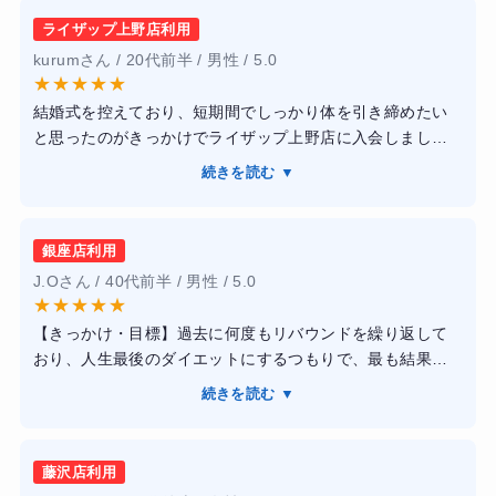
ライザップ上野店利用
kurumさん / 20代前半 / 男性 / 5.0
★
★
★
★
★
結婚式を控えており、短期間でしっかり体を引き締めたい
と思ったのがきっかけでライザップ上野店に入会しまし
た。最初に目標体重や生活習慣を細かくヒアリングしても
続きを読む ▼
らい、自分に合ったトレーニングメニューを作成してくれ
ました。トレーナーの方は知識が豊富で、フォームの修正
だけでなく食事内容についても具体的なアドバイスをして
銀座店利用
くれたため、無理なく続けられました。通ううちに運動習
J.Oさん / 40代前半 / 男性 / 5.0
慣が身につき、間食も自然と減少。約3か月で体重が8kgほ
★
★
★
★
★
ど減り、見た目もかなりスッキリしました。一人では続か
【きっかけ・目標】過去に何度もリバウンドを繰り返して
なかったダイエットを最後までやり切れたので、とても満
おり、人生最後のダイエットにするつもりで、最も結果が
足しています。
出ると評判のライザップへ駆け込みました。
続きを読む ▼
【感想】トレーニングの負荷は想像以上に高かったです
が、トレーナーの徹底した寄り添いのおかげで心が折れず
にやり切ることができました。専用アプリを用いた毎日の
藤沢店利用
食事報告では、糖質制限の具体的なメニュー提案や停滞期