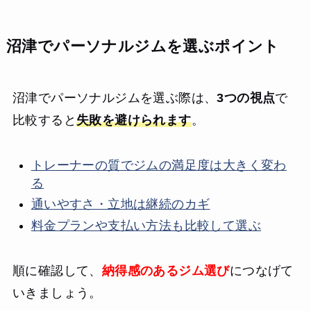
しいですが、何より驚いたのは、長年悩まされていたひど
き締まり、生活習慣も改善されました。清潔感のある設備
い肩こりと冷え性が劇的に改善されたことです。定期的に
で、女性専用のため安心して通えます。
体を動かす習慣がついたことで、日中の活動量が増え、夜
沼津でパーソナルジムを選ぶポイント
もぐっすり眠れるようになりました。目標のスカートもあ
と少しでチャックが閉まりそうです。月額料金も他のパー
ソナルジムに比べて圧倒的にリーズナブルなので、主婦
沼津でパーソナルジムを選ぶ際は、
3つの視点
で
（しゅふ）の方でも家計の負担にならずに続けやすい、非
常にコスパの良いジムだと思います。
比較すると
失敗を避けられます
。
トレーナーの質でジムの満足度は大きく変わ
る
通いやすさ・立地は継続のカギ
料金プランや支払い方法も比較して選ぶ
順に確認して、
納得感のあるジム選び
につなげて
いきましょう。