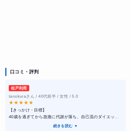
口コミ・評判
松戸利用
tanokuraさん / 40代前半 / 女性 / 5.0
★
★
★
★
★
【きっかけ・目標】
40歳を過ぎてから急激に代謝が落ち、自己流のダイエット
では全く体重が減らなくなりました。健康診断でも運動不
続きを読む ▼
足を指摘され、重い腰を上げたのがきっかけです。目標は