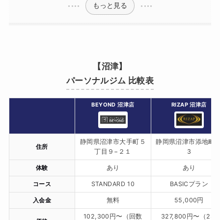
もっと見る
【沼津】
パーソナルジム 比較表
BEYOND 沼津店
RIZAP 沼津店
静岡県沼津市大手町５
静岡県沼津市添地町1
住所
丁目９−２１
3
体験
あり
あり
コース
STANDARD 10
BASICプラン
入会金
無料
55,000円
102,300円〜（回数
327,800円〜（2ヶ