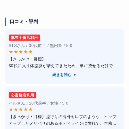
口コミ・評判
麻布十番店利用
STSさん / 30代前半 / 無回答 / 5.0
★
★
★
★
★
【きっかけ・目標】
30代に入り体脂肪が増えてきたため、単に痩せるだけでな
く、筋肉をつけてカッコいい体になりたいと思い入会しま
続きを読む ▼
した。
【感想】
トレーナーの方々が皆さん現役のフィジーク選手などで、
心斎橋店利用
指導の説得力が違います。フォームの細かな修正から、モ
ハルさん / 20代前半 / 女性 / 5.0
チベーションを維持する声掛けまで完璧でした。施設も非
★
★
★
★
★
常に清潔で高級感があり、通うのが楽しみになる空間で
【きっかけ・目標】流行りの海外セレブのような、ヒップ
す。無理な食事制限はなく、糖質を適切に摂りながら体を
アップしたメリハリのあるボディラインに憧れて、本格的
作る方針も自分に合っていました。