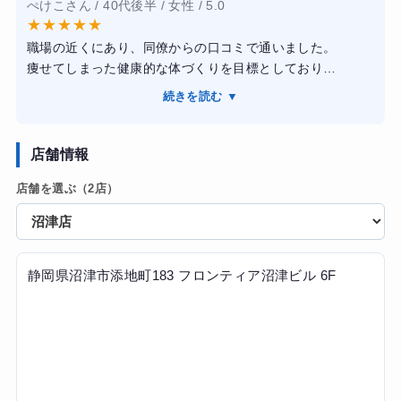
ぺけこさん / 40代後半 / 女性 / 5.0
の乗り越え方をタイムリーに指導していただき、常に並走
★
★
★
★
★
してくれている安心感がありました。
職場の近くにあり、同僚からの口コミで通いました。
【結果・変化】2ヶ月の短期集中コースで体重11キロ、体脂
痩せてしまった健康的な体づくりを目標としており
肪率が8パーセント減少するという驚異的な結果が出まし
トレーナーさんは食事管理も含めて対応してもらえまし
た。睡眠の質が向上し、日中の集中力も増すなど、単なる
続きを読む ▼
た。予約は比較的とりやすく、継続しやすい環境を作って
減量を超えて心身ともに健康的な生活リズムへと生まれ変
くれました。
わりました。
トレーニングにおいても、わたしが飽きっぽい性格なのを
店舗情報
知っているため、詰め込みすぎず一つ一つ丁寧に対応して
店舗を選ぶ（2店）
くれた気がしています。
また、食生活についても、調理法から食べ方など細かい部
分を提案してくれたおかげで、早い段階から体重を落とす
ことができたのも嬉しかったです。
結果的にはトレーナーさんのおかげで、日常の食生活や健
静岡県沼津市添地町183 フロンティア沼津ビル 6F
康法、体によいストレッチなどを取り入れて生活してるた
め、リバウンドしていません。
服もサイズダウンして、ライザップに通って良い事とばか
りでした。