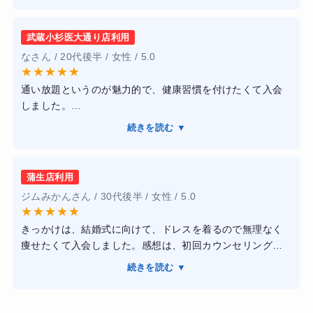
「半年でマイナス5キロ」と、以前履いていたお気に入りの
スカートを再び履けるようになることでした。仕事と家事
武蔵小杉医大通り店利用
の両立で忙しいため、短時間で効率よく通える場所を探し
なさん / 20代後半 / 女性 / 5.0
てファディー松戸店を選びました。
★
★
★
★
★
【感想】
通い放題というのが魅力的で、健康習慣を付けたくて入会
AI搭載の大きな鏡（モニター）に向かってトレーニングす
しました。
るというスタイルが非常に新鮮でした。自分の動きが数値
ＡＩマシンを使用するということで、興味を持ち、口コミ
化されたり、正しいフォームとのズレが画面上でリアルタ
続きを読む ▼
評価が高かったためここに決めました。
イムに修正されたりするので、ゲーム感覚で楽しく取り組
今までウェイトトレーニングばかりだったため想像がつき
めます。1回30分という短時間の設定が絶妙で、どれだけ忙
ませんでしたが、自らの体をコントロールすることがメイ
しくても「30分なら」と自分に言い聞かせて続けられてい
蒲生店利用
ンで、無人時間も有人時間もあって自分の気分で通う頻度
ます。専属のトレーナーさんが常にマンツーマンで指導す
ジムみかんさん / 30代後半 / 女性 / 5.0
も時間も選べるのがとてもありがたかったです。その上自
るわけではありませんが、定期的にカウンセリングをして
★
★
★
★
★
分だけのオリジナルメニューなので、コスパがとても良い
メニューを更新してくれるので、放置されている感じはあ
きっかけは、結婚式に向けて、ドレスを着るので無理なく
と感じました。
りません。むしろ、自分のペースで黙々と進めたい私に
痩せたくて入会しました。感想は、初回カウンセリングで
通い始めて楽しくなっていつのまにか週二回は運動しない
は、この適度な距離感が非常に心地よかったです。
体力や生活習慣を丁寧にヒアリングしてもらえ、私に合っ
とウズウズしてくる体になりました。
続きを読む ▼
【結果・変化】
たメニューを作ってもらえたのが安心でした。30分の短時
通い始めて4ヶ月が経過しましたが、現時点で体重はマイナ
間トレーニングは、仕事帰りでも無理なく続けられます。
ス3.5キロ、体脂肪率も3%ほど落ちました。数字の変化も嬉
変化に関しては、3ヶ月通った結果、体重も減り、体型も引