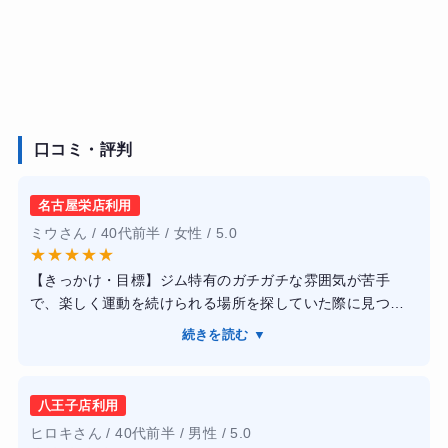
口コミ・評判
名古屋栄店利用
ミウさん / 40代前半 / 女性 / 5.0
★
★
★
★
★
【きっかけ・目標】ジム特有のガチガチな雰囲気が苦手
で、楽しく運動を続けられる場所を探していた際に見つけ
ました。運動不足解消と将来の健康維持が目的です。【感
続きを読む ▼
想】Ratさんは遊ぶように鍛えるというコンセプト通り、ト
レーニング自体がエンタメ要素を含んでいて全く飽きませ
ん。トレーナーさんとの会話が楽しく、いつもあっという
八王子店利用
間に時間が過ぎてしまいます。厳しすぎない指導方針が私
ヒロキさん / 40代前半 / 男性 / 5.0
には合っていました。【結果・変化】無理な食事制限をし