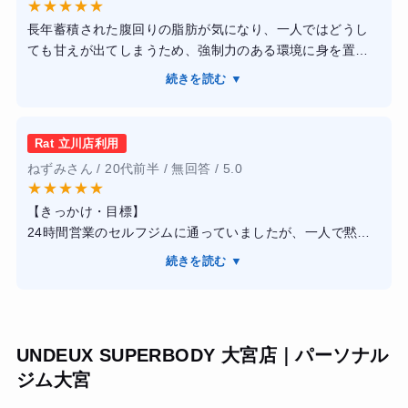
★
★
★
★
★
なかったにもかかわらず、半年で体脂肪率が4％減りまし
長年蓄積された腹回りの脂肪が気になり、一人ではどうし
た。何より、運動をすることが義務感ではなく、楽しみに
ても甘えが出てしまうため、強制力のある環境に身を置こ
なったことが一番の収穫です。一生モノの運動習慣が手に
うと入会しました。Ratの魅力は、トレーニングを遊び感覚
入りました。
続きを読む ▼
で楽しむというコンセプトです。最初は厳しさを想像して
いましたが、トレーナーが非常に明るく、私のやる気を引
き出すのが上手で、トレーニングが楽しみになりました。
Rat 立川店利用
食事指導も過度な制限ではなく、コンビニ等で選べる健康
ねずみさん / 20代前半 / 無回答 / 5.0
的なメニューを教えてくれるため、忙しい中でもストレス
★
★
★
★
★
なく続けられました。その結果、半年間で腹囲が12センチ
【きっかけ・目標】
減り、階段を登っても息切れしなくなりました。短期間で
24時間営業のセルフジムに通っていましたが、一人で黙々
痩せることよりも、一生モノの運動習慣を身につけたい方
とマシンを動かすのが苦痛すぎて1ヶ月で幽霊会員に。もっ
には特におすすめできるジムだと思います。
続きを読む ▼
と「部活」みたいな感覚で、楽しみながらストレス発散し
て、ついでにポッコリ出てきたお腹を引っ込めたいと思っ
てRatに入会しました。
【感想】
UNDEUX SUPERBODY 大宮店｜パーソナル
ここは「ジム」というより「大人の遊び場」という表現が
ジム大宮
ぴったりです。町田店に通っていますが、トレーナーさん
がとにかく明るくて、毎回ハイテンションで迎えてくれま