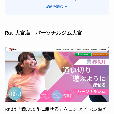
劇的に痩せた訳ではありませんが、体が軽くなっていっ
ままでは愛犬との散歩もままならなくなる」という危機感
て、階段の上り下りが楽になりました。
続きを読む ▼
から、短時間で効率よく鍛えられる場所を探していまし
清潔感のある店舗で通いやすかったのですが、もう少し料
た。仕事の合間にサッと通える三宮駅近くの立地が決め手
金が手頃だと続けやすいと感じました。
でした。マシン主体のトレーニングは、非常に合理的で
ありがとうございました。
す。短時間ですが、トレーナーさんが横でしっかり声をか
Rat 大宮店｜パーソナルジム大宮
けて限界まで追い込んでくれるので、私でも迷わず取り組
めました。 3ヶ月通った結果、体重が4kg減り、何より階段
の上り下りで息切れしなくなりました。食事指導も過度な
制限ではなく、コンビニ飯の選び方など庶民的なアドバイ
スをくれるので、無理なく続けられています。
Ratは
「遊ぶように痩せる」
をコンセプトに掲げ