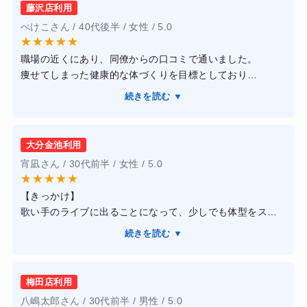
藤沢店利用
ぺけこさん / 40代後半 / 女性 / 5.0
★
★
★
★
★
職場の近くにあり、同僚からの口コミで通いました。
痩せてしまった健康的な体づくりを目標としており
トレーナーさんは食事管理も含めて対応してもらえまし
続きを読む ▼
た。予約は比較的とりやすく、継続しやすい環境を作って
くれました。
トレーニングにおいても、わたしが飽きっぽい性格なのを
大分金池利用
知っているため、詰め込みすぎず一つ一つ丁寧に対応して
宵凪さん / 30代前半 / 女性 / 5.0
くれた気がしています。
★
★
★
★
★
また、食生活についても、調理法から食べ方など細かい部
【きっかけ】
分を提案してくれたおかげで、早い段階から体重を落とす
歌い手のライブに出ることになって、少しでも体型をスリ
ことができたのも嬉しかったです。
ムにしようと思って入会。
結果的にはトレーナーさんのおかげで、日常の食生活や健
続きを読む ▼
【感想】
康法、体によいストレッチなどを取り入れて生活してるた
よく深夜に利用。設備は整っていた。唯一、ドリンク設備
め、リバウンドしていません。
が故障していたのに、表示がなく、いつ改善されるか不明
服もサイズダウンして、ライザップに通って良い事とばか
梅田店利用
だったためそこだけ気になっていた。
りでした。
八嶋太郎さん / 30代前半 / 男性 / 5.0
【結果・変化】