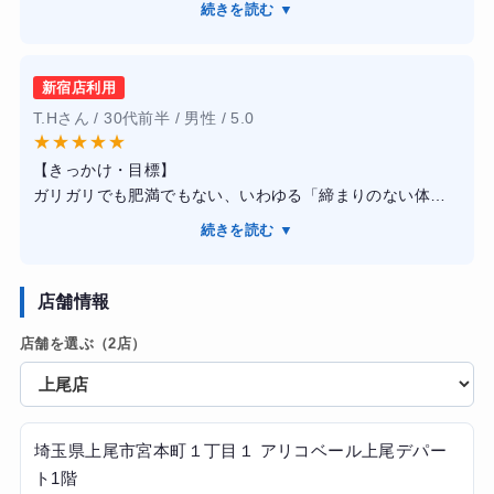
3ヶ月のコースで体重はマイナス4kgでしたが、鏡で見ると
続きを読む ▼
さです。現役のフィジーク選手などが多く、単に厳しい指
明らかに筋肉の輪郭がはっきりし、体脂肪率が劇的に下が
導をするのではなく、理論に基づいたフォーム指導や、過
りました。以前よりも食事に対する知識が深まり、無理な
度な糖質制限をしない「しっかり食べて痩せる」食事管理
制限をせずとも体型を維持できる習慣が身についたのが最
新宿店利用
を提案してくれました。
大の収穫です。価格は安くはありませんが、人生が変わる
T.Hさん / 30代前半 / 男性 / 5.0
施設内は非常に清潔感があり、白を基調としたスタイリッ
投資だったと感じています。
★
★
★
★
★
シュな空間で、通うだけでモチベーションが上がります。
【きっかけ・目標】
結果として、3ヶ月のコースで体重はマイナス6キロ、体脂
ガリガリでも肥満でもない、いわゆる「締まりのない体
肪率も大幅に下げることができ、長年目標だった腹筋のラ
型」を打破したくて入会しました。夏に海へ行く予定があ
インを出すことができました。パーソナルジムは決して安
続きを読む ▼
ったため、単に体重を落とすのではなく、胸板を厚くし腹
くはありませんが、一過性のダイエットではなく一生モノ
筋を割る「魅せる体作り」を目標に掲げました。
のトレーニング知識と食事管理術が身についたことを考え
【感想】
店舗情報
ると、非常にコスパの良い投資だったと感じています。駅
新宿店を利用しましたが、トレーナー全員が大会入賞者レ
からのアクセスも良く、手ぶらで通えるサービスも充実し
店舗を選ぶ（2店）
ベルの身体をしており、説得力が段違いでした。トレーニ
ていたので、忙しい仕事の合間でも無理なく継続すること
ングはかなりハードですが、こちらの限界を見極めた上で
ができました。
の追い込み方が絶妙で、自分一人では絶対に到達できない
強度で追い込めます。「あと1回！」の掛け声でモチベーシ
ョンが爆上がりします。また、BEYONDの大きな特徴であ
埼玉県上尾市宮本町１丁目１ アリコベール上尾デパー
る「糖質を制限しない食事管理」は、米を食べながら痩せ
ト1階