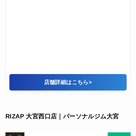
られるので、空腹のストレスがほとんどなかったのが驚き
でした。理論に基づいたサプリメントの摂取タイミングな
どのアドバイスも非常にプロフェッショナルです。
【結果・変化】
2ヶ月のコースで体脂肪率が18%から12%まで落ち、目標だ
った腹筋のラインがはっきりと見えるようになりました。
友人からも「肩幅が広くなった」と驚かれます。何より、
正しいフォームで高重量を扱う楽しさを知ったことで、ジ
ム通いが「義務」から「最高の趣味」に変わりました。ウ
ェアやプロテインも用意されており、アメニティも充実し
ているので、仕事の合間にモチベーション高く通い続ける
ことができました。
店舗詳細はこちら
>
RIZAP 大宮西口店｜パーソナルジム大宮