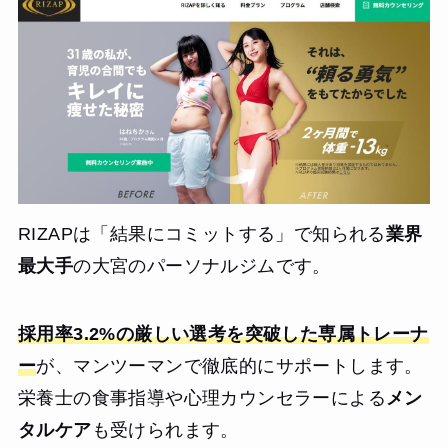
RIZAPは「結果にコミットする」で知られる
業界
最大手
の大宮のパーソナルジムです。
採用率3.2%の厳しい選考を突破した専属トレーナ
ー
が、マンツーマンで徹底的にサポートします。
栄養士の食事指導や心理カウンセラーによる
メン
タルケア
も受けられます。