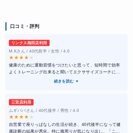
口コミ・評判
リンクス梅田店利用
M.Kさん / 40代前半 / 女性 / 4.0
★
★
★
★
★
健康のために運動習慣をつけたいと思って、短時間で効率
よくトレーニング出来ると聞いてエクササイズコーチに通
い始めました。
続きを読む ▼
40代になってから体力の衰えを感じていたので、無理なく
続けられる事が一番の目的でした。
トレーニングは20分と短いですが、マシンの負荷が自動調
三宮店利用
整されるので、毎回しっかり効いている実感がありまし
ムギパパさん / 40代後半 / 男性 / 4.0
た。
★
★
★
★
★
トレーナーさんもすごく丁寧で、姿勢の癖や力の入れ方を
自営業で座りっぱなしの生活が続き、40代後半になって健
細かく見てくれたのが良かったです。
康診断の結果が悪化。特に腹周りが気になり出し、「この