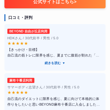
公式サイトはこちら
>
口コミ・評判
BEYOND 自由が丘店利用
HDKさん / 30代前半 / 男性 / 5.0
★
★
★
★
★
【きっかけ・目標】
自己流の筋トレに限界を感じ、夏までに腹筋が割れた「か
っこいい体」になりたいと思い、入会を決めました。
続きを読む ▼
【感想】
自由が丘店は非常に洗練された空間で、モチベーションが
上がります。担当のトレーナーさんは現役のフィジーク選
麻布十番店利用
手ということもあり、筋肉の動かし方や効かせ方の指導が
サマーボディ志望さん / 30代前半 / 男性 / 5.0
驚くほど的確でした。単に追い込むだけでなく、なぜこの
★
★
★
★
★
種目が必要なのかを論理的に説明してくれるため、納得感
自己流のダイエットに限界を感じ、夏に向けて本格的に体
を持って取り組めました。
作りをしたいと思いBEYOND麻布十番店に入会しました。
【結果・変化】
まず驚いたのはトレーナーの方々の知識量とスタイルの良