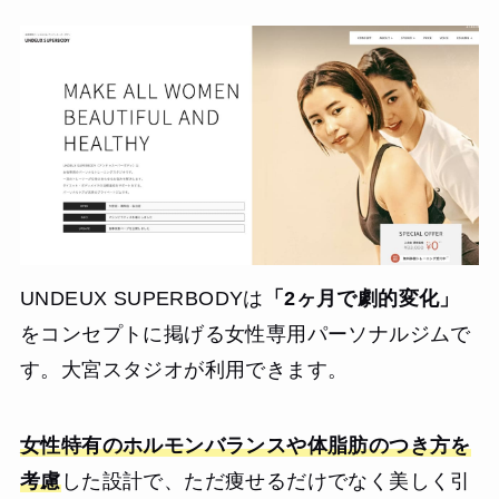
す。メニューもダンベルを上げるだけじゃなく、ボクシン
グのミット打ちや、ゲーム感覚で体を動かすファンクショ
ナルトレーニングが中心なので、60分が本当にあっという
間です。キツい時もトレーナーさんが盛り上げてくれるの
で、気づいたら限界を超えて動けている自分に驚きます。
【結果・変化】
週2回通っていますが、あんなに嫌いだった運動が今では一
番のストレス解消法になりました。通い始めて3ヶ月で体重
は7kg落ち、何より体力がついて仕事中に疲れにくくなった
のがデカいです。食事制限も「あれダメこれダメ」という
厳しい感じではなく、外食の選び方を教えてくれる感じな
UNDEUX SUPERBODYは
「2ヶ月で劇的変化」
ので、飲み会を楽しみながらでも続けられています。運動
を「遊び」に変えたい人には最高の環境だと思います。
をコンセプトに掲げる女性専用パーソナルジムで
す。大宮スタジオが利用できます。
女性特有のホルモンバランスや体脂肪のつき方を
考慮
した設計で、ただ痩せるだけでなく美しく引