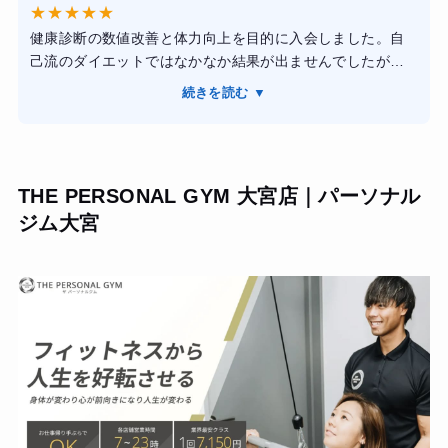
★
★
★
★
★
19キロ痩せられた。入会特典で、アプリで連携できる体重
健康診断の数値改善と体力向上を目的に入会しました。自
計をいただけたので記録も楽に続けられた。ただ深夜に利
己流のダイエットではなかなか結果が出ませんでしたが、
用していた為、昼間スタッフさんがいる時に利用してアド
専属トレーナーの方がトレーニングだけでなく食事面まで
バイス等受けながらトレーニングしてみたかった。（現在
続きを読む ▼
丁寧にサポートしてくれたため、無理なく継続できまし
退会済み）
た。毎回その日の体調に合わせてメニューを調整してもら
えたので安心して取り組めました。通い始めてから体重や
体脂肪率が改善し、筋力も向上したと実感しています。ま
THE PERSONAL GYM 大宮店｜パーソナル
た、食事内容を意識する習慣が身につき、生活習慣そのも
ジム大宮
のが良い方向に変わりました。目標達成に向けて親身に伴
走してくれるジムだと思います。