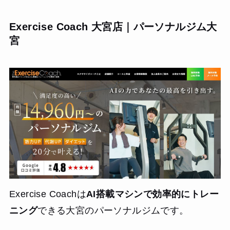
れました。食事指導も具体的で、日々の食事内容を写真で
報告する形式だったため、改善点が明確になり実践しやす
Exercise Coach 大宮店｜パーソナルジム大
かったです。最初はハードな運動に不安もありましたが、
宮
丁寧な指導のおかげで徐々に慣れ、無理なく続けられまし
た。通い始めて約3か月で体重は4kg減り、ウエストや腕周
りも引き締まりました。また、間食を控える習慣や野菜中
心の食生活が身につき、健康意識が高まったことも大きな
変化です。生活全体が整い、自分に自信が持てるようにな
った点が最も嬉しかったです。
Exercise Coachは
AI搭載マシンで効率的にトレー
ニング
できる大宮のパーソナルジムです。